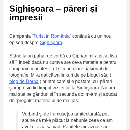
Ce spun mailurile de
Sighişoara – păreri şi
campanie ale lui
Donald Trump
6 Ani Ago
impresii
Earthing sau
beneficiile contactului
cu Pamantul
6 Ani Ago
Campania “
Turist în România
” continuă cu un nou
episod despre
Sighişoara
.
Este posibil sa ne
iertam?
6 Ani Ago
Stând la un pahar de vorbă cu Ciprian mi-a picat fisa
să îl întreb dacă nu cumva are ceva materiale pentru
campanie mai ales că-l ştiu un mare pasionat de
fotografie. Mi-a dat câtva linkuri de pe blogul său (
blog de Dorna
) printre care şi o postare cu păreri
şi impresii din timpul vizitei lui la Sighişoara. Nu am
mai stat pe gânduri şi în secunda doi m-am şi apucat
de “pregătit” materialul de mai jos:
Vorbind şi de frumuseţea arhitecturală, pot
spune că mi-a plăcut la nebunie ceea ce am
avut ocazia să văd. Papilele-mi vizuale au