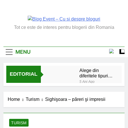
Skip
to
content
Blog Event – Cu Si
Tot ce este de interes pentru blogerii din Romania
Despre Bloguri
MENU
Alege din
EDITORIAL
diferitele tipuri
de bratara de
5 Ani Ago
argint
Chakrele: ce sunt si
la ce folosesc?
Home
Turism
Sighişoara – păreri şi impresii
5 Ani Ago
Lucruri esentiale
invatate de la copilul
meu
6 Ani Ago
TURISM