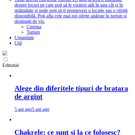
despre locuri pe care poţi să le vizitezi atât în ţara cât şi în
străinătate şi unde poţi să-ţi promovezi o locaţie sau o ofertă
disponibilă. Poţi afla cele mai noi oferte apărute în turism şi
destinaţii de vis.
Cinema
Turism
Umanitate
Util
Editorial
Alege din diferitele tipuri de bratara
de argint
5 ani ago
5 ani ago
Chakrele: ce sunt si la ce folosesc?