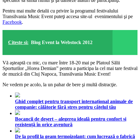
spectator să simtă ritmul şi şă danseze alături de participanţi.
Pentru mai multe detalii cu privire la programul festivalului
Transilvania Music Event puteţi accesa
site-ul evenimentului
şi pe
Facebook
.
Citeste si:
Blog Event la Webstock 2012
Vă aşteaptă cu mic, cu mare între 18-20 mai pe Platoul Sălii
Sporturilor „Horea Demian” pentru a participa la cel mai tare festival
de muzică din Cluj Napoca, Transilvania Music Event!
Ne vedem pe acolo, la un pahar de bere şi multă distracţie.
Ghid complet pentru transport internațional animale de
companie: călătorie fără stres pentru cățelul tău
Bocancii de deșert – alegerea ideală pentru confort și
rezistență în orice aventură
De la profil la geam termoizolant: cum lucrează o fabrică