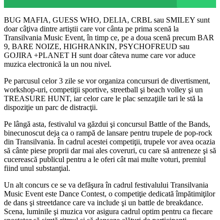
BUG MAFIA, GUESS WHO, DELIA, CRBL sau SMILEY sunt
doar câţiva dintre artiştii care vor cânta pe prima scenă la
Transilvania Music Event, în timp ce, pe a doua scenă precum BAR
9, BARE NOIZE, HIGHRANKIN, PSYCHOFREUD sau
GOJIRA +PLANET H sunt doar câteva nume care vor aduce
muzica electronică la un nou nivel.
Pe parcusul celor 3 zile se vor organiza concursuri de divertisment,
workshop-uri, competiţii sportive, streetball şi beach volley şi un
TREASURE HUNT, iar celor care le plac senzaţiile tari le stă la
dispoziţie un parc de distracţii.
Pe lângă asta, festivalul va găzdui şi concursul Battle of the Bands,
binecunoscut deja ca o rampă de lansare pentru trupele de pop-rock
din Transilvania. În cadrul acestei competiţii, trupele vor avea ocazia
să cânte piese proprii dar mai ales coveruri, cu care să antreneze şi să
cucerească publicul pentru a le oferi cât mai multe voturi, premiul
fiind unul substanţial.
Un alt concurs ce se va defăşura în cadrul festivalului Transilvania
Music Event este Dance Contest, o competiţie dedicată împătimiţilor
de dans şi streetdance care va include şi un battle de breakdance.
Scena, luminile şi muzica vor asigura cadrul optim pentru ca fiecare