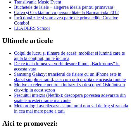
Transilvania Music Event
Buchetele de lalele – alegerea ideala pentru primavara
Cafea și Cocktailuri cu personalitate la Barmaniada 2012
Încă două zile și vom avea parte de prima ediție Creative
Combo!
LEADERS School
Ultimele articole
Colțul de lucru și filmare de acasă: mobilier și lumină care te
ajută la conținut, nu te încurcă
De ce toata lumea va vorbi despre filmul „Backrooms” in
aceasta vara
Samsung Galaxy: transferul de fisiere cu un iPhone este in
sfarsit simplu si rapid; iata cum poti profita de aceasta functie
Motive excelente pentru a indrazni sa descoperi Oslo într-un
city-trip in acest sezon
Pescuitul interzis (Netflix): descopera povestea adevarata din
spatele acestei drame marcante
Meteorologii avertizeaza asupra unui nou val de frig si zapada
in cea mai mare parte a tarii
Aici te promovezi: