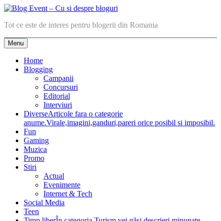
Skip
to
Blog Event – Cu si despre bloguri
Tot ce este de interes pentru blogerii din Romania
content
Menu
Home
Blogging
Campanii
Concursuri
Editorial
Interviuri
Diverse
Articole fara o categorie
anume.Virale,imagini,ganduri,pareri orice posibil si imposibil.
Fun
Gaming
Muzica
Promo
Stiri
Actual
Evenimente
Internet & Tech
Social Media
Teen
Timp liber
În categoria Turism vei găsi descrieri minunate