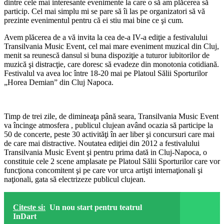
dintre cele mai interesante evenimente la care o să am plăcerea să
particip. Cel mai simplu mi se pare să îi las pe organizatori să vă
prezinte evenimentul pentru că ei stiu mai bine ce şi cum.
Avem plăcerea de a vă invita la cea de-a IV-a ediţie a festivalului
Transilvania Music Event, cel mai mare eveniment muzical din Cluj,
menit sa reunescă dansul si buna dispoziţie a tuturor iubitorilor de
muzică şi distracţie, care doresc să evadeze din monotonia cotidiană.
Festivalul va avea loc între 18-20 mai pe Platoul Sălii Sporturilor
„Horea Demian” din Cluj Napoca.
Timp de trei zile, de dimineaţa până seara, Transilvania Music Event
va încinge atmosfera , publicul clujean având ocazia să participe la
50 de concerte, peste 30 activităţi în aer liber şi concursuri care mai
de care mai distractive. Noutatea ediţiei din 2012 a festivalului
Transilvania Music Event şi pentru prima dată in Cluj-Napoca, o
constituie cele 2 scene amplasate pe Platoul Sălii Sporturilor care vor
funcţiona concomitent şi pe care vor urca artişti internaţionali şi
naţionali, gata să electrizeze publicul clujean.
Citeste si:
Un nou start pentru teatrul
InDart