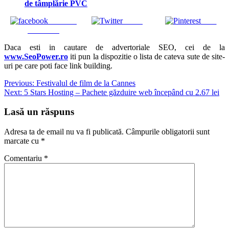
de tâmplărie PVC
Share on
Tweet
Save
Facebook
Daca esti in cautare de advertoriale SEO, cei de la
www.SeoPower.ro
iti pun la dispozitie o lista de cateva sute de site-
uri pe care poti face link building.
Navigare
Previous:
Festivalul de film de la Cannes
Next:
5 Stars Hosting – Pachete găzduire web începând cu 2.67 lei
în
articole
Lasă un răspuns
Adresa ta de email nu va fi publicată.
Câmpurile obligatorii sunt
marcate cu
*
Comentariu
*