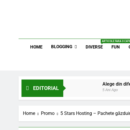
Skip
to
content
Blog E
ARTICOLE FARA O CATE
BLOGGING
HOME
DIVERSE
FUN
Alege din dife
EDITORIAL
5 Ani Ago
Lucruri esent
6 Ani Ago
Home
Promo
5 Stars Hosting – Pachete găzduir
Earthing sau 
6 Ani Ago