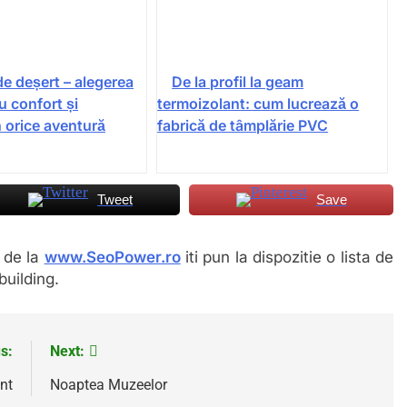
de deșert – alegerea
De la profil la geam
u confort și
termoizolant: cum lucrează o
n orice aventură
fabrică de tâmplărie PVC
Tweet
Save
i de la
www.SeoPower.ro
iti pun la dispozitie o lista de
building.
s:
Next:
nt
Noaptea Muzeelor