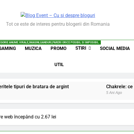
vent – Cu Si Despre Bl
Tot ce este de interes pentru blogerii din Romania
GORIE ANUME.VIRALE,IMAGINI,GANDURI,PARERI ORICE POSIBIL SI IMPOSIBIL.
STIRI
GAMING
MUZICA
PROMO
SOCIAL MEDIA
UTIL
ritele tipuri de bratara de argint
Chakrele: ce 
5 Ani Ago
iale invatate de la copilul meu
Ce spun mailur
6 Ani Ago
e web începând cu 2.67 lei
beneficiile contactului cu Pamantul
Este posib
6 Ani Ago