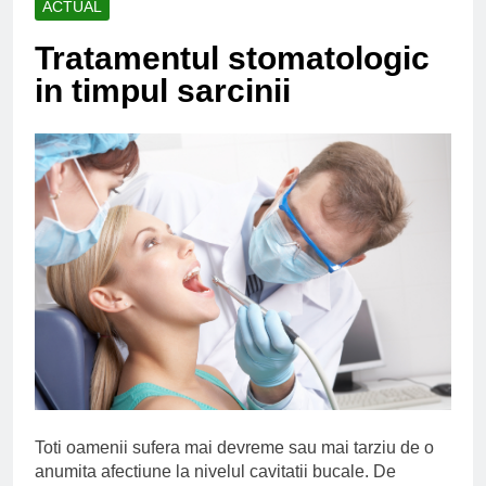
ACTUAL
Ce spun mailurile de
campanie ale lui
Tratamentul stomatologic
Donald Trump
6 Ani Ago
in timpul sarcinii
Earthing sau
beneficiile contactului
cu Pamantul
6 Ani Ago
Este posibil sa ne
iertam?
6 Ani Ago
Toti oamenii sufera mai devreme sau mai tarziu de o
anumita afectiune la nivelul cavitatii bucale. De