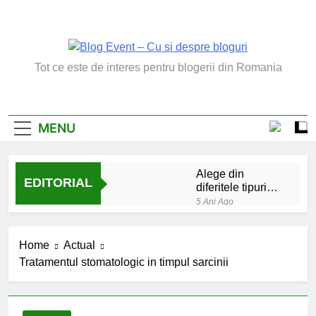
Skip
to
content
Blog Event – Cu Si
Tot ce este de interes pentru blogerii din Romania
Despre Bloguri
MENU
Alege din
EDITORIAL
diferitele tipuri
de bratara de
5 Ani Ago
argint
Chakrele: ce sunt si
la ce folosesc?
Home
Actual
5 Ani Ago
Tratamentul stomatologic in timpul sarcinii
Lucruri esentiale
invatate de la copilul
meu
6 Ani Ago