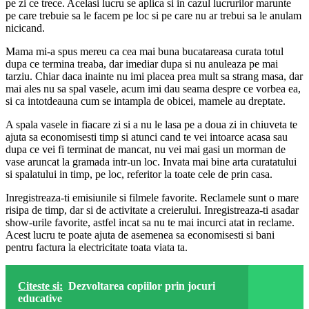
pe zi ce trece. Acelasi lucru se aplica si in cazul lucrurilor marunte
pe care trebuie sa le facem pe loc si pe care nu ar trebui sa le anulam
nicicand.
Mama mi-a spus mereu ca cea mai buna bucatareasa curata totul
dupa ce termina treaba, dar imediar dupa si nu anuleaza pe mai
tarziu. Chiar daca inainte nu imi placea prea mult sa strang masa, dar
mai ales nu sa spal vasele, acum imi dau seama despre ce vorbea ea,
si ca intotdeauna cum se intampla de obicei, mamele au dreptate.
A spala vasele in fiacare zi si a nu le lasa pe a doua zi in chiuveta te
ajuta sa economisesti timp si atunci cand te vei intoarce acasa sau
dupa ce vei fi terminat de mancat, nu vei mai gasi un morman de
vase aruncat la gramada intr-un loc. Invata mai bine arta curatatului
si spalatului in timp, pe loc, referitor la toate cele de prin casa.
Inregistreaza-ti emisiunile si filmele favorite. Reclamele sunt o mare
risipa de timp, dar si de activitate a creierului. Inregistreaza-ti asadar
show-urile favorite, astfel incat sa nu te mai incurci atat in reclame.
Acest lucru te poate ajuta de asemenea sa economisesti si bani
pentru factura la electricitate toata viata ta.
Citeste si:
Dezvoltarea copiilor prin jocuri
educative