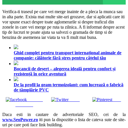
Verifica-ti traseul pe care vei merge inainte de a pleca la munca sau
in alta parte. Exista mai multe site-uri grozave, dar si aplicatii care iti
vor spune exact despre toate aglomerarile si despre traficul din
zonele in care vei merge pe ruta ta zilnica. A fi informat despre acest
tip de lucruri te poate ajuta sa salvezi o gramada de timp si de
benzina de asemenea iar viata ta va fi mult mai buna.
Ghid complet pentru transport internațional animale de
companie: călătorie fără stres pentru cățelul tău
Bocancii de deșert – alegerea ideală pentru confort și
rezistență în orice aventură
De la profil la geam termoizolant: cum lucrează o fabrică
de tâmplărie PVC
Share on
Tweet
Save
Facebook
Daca esti in cautare de advertoriale SEO, cei de la
www.SeoPower.ro
iti pun la dispozitie o lista de cateva sute de site-
uri pe care poti face link building.