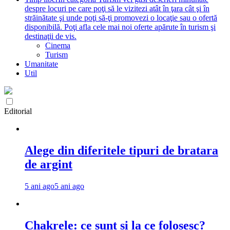
despre locuri pe care poţi să le vizitezi atât în ţara cât şi în
străinătate şi unde poţi să-ţi promovezi o locaţie sau o ofertă
disponibilă. Poţi afla cele mai noi oferte apărute în turism şi
destinaţii de vis.
Cinema
Turism
Umanitate
Util
Editorial
Alege din diferitele tipuri de bratara
de argint
5 ani ago
5 ani ago
Chakrele: ce sunt si la ce folosesc?