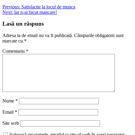
Navigare
Previous:
Satisfactie la locul de munca
Next:
Iar n-ai facut mancare!
în
articole
Lasă un răspuns
Adresa ta de email nu va fi publicată.
Câmpurile obligatorii sunt
marcate cu
*
Comentariu
*
Nume
*
Email
*
Site web
Salvează-mi numele, emailul și site-ul web în acest navigator