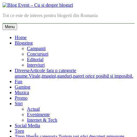
Skip
to
Blog Event – Cu si despre bloguri
Tot ce este de interes pentru blogerii din Romania
content
Menu
Home
Blogging
Campanii
Concursuri
Editorial
Interviuri
Diverse
Articole fara o categorie
anume.Virale,imagini,ganduri,pareri orice posibil si imposibil.
Fun
Gaming
Muzica
Promo
Stiri
Actual
Evenimente
Internet & Tech
Social Media
Teen
Timp liber
În categoria Turism vei găsi descrieri minunate