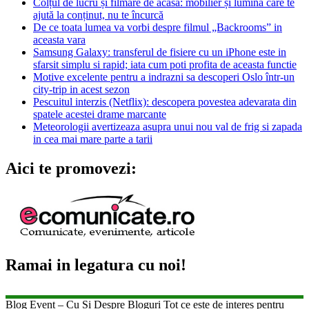
Colțul de lucru și filmare de acasă: mobilier și lumină care te
ajută la conținut, nu te încurcă
De ce toata lumea va vorbi despre filmul „Backrooms” in
aceasta vara
Samsung Galaxy: transferul de fisiere cu un iPhone este in
sfarsit simplu si rapid; iata cum poti profita de aceasta functie
Motive excelente pentru a indrazni sa descoperi Oslo într-un
city-trip in acest sezon
Pescuitul interzis (Netflix): descopera povestea adevarata din
spatele acestei drame marcante
Meteorologii avertizeaza asupra unui nou val de frig si zapada
in cea mai mare parte a tarii
Aici te promovezi:
Ramai in legatura cu noi!
Blog Event – Cu Si Despre Bloguri Tot ce este de interes pentru