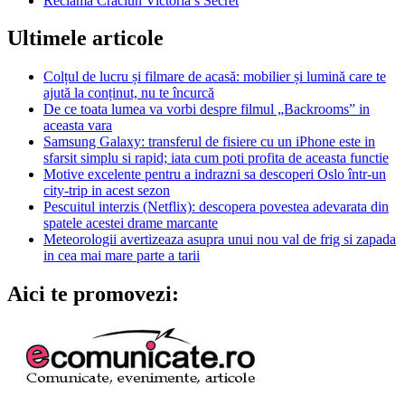
Reclamă Crăciun Victoria’s Secret
Ultimele articole
Colțul de lucru și filmare de acasă: mobilier și lumină care te
ajută la conținut, nu te încurcă
De ce toata lumea va vorbi despre filmul „Backrooms” in
aceasta vara
Samsung Galaxy: transferul de fisiere cu un iPhone este in
sfarsit simplu si rapid; iata cum poti profita de aceasta functie
Motive excelente pentru a indrazni sa descoperi Oslo într-un
city-trip in acest sezon
Pescuitul interzis (Netflix): descopera povestea adevarata din
spatele acestei drame marcante
Meteorologii avertizeaza asupra unui nou val de frig si zapada
in cea mai mare parte a tarii
Aici te promovezi: