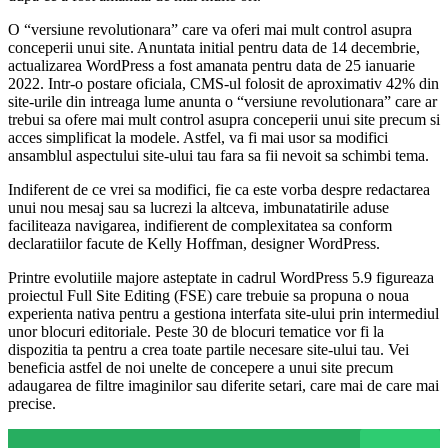
O “versiune revolutionara” care va oferi mai mult control asupra
conceperii unui site. Anuntata initial pentru data de 14 decembrie,
actualizarea WordPress a fost amanata pentru data de 25 ianuarie
2022. Intr-o postare oficiala, CMS-ul folosit de aproximativ 42% din
site-urile din intreaga lume anunta o “versiune revolutionara” care ar
trebui sa ofere mai mult control asupra conceperii unui site precum si
acces simplificat la modele. Astfel, va fi mai usor sa modifici
ansamblul aspectului site-ului tau fara sa fii nevoit sa schimbi tema.
Indiferent de ce vrei sa modifici, fie ca este vorba despre redactarea
unui nou mesaj sau sa lucrezi la altceva, imbunatatirile aduse
faciliteaza navigarea, indifierent de complexitatea sa conform
declaratiilor facute de Kelly Hoffman, designer WordPress.
Printre evolutiile majore asteptate in cadrul WordPress 5.9 figureaza
proiectul Full Site Editing (FSE) care trebuie sa propuna o noua
experienta nativa pentru a gestiona interfata site-ului prin intermediul
unor blocuri editoriale. Peste 30 de blocuri tematice vor fi la
dispozitia ta pentru a crea toate partile necesare site-ului tau. Vei
beneficia astfel de noi unelte de concepere a unui site precum
adaugarea de filtre imaginilor sau diferite setari, care mai de care mai
precise.