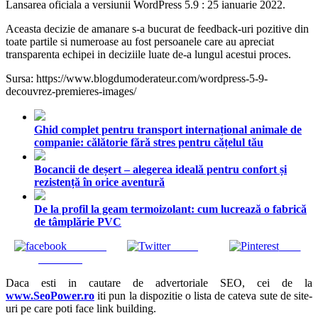
Lansarea oficiala a versiunii WordPress 5.9 : 25 ianuarie 2022.
Aceasta decizie de amanare s-a bucurat de feedback-uri pozitive din
toate partile si numeroase au fost persoanele care au apreciat
transparenta echipei in deciziile luate de-a lungul acestui proces.
Sursa: https://www.blogdumoderateur.com/wordpress-5-9-
decouvrez-premieres-images/
Ghid complet pentru transport internațional animale de
companie: călătorie fără stres pentru cățelul tău
Bocancii de deșert – alegerea ideală pentru confort și
rezistență în orice aventură
De la profil la geam termoizolant: cum lucrează o fabrică
de tâmplărie PVC
Share on
Tweet
Save
Facebook
Daca esti in cautare de advertoriale SEO, cei de la
www.SeoPower.ro
iti pun la dispozitie o lista de cateva sute de site-
uri pe care poti face link building.