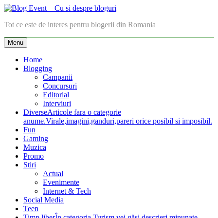
Skip
to
Blog Event – Cu si despre bloguri
Tot ce este de interes pentru blogerii din Romania
content
Menu
Home
Blogging
Campanii
Concursuri
Editorial
Interviuri
Diverse
Articole fara o categorie
anume.Virale,imagini,ganduri,pareri orice posibil si imposibil.
Fun
Gaming
Muzica
Promo
Stiri
Actual
Evenimente
Internet & Tech
Social Media
Teen
Timp liber
În categoria Turism vei găsi descrieri minunate