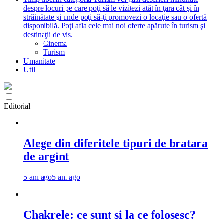
despre locuri pe care poţi să le vizitezi atât în ţara cât şi în
străinătate şi unde poţi să-ţi promovezi o locaţie sau o ofertă
disponibilă. Poţi afla cele mai noi oferte apărute în turism şi
destinaţii de vis.
Cinema
Turism
Umanitate
Util
Editorial
Alege din diferitele tipuri de bratara
de argint
5 ani ago
5 ani ago
Chakrele: ce sunt si la ce folosesc?