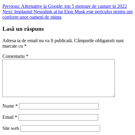
Navigare
Previous:
Alternative la Google: top 5 motoare de cautare in 2022
Next:
Implantul Neuralink al lui Elon Musk este periculos pentru om
în
conform unor oameni de stiinta
articole
Lasă un răspuns
Adresa ta de email nu va fi publicată.
Câmpurile obligatorii sunt
marcate cu
*
Comentariu
*
Nume
*
Email
*
Site web