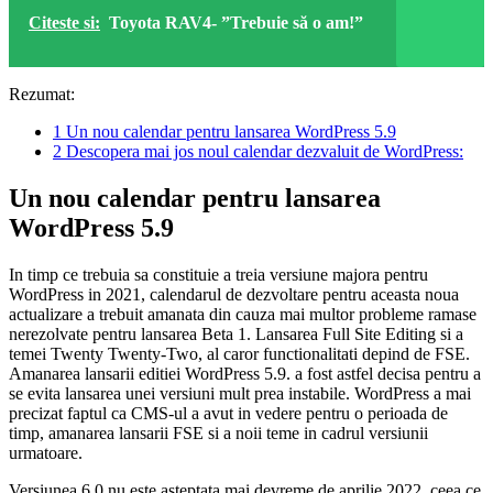
Citeste si:
Toyota RAV4- ”Trebuie să o am!”
Rezumat:
1
Un nou calendar pentru lansarea WordPress 5.9
2
Descopera mai jos noul calendar dezvaluit de WordPress:
Un nou calendar pentru lansarea
WordPress 5.9
In timp ce trebuia sa constituie a treia versiune majora pentru
WordPress in 2021, calendarul de dezvoltare pentru aceasta noua
actualizare a trebuit amanata din cauza mai multor probleme ramase
nerezolvate pentru lansarea Beta 1. Lansarea Full Site Editing si a
temei Twenty Twenty-Two, al caror functionalitati depind de FSE.
Amanarea lansarii editiei WordPress 5.9. a fost astfel decisa pentru a
se evita lansarea unei versiuni mult prea instabile. WordPress a mai
precizat faptul ca CMS-ul a avut in vedere pentru o perioada de
timp, amanarea lansarii FSE si a noii teme in cadrul versiunii
urmatoare.
Versiunea 6.0 nu este asteptata mai devreme de aprilie 2022, ceea ce