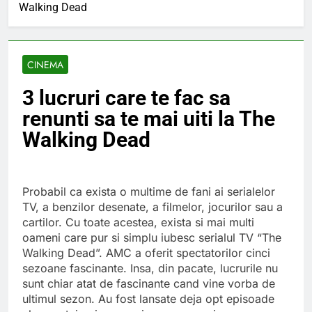
Lucruri esentiale
Walking Dead
invatate de la copilul
meu
6 Ani Ago
Ce spun mailurile de
campanie ale lui
CINEMA
Donald Trump
6 Ani Ago
3 lucruri care te fac sa
Earthing sau
beneficiile contactului
renunti sa te mai uiti la The
cu Pamantul
6 Ani Ago
Walking Dead
Este posibil sa ne
iertam?
6 Ani Ago
Probabil ca exista o multime de fani ai serialelor
TV, a benzilor desenate, a filmelor, jocurilor sau a
cartilor. Cu toate acestea, exista si mai multi
oameni care pur si simplu iubesc serialul TV “The
Walking Dead”. AMC a oferit spectatorilor cinci
sezoane fascinante. Insa, din pacate, lucrurile nu
sunt chiar atat de fascinante cand vine vorba de
ultimul sezon. Au fost lansate deja opt episoade