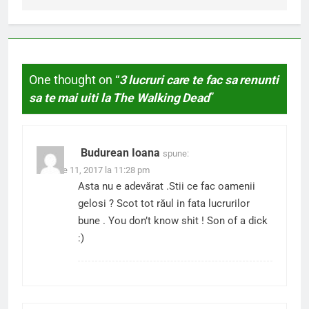
One thought on “
3 lucruri care te fac sa renunti
sa te mai uiti la The Walking Dead
”
Budurean Ioana
spune:
ianuarie 11, 2017 la 11:28 pm
Asta nu e adevărat .Stii ce fac oamenii
gelosi ? Scot tot răul in fata lucrurilor
bune . You don’t know shit ! Son of a dick
:)