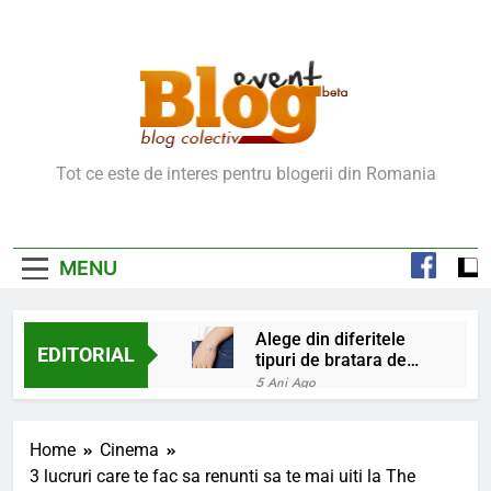
Skip
to
content
Blog Event – Cu Si
Tot ce este de interes pentru blogerii din Romania
Despre Bloguri
MENU
Alege din diferitele
EDITORIAL
tipuri de bratara de
argint
5 Ani Ago
Chakrele: ce sunt si
la ce folosesc?
Home
Cinema
5 Ani Ago
3 lucruri care te fac sa renunti sa te mai uiti la The