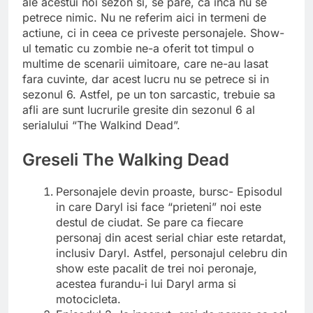
ale acestui noi sezon si, se pare, ca inca nu se
petrece nimic. Nu ne referim aici in termeni de
actiune, ci in ceea ce priveste personajele. Show-
ul tematic cu zombie ne-a oferit tot timpul o
multime de scenarii uimitoare, care ne-au lasat
fara cuvinte, dar acest lucru nu se petrece si in
sezonul 6. Astfel, pe un ton sarcastic, trebuie sa
afli are sunt lucrurile gresite din sezonul 6 al
serialului “The Walkind Dead”.
Greseli The Walking Dead
Personajele devin proaste, bursc- Episodul
in care Daryl isi face “prieteni” noi este
destul de ciudat. Se pare ca fiecare
personaj din acest serial chiar este retardat,
inclusiv Daryl. Astfel, personajul celebru din
show este pacalit de trei noi peronaje,
acestea furandu-i lui Daryl arma si
motocicleta.