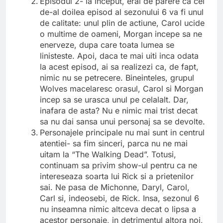
Episodul 2- la inceput, erai de parere ca cel
de-al doilea episod al sezonului 6 va fi unul
de calitate: unul plin de actiune, Carol ucide
o multime de oameni, Morgan incepe sa ne
enerveze, dupa care toata lumea se
linisteste. Apoi, daca te mai uiti inca odata
la acest episod, ai sa realizezi ca, de fapt,
nimic nu se petrecere. Bineinteles, grupul
Wolves macelaresc orasul, Carol si Morgan
incep sa se urasca unul pe celalalt. Dar,
inafara de asta? Nu e nimic mai trist decat
sa nu dai sansa unui personaj sa se devolte.
Personajele principale nu mai sunt in centrul
atentiei- sa fim sinceri, parca nu ne mai
uitam la “The Walking Dead”. Totusi,
continuam sa privim show-ul pentru ca ne
intereseaza soarta lui Rick si a prietenilor
sai. Ne pasa de Michonne, Daryl, Carol,
Carl si, indeosebi, de Rick. Insa, sezonul 6
nu inseamna nimic altceva decat o lipsa a
acestor personaje, in detrimentul altora noi,