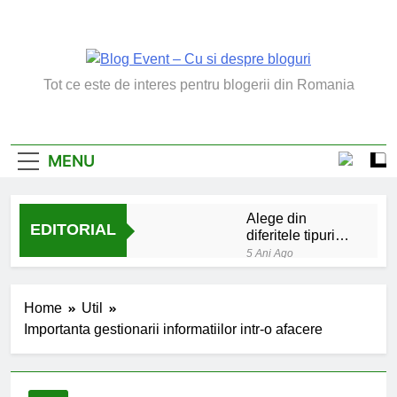
Skip
to
content
Blog Event – Cu Si
Tot ce este de interes pentru blogerii din Romania
Despre Bloguri
MENU
Alege din
EDITORIAL
diferitele tipuri
de bratara de
5 Ani Ago
argint
Chakrele: ce sunt si
la ce folosesc?
Home
Util
5 Ani Ago
Importanta gestionarii informatiilor intr-o afacere
Lucruri esentiale
invatate de la copilul
meu
6 Ani Ago