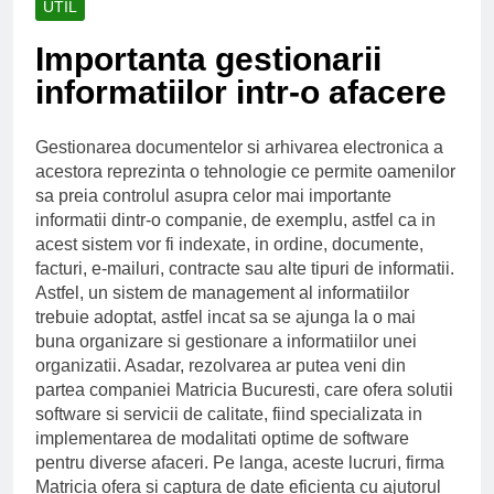
UTIL
Ce spun mailurile de
campanie ale lui
Importanta gestionarii
Donald Trump
6 Ani Ago
informatiilor intr-o afacere
Earthing sau
beneficiile contactului
cu Pamantul
6 Ani Ago
Gestionarea documentelor si arhivarea electronica a
Este posibil sa ne
acestora reprezinta o tehnologie ce permite oamenilor
iertam?
sa preia controlul asupra celor mai importante
6 Ani Ago
informatii dintr-o companie, de exemplu, astfel ca in
acest sistem vor fi indexate, in ordine, documente,
facturi, e-mailuri, contracte sau alte tipuri de informatii.
Astfel, un sistem de management al informatiilor
trebuie adoptat, astfel incat sa se ajunga la o mai
buna organizare si gestionare a informatiilor unei
organizatii. Asadar, rezolvarea ar putea veni din
partea companiei Matricia Bucuresti, care ofera solutii
software si servicii de calitate, fiind specializata in
implementarea de modalitati optime de software
pentru diverse afaceri. Pe langa, aceste lucruri, firma
Matricia ofera si captura de date eficienta cu ajutorul