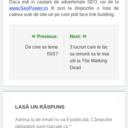
Daca esti in cautare de advertoriale SEO, cei de la
www.SeoPower.ro
iti pun la dispozitie o lista de
cateva sute de site-uri pe care poti face link building.
Navigare
Previous:
Next:
în
De cine se teme
3 lucruri care te fac
ISIS?
sa renunti sa te mai
articole
uiti la The Walking
Dead
LASĂ UN RĂSPUNS
Adresa ta de email nu va fi publicată.
Câmpurile
obligatorii sunt marcate cu
*