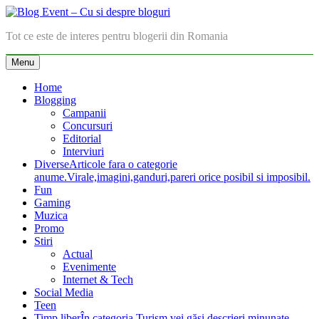
Skip
to
Blog Event – Cu si despre bloguri
Tot ce este de interes pentru blogerii din Romania
content
Menu
Home
Blogging
Campanii
Concursuri
Editorial
Interviuri
Diverse
Articole fara o categorie
anume.Virale,imagini,ganduri,pareri orice posibil si imposibil.
Fun
Gaming
Muzica
Promo
Stiri
Actual
Evenimente
Internet & Tech
Social Media
Teen
Timp liber
În categoria Turism vei găsi descrieri minunate