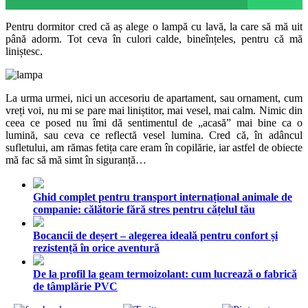
Pentru dormitor cred că aș alege o lampă cu lavă, la care să mă uit
până adorm. Tot ceva în culori calde, bineînțeles, pentru că mă
liniștesc.
La urma urmei, nici un accesoriu de apartament, sau ornament, cum
vreți voi, nu mi se pare mai liniștitor, mai vesel, mai calm. Nimic din
ceea ce posed nu îmi dă sentimentul de „acasă” mai bine ca o
lumină, sau ceva ce reflectă vesel lumina. Cred că, în adâncul
sufletului, am rămas fetița care eram în copilărie, iar astfel de obiecte
mă fac să mă simt în siguranță…
Ghid complet pentru transport internațional animale de
companie: călătorie fără stres pentru cățelul tău
Bocancii de deșert – alegerea ideală pentru confort și
rezistență în orice aventură
De la profil la geam termoizolant: cum lucrează o fabrică
de tâmplărie PVC