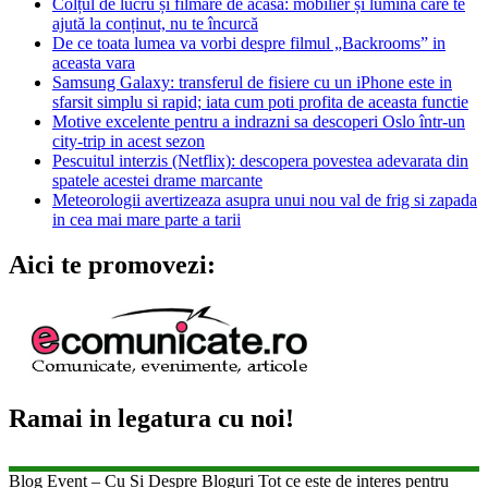
Colțul de lucru și filmare de acasă: mobilier și lumină care te
ajută la conținut, nu te încurcă
De ce toata lumea va vorbi despre filmul „Backrooms” in
aceasta vara
Samsung Galaxy: transferul de fisiere cu un iPhone este in
sfarsit simplu si rapid; iata cum poti profita de aceasta functie
Motive excelente pentru a indrazni sa descoperi Oslo într-un
city-trip in acest sezon
Pescuitul interzis (Netflix): descopera povestea adevarata din
spatele acestei drame marcante
Meteorologii avertizeaza asupra unui nou val de frig si zapada
in cea mai mare parte a tarii
Aici te promovezi:
Ramai in legatura cu noi!
Blog Event – Cu Si Despre Bloguri Tot ce este de interes pentru