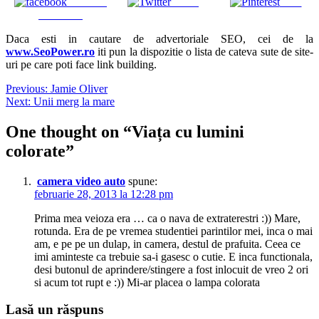
Share on
Tweet
Save
Facebook
Daca esti in cautare de advertoriale SEO, cei de la
www.SeoPower.ro
iti pun la dispozitie o lista de cateva sute de site-
uri pe care poti face link building.
Navigare
Previous:
Jamie Oliver
Next:
Unii merg la mare
în
articole
One thought on “
Viața cu lumini
colorate
”
camera video auto
spune:
februarie 28, 2013 la 12:28 pm
Prima mea veioza era … ca o nava de extraterestri :)) Mare,
rotunda. Era de pe vremea studentiei parintilor mei, inca o mai
am, e pe pe un dulap, in camera, destul de prafuita. Ceea ce
imi aminteste ca trebuie sa-i gasesc o cutie. E inca functionala,
desi butonul de aprindere/stingere a fost inlocuit de vreo 2 ori
si acum tot rupt e :)) Mi-ar placea o lampa colorata
Lasă un răspuns