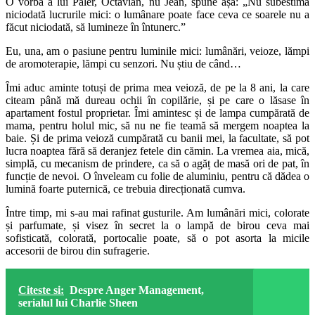
O vorbă a lui Paler, Octavian, nu Jean, spune așa: „Nu subestima
niciodată lucrurile mici: o lumânare poate face ceva ce soarele nu a
făcut niciodată, să lumineze în întunerc.”
Eu, una, am o pasiune pentru luminile mici: lumânări, veioze, lămpi
de aromoterapie, lămpi cu senzori. Nu știu de când…
Îmi aduc aminte totuși de prima mea veioză, de pe la 8 ani, la care
citeam până mă dureau ochii în copilărie, și pe care o lăsase în
apartament fostul proprietar. Îmi amintesc și de lampa cumpărată de
mama, pentru holul mic, să nu ne fie teamă să mergem noaptea la
baie. Și de prima veioză cumpărată cu banii mei, la facultate, să pot
lucra noaptea fără să deranjez fetele din cămin. La vremea aia, mică,
simplă, cu mecanism de prindere, ca să o agăț de masă ori de pat, în
funcție de nevoi. O înveleam cu folie de aluminiu, pentru că dădea o
lumină foarte puternică, ce trebuia direcționată cumva.
Între timp, mi s-au mai rafinat gusturile. Am lumânări mici, colorate
și parfumate, și visez în secret la o lampă de birou ceva mai
sofisticată, colorată, portocalie poate, să o pot asorta la micile
accesorii de birou din sufragerie.
Citeste si:
Despre Anger Management,
serialul lui Charlie Sheen