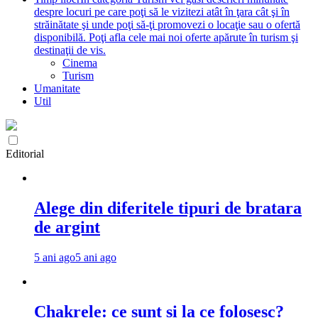
despre locuri pe care poţi să le vizitezi atât în ţara cât şi în
străinătate şi unde poţi să-ţi promovezi o locaţie sau o ofertă
disponibilă. Poţi afla cele mai noi oferte apărute în turism şi
destinaţii de vis.
Cinema
Turism
Umanitate
Util
Editorial
Alege din diferitele tipuri de bratara
de argint
5 ani ago
5 ani ago
Chakrele: ce sunt si la ce folosesc?