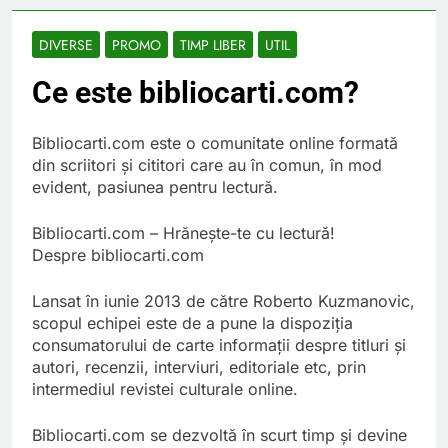
Lucruri esentiale
invatate de la copilul
meu
6 Ani Ago
DIVERSE
PROMO
TIMP LIBER
UTIL
Ce spun mailurile de
Ce este bibliocarti.com?
campanie ale lui
Donald Trump
6 Ani Ago
Earthing sau
Bibliocarti.com este o comunitate online formată
beneficiile contactului
din scriitori și cititori care au în comun, în mod
cu Pamantul
6 Ani Ago
evident, pasiunea pentru lectură.
Este posibil sa ne
iertam?
Bibliocarti.com – Hrănește-te cu lectură!
6 Ani Ago
Despre bibliocarti.com
Lansat în iunie 2013 de către Roberto Kuzmanovic,
scopul echipei este de a pune la dispoziția
consumatorului de carte informații despre titluri și
autori, recenzii, interviuri, editoriale etc, prin
intermediul revistei culturale online.
Bibliocarti.com se dezvoltă în scurt timp și devine