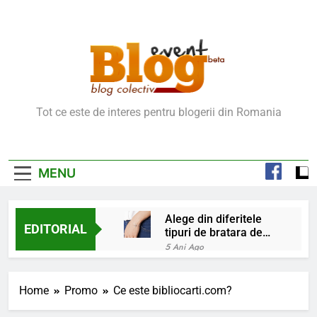
Skip
to
content
Blog Event – Cu Si
Tot ce este de interes pentru blogerii din Romania
Despre Bloguri
MENU
Alege din diferitele
EDITORIAL
tipuri de bratara de
argint
5 Ani Ago
Chakrele: ce sunt si
la ce folosesc?
Home
Promo
Ce este bibliocarti.com?
5 Ani Ago