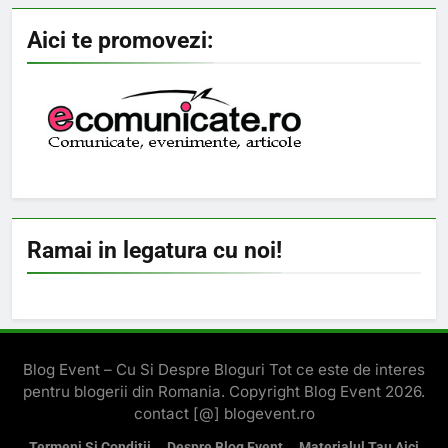
Aici te promovezi:
Ramai in legatura cu noi!
Blog Event – Cu Si Despre Bloguri Tot ce este de interes
pentru blogerii din Romania. Copyright Blog Event 2026.
contact [@] blogevent.ro
Termeni Si Conditii
Despre Blog Event
Materialul Tau Aici