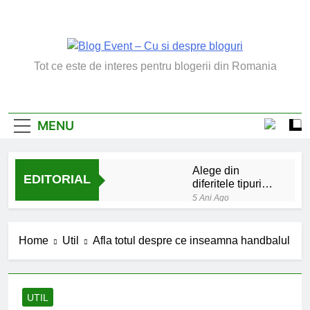
Skip
to
content
Blog Event – Cu Si
Tot ce este de interes pentru blogerii din Romania
Despre Bloguri
MENU
Alege din
EDITORIAL
diferitele tipuri
de bratara de
5 Ani Ago
argint
Chakrele: ce sunt si
la ce folosesc?
Home
Util
Afla totul despre ce inseamna handbalul
5 Ani Ago
Lucruri esentiale
invatate de la copilul
meu
6 Ani Ago
UTIL