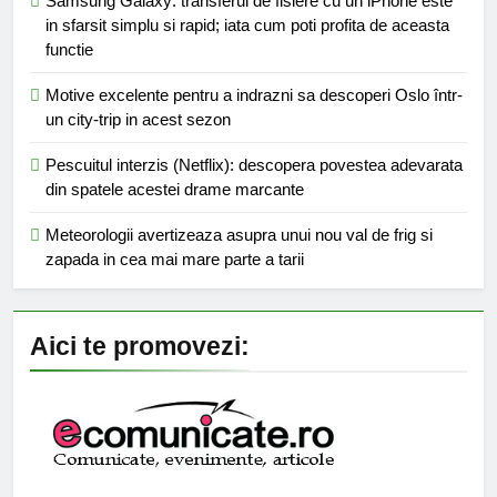
Samsung Galaxy: transferul de fisiere cu un iPhone este
in sfarsit simplu si rapid; iata cum poti profita de aceasta
functie
Motive excelente pentru a indrazni sa descoperi Oslo într-
un city-trip in acest sezon
Pescuitul interzis (Netflix): descopera povestea adevarata
din spatele acestei drame marcante
Meteorologii avertizeaza asupra unui nou val de frig si
zapada in cea mai mare parte a tarii
Aici te promovezi: