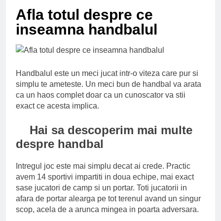
Ce spun mailurile de
Afla totul despre ce
campanie ale lui
Donald Trump
6 Ani Ago
inseamna handbalul
Earthing sau
beneficiile contactului
cu Pamantul
6 Ani Ago
Este posibil sa ne
Handbalul este un meci jucat intr-o viteza care pur si
iertam?
simplu te ameteste. Un meci bun de handbal va arata
6 Ani Ago
ca un haos complet doar ca un cunoscator va stii
exact ce acesta implica.
Hai sa descoperim mai multe
despre handbal
Intregul joc este mai simplu decat ai crede. Practic
avem 14 sportivi impartiti in doua echipe, mai exact
sase jucatori de camp si un portar. Toti jucatorii in
afara de portar alearga pe tot terenul avand un singur
scop, acela de a arunca mingea in poarta adversara.