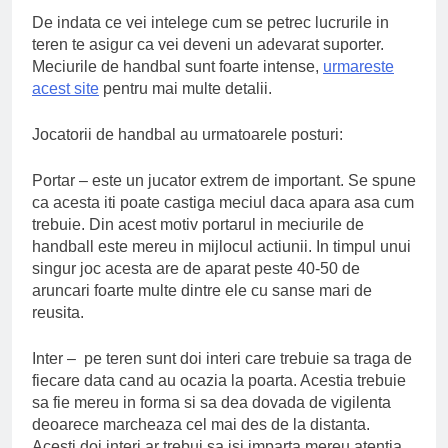
De indata ce vei intelege cum se petrec lucrurile in
teren te asigur ca vei deveni un adevarat suporter.
Meciurile de handbal sunt foarte intense,
urmareste
acest site
pentru mai multe detalii.
Jocatorii de handbal au urmatoarele posturi:
Portar – este un jucator extrem de important. Se spune
ca acesta iti poate castiga meciul daca apara asa cum
trebuie. Din acest motiv portarul in meciurile de
handball este mereu in mijlocul actiunii. In timpul unui
singur joc acesta are de aparat peste 40-50 de
aruncari foarte multe dintre ele cu sanse mari de
reusita.
Inter – pe teren sunt doi interi care trebuie sa traga de
fiecare data cand au ocazia la poarta. Acestia trebuie
sa fie mereu in forma si sa dea dovada de vigilenta
deoarece marcheaza cel mai des de la distanta.
Acesti doi interi ar trebui sa isi imparta mereu atentia