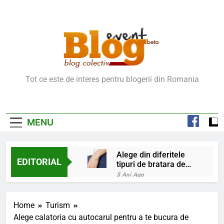
Skip
to
content
Blog Event – Cu Si
Tot ce este de interes pentru blogerii din Romania
Despre Bloguri
MENU
Alege din diferitele
EDITORIAL
tipuri de bratara de
argint
5 Ani Ago
Chakrele: ce sunt si
la ce folosesc?
Home
Turism
5 Ani Ago
Alege calatoria cu autocarul pentru a te bucura de