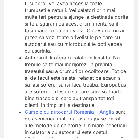
fi superb. Vei avea acces la toate
frumusetile naturii. Vei calatori prin mai
multe tari pentru a ajunge la destinatia dorita
si te aisguram ca acest drum merita sa il
faci macar o data in viata. Cu avionul nu ai
putea sa vezi toate privelistile pe care cu
autocarul sau cu microbuzul le poti vedea
cu usurinta.
Autocarul iti ofera o calatorie linistita. Nu
trebuie sa te mai ingrijorezi in privinta
traseului sau a drumurilor ocolitoare. Tot ce
ai de facut este sa stai relaxat pe scaun si
sa lasi soferul sa isi faca treaba. Europabus
are soferi profesionisti care cunosc foarte
bine traseele si care au transportat toti
clientii in timp util la destinatie.
Cursele cu autocarul Romania – Anglia
sunt
de asemenea mult mai avantajoase decat
alte metode de calatorie. Un mare beneficiu
in calatoria cu autocarul este costul