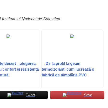
ul
Institutului National de Statistica
de deșert – alegerea
De la profil la geam
u confort și rezistență
termoizolant: cum lucrează o
ntură
fabrică de tâmplărie PVC
Tweet
Save