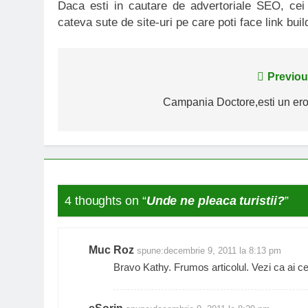
Daca esti in cautare de advertoriale SEO, ce
cateva sute de site-uri pe care poti face link buil
Navigare
Previou
în
Campania Doctore,esti un ero
articole
4 thoughts on “
Unde ne pleaca turistii?
”
Muc Roz
spune:
decembrie 9, 2011 la 8:13 pm
Bravo Kathy. Frumos articolul. Vezi ca ai c