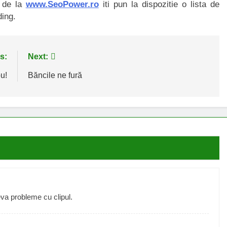
i de la
www.SeoPower.ro
iti pun la dispozitie o lista de
ding.
s:
Next:
u!
Băncile ne fură
eva probleme cu clipul.