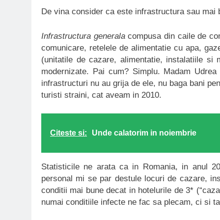
De vina consider ca este infrastructura sau mai bi
Infrastructura generala
compusa din caile de comu
comunicare, retelele de alimentatie cu apa, gaze
(unitatile de cazare, alimentatie, instalatiile 
modernizate. Pai cum? Simplu. Madam Udrea de 
infrastructuri nu au grija de ele, nu baga bani pe
turisti straini, cat aveam in 2010.
Citeste si:
Unde calatorim in noiembrie
Statisticile ne arata ca in Romania, in anul 2
personal mi se par destule locuri de cazare, in
conditii mai bune decat in hotelurile de 3* (“ca
numai conditiile infecte ne fac sa plecam, ci si t