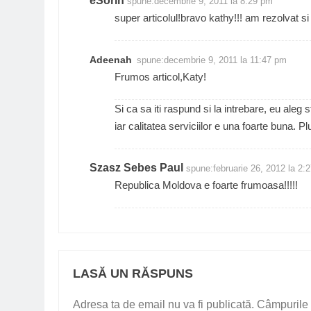
eSorin
spune:
decembrie 9, 2011 la 8:29 pm
super articolul!bravo kathy!!! am rezolvat 
Adeenah
spune:
decembrie 9, 2011 la 11:47 pm
Frumos articol,Katy!
Si ca sa iti raspund si la intrebare, eu aleg 
iar calitatea serviciilor e una foarte buna. Pl
Szasz Sebes Paul
spune:
februarie 26, 2012 la 2:
Republica Moldova e foarte frumoasa!!!!!
LASĂ UN RĂSPUNS
Adresa ta de email nu va fi publicată.
Câmpurile 