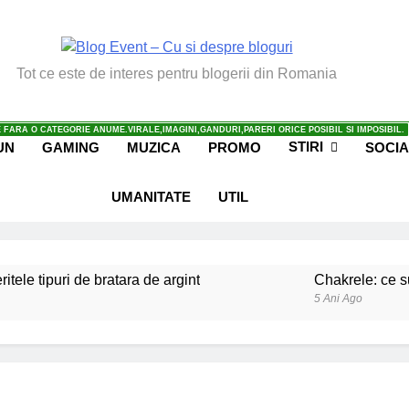
vent – Cu Si Despre Bl
Tot ce este de interes pentru blogerii din Romania
 FARA O CATEGORIE ANUME.VIRALE,IMAGINI,GANDURI,PARERI ORICE POSIBIL SI IMPOSIBIL.
STIRI
UN
GAMING
MUZICA
PROMO
SOCIA
UMANITATE
UTIL
ritele tipuri de bratara de argint
Chakrele: ce su
5 Ani Ago
iale invatate de la copilul meu
Ce spun mailuri
6 Ani Ago
beneficiile contactului cu Pamantul
Este posibi
6 Ani Ago