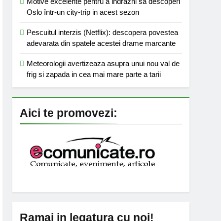
Motive excelente pentru a indrazni sa descoperi
Oslo într-un city-trip in acest sezon
Pescuitul interzis (Netflix): descopera povestea
adevarata din spatele acestei drame marcante
Meteorologii avertizeaza asupra unui nou val de
frig si zapada in cea mai mare parte a tarii
Aici te promovezi:
Ramai in legatura cu noi!