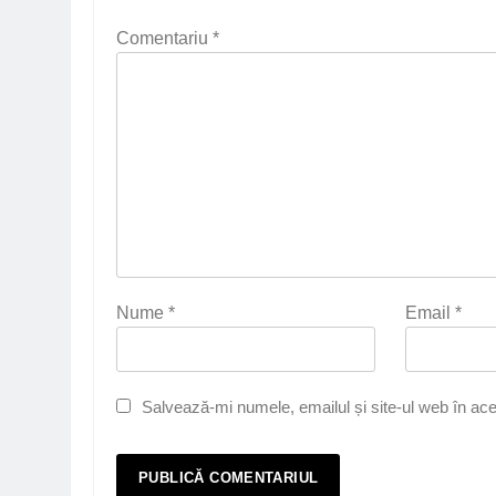
Comentariu
*
Nume
*
Email
*
Salvează-mi numele, emailul și site-ul web în ace