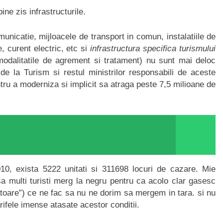
ne zis infrastructurile.
nicatie, mijloacele de transport in comun, instalatiile de
, curent electric, etc si
infrastructura specifica turismului
si modalitatile de agrement si tratament) nu sunt mai deloc
la Turism si restul ministrilor responsabili de aceste
ntru a moderniza si implicit sa atraga peste 7,5 milioane de
010, exista 5222 unitati si 311698 locuri de cazare. Mie
sa multi turisti merg la negru pentru ca acolo clar gasesc
zatoare”) ce ne fac sa nu ne dorim sa mergem in tara. si nu
arifele imense atasate acestor conditii.