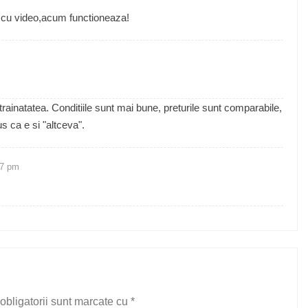
si cu video,acum functioneaza!
strainatatea. Conditiile sunt mai bune, preturile sunt comparabile,
us ca e si "altceva".
27 pm
obligatorii sunt marcate cu
*