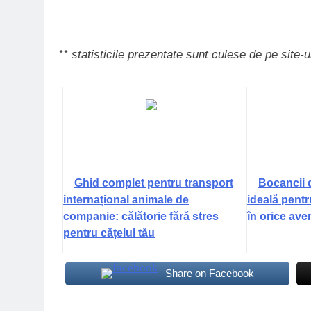
** statisticile prezentate sunt culese de pe site-
Ghid complet pentru transport
Bocancii 
internațional animale de
ideală pentr
companie: călătorie fără stres
în orice ave
pentru cățelul tău
Share on Facebook