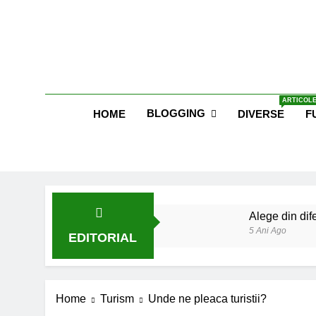
Skip
to
content
Blog E
ARTICOLE
BLOGGING
HOME
DIVERSE
F
Alege din dife
5 Ani Ago
EDITORIAL
Lucruri esent
6 Ani Ago
Earthing sau 
Home
Turism
Unde ne pleaca turistii?
6 Ani Ago