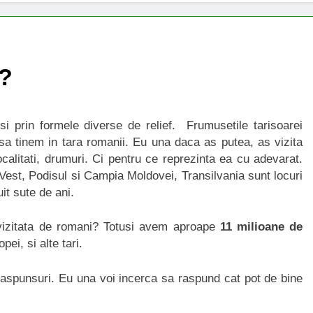
i?
i prin formele diverse de relief. Frumusetile tarisoarei
 sa tinem in tara romanii. Eu una daca as putea, as vizita
ocalitati, drumuri. Ci pentru ce reprezinta ea cu adevarat.
st, Podisul si Campia Moldovei, Transilvania sunt locuri
it sute de ani.
vizitata de romani? Totusi avem aproape
11 milioane de
pei, si alte tari.
 raspunsuri. Eu una voi incerca sa raspund cat pot de bine