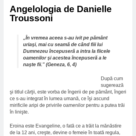
Ce spun mailurile de
Angelologia de Danielle
campanie ale lui
Donald Trump
6 Ani Ago
Troussoni
Earthing sau
beneficiile contactului
cu Pamantul
6 Ani Ago
„În vremea aceea s-au ivit pe pământ
uriaşi, mai cu seamă de când fiii lui
Este posibil sa ne
iertam?
Dumnezeu începuseră a intra la fiicele
6 Ani Ago
oamenilor şi acestea începuseră a le
naşte fii.” (Geneza, 6, 4)
După cum
sugerează
şi titlul cărţii, este vorba de îngerii de pe pământ, îngeri
ce s-au integrat în lumea umană, ce îşi ascund
mirificile aripi de privirile oamenilor pentru a putea trăi
în linişte.
Eroina este Evangeline, o fată ce a trăit la mănăstire
de la 12 ani, creşte, devine o femeie în toată regula,