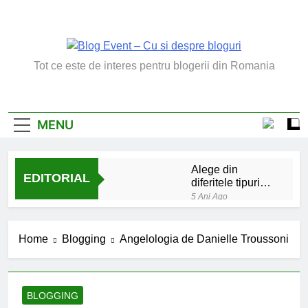
Skip
to
content
Blog Event – Cu Si
Tot ce este de interes pentru blogerii din Romania
Despre Bloguri
MENU
Alege din
EDITORIAL
diferitele tipuri
de bratara de
5 Ani Ago
argint
Chakrele: ce sunt si
la ce folosesc?
Home
Blogging
Angelologia de Danielle Troussoni
5 Ani Ago
Lucruri esentiale
invatate de la copilul
meu
6 Ani Ago
BLOGGING