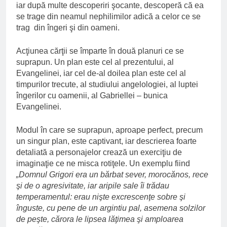
iar după multe descoperiri şocante, descoperă că ea
se trage din neamul nephilimilor adică a celor ce se
trag din îngeri şi din oameni.
Acţiunea cărţii se împarte în două planuri ce se
suprapun. Un plan este cel al prezentului, al
Evangelinei, iar cel de-al doilea plan este cel al
timpurilor trecute, al studiului angelologiei, al luptei
îngerilor cu oamenii, al Gabriellei – bunica
Evangelinei.
Modul în care se suprapun, aproape perfect, precum
un singur plan, este captivant, iar descrierea foarte
detaliată a personajelor crează un exerciţiu de
imaginaţie ce ne misca rotiţele. Un exemplu fiind
„Domnul Grigori era un bărbat sever, morocănos, rece
şi de o agresivitate, iar aripile sale îi trădau
temperamentul: erau nişte excrescenţe sobre şi
înguste, cu pene de un argintiu pal, asemena solzilor
de peşte, cărora le lipsea lăţimea şi amploarea