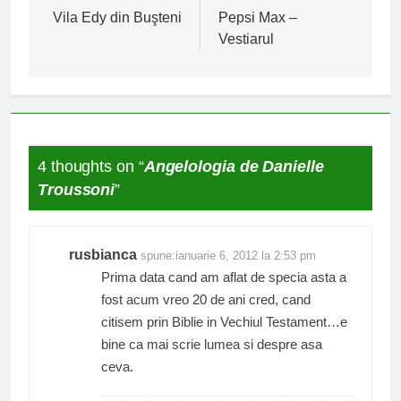
în
Vila Edy din Buşteni
Pepsi Max –
Vestiarul
articole
4 thoughts on “
Angelologia de Danielle
Troussoni
”
rusbianca
spune:
ianuarie 6, 2012 la 2:53 pm
Prima data cand am aflat de specia asta a
fost acum vreo 20 de ani cred, cand
citisem prin Biblie in Vechiul Testament…e
bine ca mai scrie lumea si despre asa
ceva.