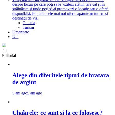
despre locuri pe care poţi să le vizitezi atât în ţara cât şi în
străinătate şi unde poţi să-ţi promovezi o locaţie sau o ofertă
disponibilă. Poţi afla cele mai noi oferte apărute în turism şi
destinaţii de vis.
Cinema
Turism
Umanitate
Util
Editorial
Alege din diferitele tipuri de bratara
de argint
5 ani ago
5 ani ago
Chakrele: ce sunt si la ce folosesc?