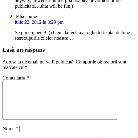
anyway, in week-end merg la noaptea devoratorilor de
publicitate….that will be fun:)
Elia
spune:
iulie 22, 2012 la 3:29 pm
Se pricep, nene! :)) Geniala reclama, oglindeste atat de bine
stereotipurile zilelor noastre…
Lasă un răspuns
Adresa ta de email nu va fi publicată.
Câmpurile obligatorii sunt
marcate cu
*
Comentariu
*
Nume
*