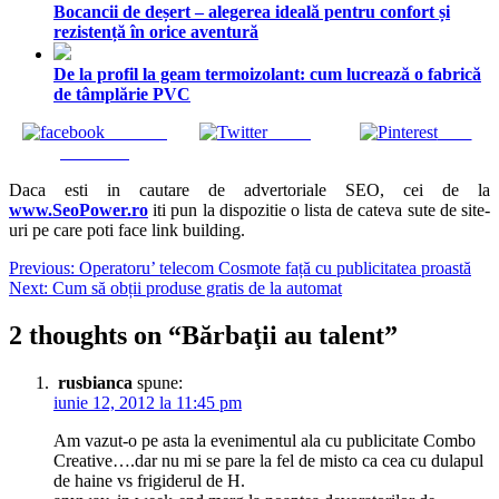
Bocancii de deșert – alegerea ideală pentru confort și
rezistență în orice aventură
De la profil la geam termoizolant: cum lucrează o fabrică
de tâmplărie PVC
Share on
Tweet
Save
Facebook
Daca esti in cautare de advertoriale SEO, cei de la
www.SeoPower.ro
iti pun la dispozitie o lista de cateva sute de site-
uri pe care poti face link building.
Navigare
Previous:
Operatoru’ telecom Cosmote față cu publicitatea proastă
Next:
Cum să obții produse gratis de la automat
în
articole
2 thoughts on “
Bărbaţii au talent
”
rusbianca
spune:
iunie 12, 2012 la 11:45 pm
Am vazut-o pe asta la evenimentul ala cu publicitate Combo
Creative….dar nu mi se pare la fel de misto ca cea cu dulapul
de haine vs frigiderul de H.