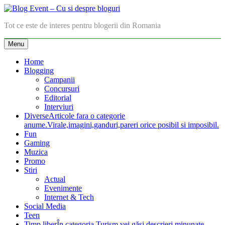
Skip
to
Blog Event – Cu si despre bloguri
Tot ce este de interes pentru blogerii din Romania
content
Menu
Home
Blogging
Campanii
Concursuri
Editorial
Interviuri
Diverse
Articole fara o categorie
anume.Virale,imagini,ganduri,pareri orice posibil si imposibil.
Fun
Gaming
Muzica
Promo
Stiri
Actual
Evenimente
Internet & Tech
Social Media
Teen
Timp liber
În categoria Turism vei găsi descrieri minunate