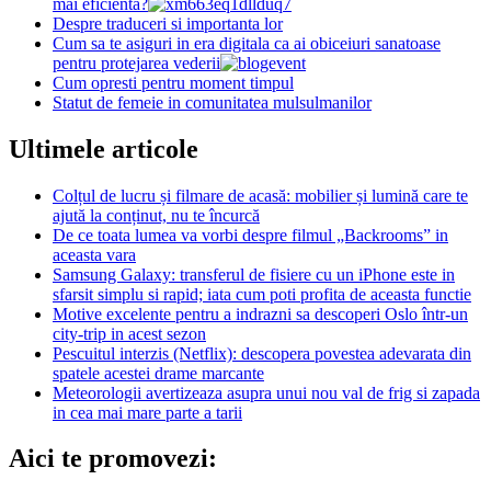
mai eficientă?
Despre traduceri si importanta lor
Cum sa te asiguri in era digitala ca ai obiceiuri sanatoase
pentru protejarea vederii
Cum opresti pentru moment timpul
Statut de femeie in comunitatea mulsulmanilor
Ultimele articole
Colțul de lucru și filmare de acasă: mobilier și lumină care te
ajută la conținut, nu te încurcă
De ce toata lumea va vorbi despre filmul „Backrooms” in
aceasta vara
Samsung Galaxy: transferul de fisiere cu un iPhone este in
sfarsit simplu si rapid; iata cum poti profita de aceasta functie
Motive excelente pentru a indrazni sa descoperi Oslo într-un
city-trip in acest sezon
Pescuitul interzis (Netflix): descopera povestea adevarata din
spatele acestei drame marcante
Meteorologii avertizeaza asupra unui nou val de frig si zapada
in cea mai mare parte a tarii
Aici te promovezi: