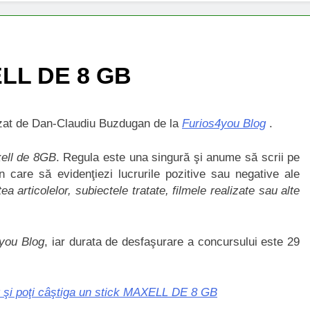
ELL DE 8 GB
anizat de Dan-Claudiu Buzdugan de la
Furios4you Blog
.
ell de 8GB
. Regula este una singură şi anume să scrii pe
 care să evidenţiezi lucrurile pozitive sau negative ale
tea articolelor, subiectele tratate, filmele realizate sau alte
you Blog
, iar durata de desfaşurare a concursului este 29
g şi poţi câştiga un stick MAXELL DE 8 GB