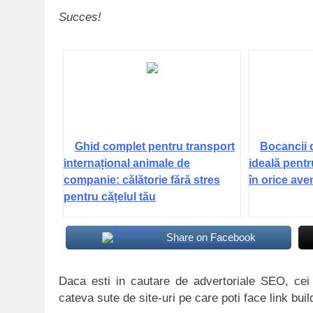
Succes!
Ghid complet pentru transport
Bocancii 
internațional animale de
ideală pentr
companie: călătorie fără stres
în orice ave
pentru cățelul tău
Share on Facebook
Daca esti in cautare de advertoriale SEO, ce
cateva sute de site-uri pe care poti face link buil