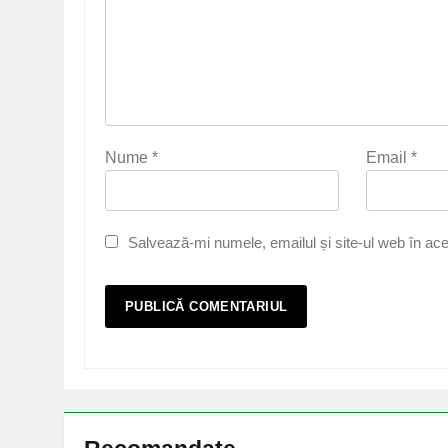
Nume
*
Email
*
Salvează-mi numele, emailul și site-ul web în ace