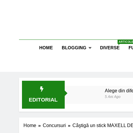
Skip
to
content
Blog E
ARTICOLE
HOME
BLOGGING
DIVERSE
F
Alege din dife
5 Ani Ago
EDITORIAL
Lucruri esent
6 Ani Ago
Earthing sau 
Home
Concursuri
Câştigă un stick MAXELL D
6 Ani Ago