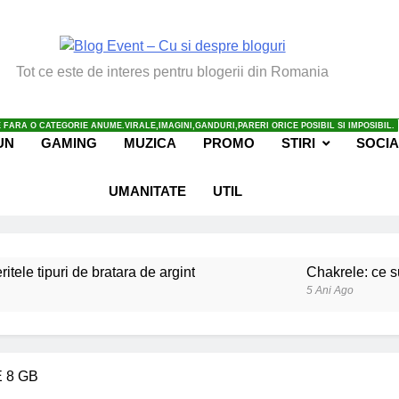
vent – Cu Si Despre Bl
Tot ce este de interes pentru blogerii din Romania
 FARA O CATEGORIE ANUME.VIRALE,IMAGINI,GANDURI,PARERI ORICE POSIBIL SI IMPOSIBIL.
UN
GAMING
MUZICA
PROMO
STIRI
SOCIA
UMANITATE
UTIL
ritele tipuri de bratara de argint
Chakrele: ce su
5 Ani Ago
iale invatate de la copilul meu
Ce spun mailuri
6 Ani Ago
beneficiile contactului cu Pamantul
Este posibi
E 8 GB
6 Ani Ago