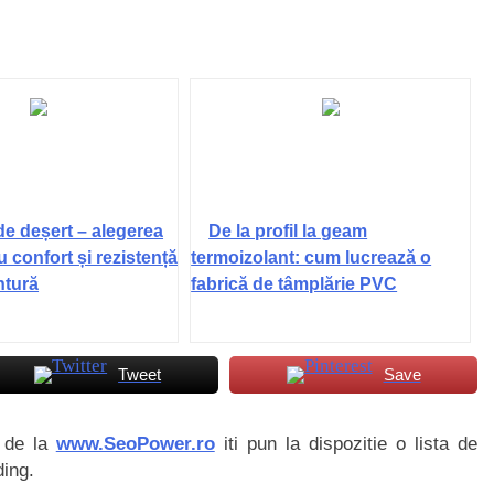
de deșert – alegerea
De la profil la geam
u confort și rezistență
termoizolant: cum lucrează o
ntură
fabrică de tâmplărie PVC
Tweet
Save
i de la
www.SeoPower.ro
iti pun la dispozitie o lista de
ding.