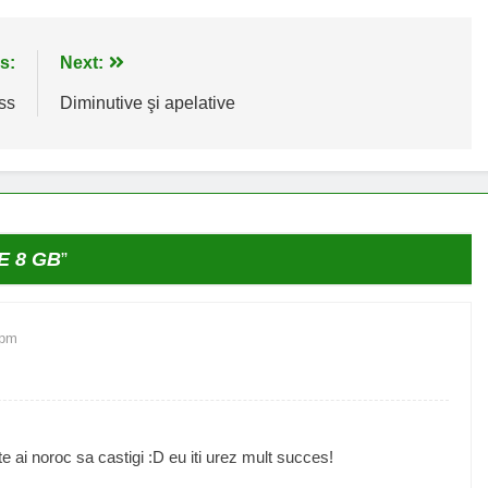
s:
Next:
ss
Diminutive şi apelative
E 8 GB
”
 pm
ate ai noroc sa castigi :D eu iti urez mult succes!