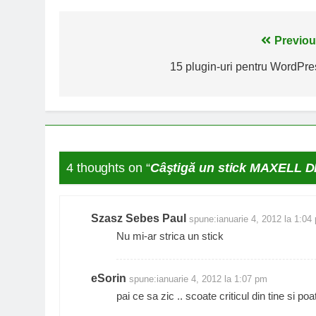
Navigare
Previou
în
15 plugin-uri pentru WordPre
articole
4 thoughts on “
Câştigă un stick MAXELL D
Szasz Sebes Paul
spune:
ianuarie 4, 2012 la 1:04
Nu mi-ar strica un stick
eSorin
spune:
ianuarie 4, 2012 la 1:07 pm
pai ce sa zic .. scoate criticul din tine si po