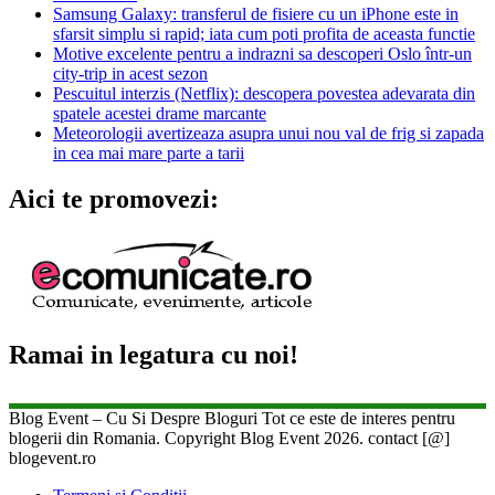
Samsung Galaxy: transferul de fisiere cu un iPhone este in
sfarsit simplu si rapid; iata cum poti profita de aceasta functie
Motive excelente pentru a indrazni sa descoperi Oslo într-un
city-trip in acest sezon
Pescuitul interzis (Netflix): descopera povestea adevarata din
spatele acestei drame marcante
Meteorologii avertizeaza asupra unui nou val de frig si zapada
in cea mai mare parte a tarii
Aici te promovezi:
Ramai in legatura cu noi!
Blog Event – Cu Si Despre Bloguri Tot ce este de interes pentru
blogerii din Romania. Copyright Blog Event 2026. contact [@]
blogevent.ro