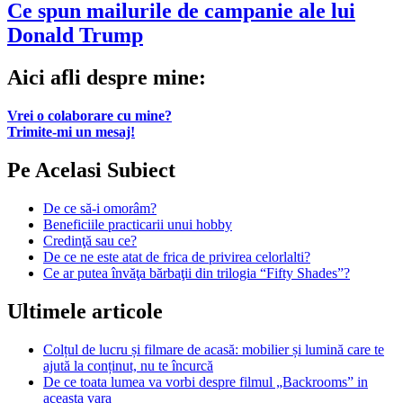
Ce spun mailurile de campanie ale lui
Donald Trump
Aici afli despre mine:
Vrei o colaborare cu mine?
Trimite-mi un mesaj!
Pe Acelasi Subiect
De ce să-i omorâm?
Beneficiile practicarii unui hobby
Credinţă sau ce?
De ce ne este atat de frica de privirea celorlalti?
Ce ar putea învăţa bărbaţii din trilogia “Fifty Shades”?
Ultimele articole
Colțul de lucru și filmare de acasă: mobilier și lumină care te
ajută la conținut, nu te încurcă
De ce toata lumea va vorbi despre filmul „Backrooms” in
aceasta vara