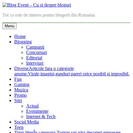
Skip
to
Blog Event – Cu si despre bloguri
Tot ce este de interes pentru blogerii din Romania
content
Menu
Home
Blogging
Campanii
Concursuri
Editorial
Interviuri
Diverse
Articole fara o categorie
anume.Virale,imagini,ganduri,pareri orice posibil si imposibil.
Fun
Gaming
Muzica
Promo
Stiri
Actual
Evenimente
Internet & Tech
Social Media
Teen
Timp liber
În categoria Turism vei găsi descrieri minunate