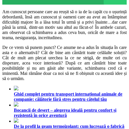
Am cunoscut persoane care au reușit să o ia de la capăt cu o ușurință
debordantă, însă am cunoscut și oameni care au avut au întâmpinat
dificultăți majore în a lăsa totul în urmă și a privi înainte…dar care
până la urmă, dintr-un motiv sau altul au făcut-o! În ambele cazuri,
am observat că schimbarea a adus ceva bun, oricât de mare a fost
teama, nesiguranța, inceritudinea.
De ce vrem să punem punct? Ce anume ne-a adus în situația în care
asta e o alternativă? Cât de bine am cântărit toate celălalte soluții?
Cât de mult am plecat urechea la ce ne strigă, de multe ori cu
disperare, acea voce interioară? După ce am cântărit bine toate
posibilitățile și nu am găsit alte variante, schimbarea cred că e
iminentă. Mai rămâne doar ca noi să ne fi obișnuit cu această idee și
să o urmăm.
Ghid complet pentru transport internațional animale de
companie: călătorie fără stres pentru cățelul tău
Bocancii de deșert – alegerea ideală pentru confort și
rezistență în orice aventură
De la profil la geam termoizolant: cum lucrează o fabrică