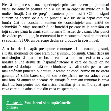
Fie că ne place sau nu, experiențele prin care trecem pe parcursul
vieții, ne aduc în postura de a o lua de la capăt de multe ori și în
multe situații. Cât de pregătți suntem pentru asta? Cât de siguri
suntem că decizia de a pune punct și a o lua de la capăt este cea
bună? Cât de conștienți suntem de consecințele unei astfel de
schimbări în viața noastră? Sunt întrebări pe care ni le adresăm cu
toții și care până la urmă sunt normale în astfel de cazuri. Din punct
de vedere psihologic, în momentul în care suntem destul de puternici
să spunem STOP, un oarecare declin se produce la acest nivel.
A o lua de la capăt presupune renunțarea la persoane, gesturi,
situații, momente cu care eram pur și simplu obișnuiți. Chiar dacă nu
mai simțim că aparținem lor, ideea de a nu mai exista în viața
noastră e una destul de înspăimântătoare și care de multe ori ne
înfrânează dorința inițială de schimbare. Un alt motiv pentru care
mai amânăm punerea punctului, e teama de eșec. Nimic nu ne oferă
garanția că schimbarea slujbei sau o despărțire ne vor aduce ceva
mai bun. Și atunci ne e teamă de situația în care am renunțat la ceva
dacă nu bun pentru noi, dar măcar familiar și ne-am îndreptat spre
ceva care nu a adus nimic din ceea ce speram noi.
Citeste si:
Voucherul și cumpărăturile
online?