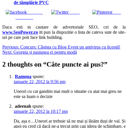
de tâmplărie PVC
Share on
Tweet
Save
Facebook
Daca esti in cautare de advertoriale SEO, cei de la
www.SeoPower.ro
iti pun la dispozitie o lista de cateva sute de site-
uri pe care poti face link building.
Navigare
Previous:
Concurs: Câştiga cu Blog Event un antivirus cu licenţă!
Next:
Georgia și pasiunea ei pentru modă
în
articole
2 thoughts on “
Câte puncte ai pus?
”
Ramona
spune:
ianuarie 22, 2012 la 9:56 pm
Uneori cu cat gandim mai mult o situatie cu atat mai greu ne
este sa luam o decizie
adeenah
spune:
ianuarie 22, 2012 la 10:17 pm
Da, așa e…Uneori ar trebuie să ne mai și lăsăm duși de val. Și
apoi eu cred că dacă ne-a trecut prin cap ideea de schimbare, e