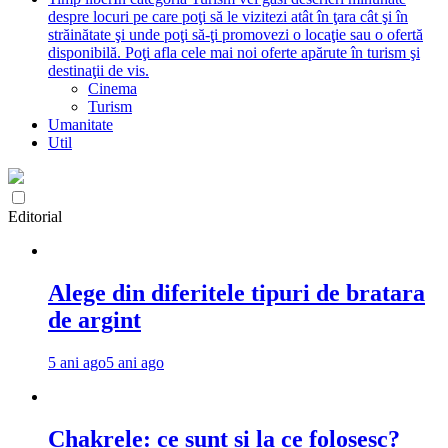
despre locuri pe care poţi să le vizitezi atât în ţara cât şi în
străinătate şi unde poţi să-ţi promovezi o locaţie sau o ofertă
disponibilă. Poţi afla cele mai noi oferte apărute în turism şi
destinaţii de vis.
Cinema
Turism
Umanitate
Util
Editorial
Alege din diferitele tipuri de bratara
de argint
5 ani ago
5 ani ago
Chakrele: ce sunt si la ce folosesc?