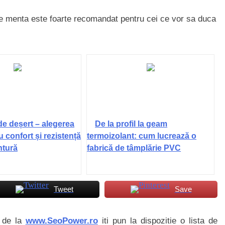
de menta este foarte recomandat pentru cei ce vor sa duca
de deșert – alegerea
De la profil la geam
u confort și rezistență
termoizolant: cum lucrează o
ntură
fabrică de tâmplărie PVC
Tweet
Save
i de la
www.SeoPower.ro
iti pun la dispozitie o lista de