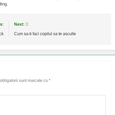
ding.
s:
Next:
ck
Cum sa-ti faci copilul sa te asculte
obligatorii sunt marcate cu
*