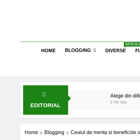
Skip
to
content
Blog E
ARTICOLE
BLOGGING
HOME
DIVERSE
F
Alege din dife
5 Ani Ago
EDITORIAL
Lucruri esent
6 Ani Ago
Earthing sau 
Home
Blogging
Ceaiul de menta si beneficiile 
6 Ani Ago