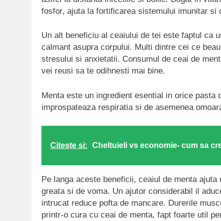
fosfor, ajuta la fortificarea sistemului imunitar
Un alt beneficiu al ceaiului de tei este faptul ca 
calmant asupra corpului. Multi dintre cei ce beau
stresului si anxietatii. Consumul de ceai de men
vei reusi sa te odihnesti mai bine.
Menta este un ingredient esential in orice pasta d
improspateaza respiratia si de asemenea omoara 
Citeste si:
Cheltuieli vs economie- cum sa cres
Pe langa aceste beneficii, ceaiul de menta ajuta
greata si de voma. Un ajutor considerabil il adu
intrucat reduce pofta de mancare. Durerile musc
printr-o cura cu ceai de menta, fapt foarte util pent