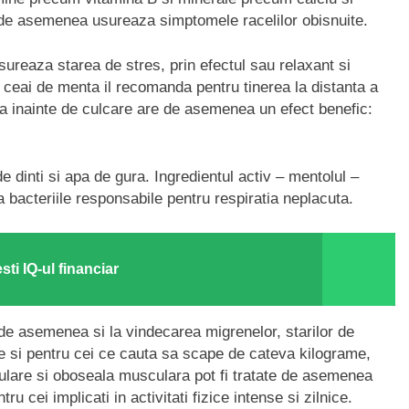
 si de asemenea usureaza simptomele racelilor obisnuite.
usureaza starea de stres, prin efectul sau relaxant si
 ceai de menta il recomanda pentru tinerea la distanta a
ta inainte de culcare are de asemenea un efect benefic:
e dinti si apa de gura. Ingredientul activ – mentolul –
bacteriile responsabile pentru respiratia neplacuta.
ti IQ-ul financiar
 de asemenea si la vindecarea migrenelor, starilor de
ce si pentru cei ce cauta sa scape de cateva kilograme,
ulare si oboseala musculara pot fi tratate de asemenea
ru cei implicati in activitati fizice intense si zilnice.