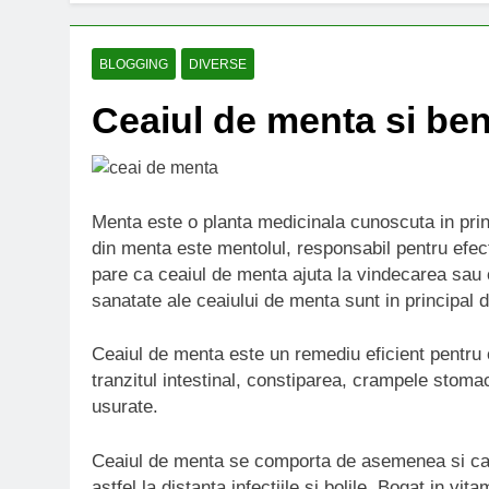
BLOGGING
DIVERSE
Ceaiul de menta si bene
Menta este o planta medicinala cunoscuta in princ
din menta este mentolul, responsabil pentru efec
pare ca ceaiul de menta ajuta la vindecarea sau ch
sanatate ale ceaiului de menta sunt in principal d
Ceaiul de menta este un remediu eficient pentru 
tranzitul intestinal, constiparea, crampele stomaca
usurate.
Ceaiul de menta se comporta de asemenea si ca un
astfel la distanta infectiile si bolile. Bogat in 