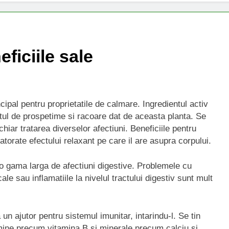
ficiile sale
ipal pentru proprietatile de calmare. Ingredientul activ
tul de prospetime si racoare dat de aceasta planta. Se
iar tratarea diverselor afectiuni. Beneficiile pentru
atorate efectului relaxant pe care il are asupra corpului.
o gama larga de afectiuni digestive. Problemele cu
le sau inflamatiile la nivelul tractului digestiv sunt mult
 ajutor pentru sistemul imunitar, intarindu-l. Se tin
vitamine precum vitamina B si minerale precum calciu si