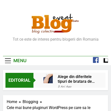
Skip
to
content
Blog Event – Cu Si
Tot ce este de interes pentru blogerii din Romania
Despre Bloguri
MENU
Alege din diferitele
EDITORIAL
tipuri de bratara de
argint
5 Ani Ago
Chakrele: ce sunt si
la ce folosesc?
Home
Blogging
5 Ani Ago
Cele mai bune pluginuri WordPress pe care sa le