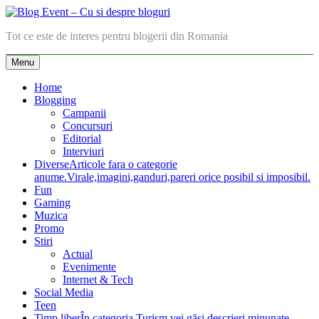
Skip
to
Blog Event – Cu si despre bloguri
Tot ce este de interes pentru blogerii din Romania
content
Menu
Home
Blogging
Campanii
Concursuri
Editorial
Interviuri
Diverse
Articole fara o categorie
anume.Virale,imagini,ganduri,pareri orice posibil si imposibil.
Fun
Gaming
Muzica
Promo
Stiri
Actual
Evenimente
Internet & Tech
Social Media
Teen
Timp liber
În categoria Turism vei găsi descrieri minunate