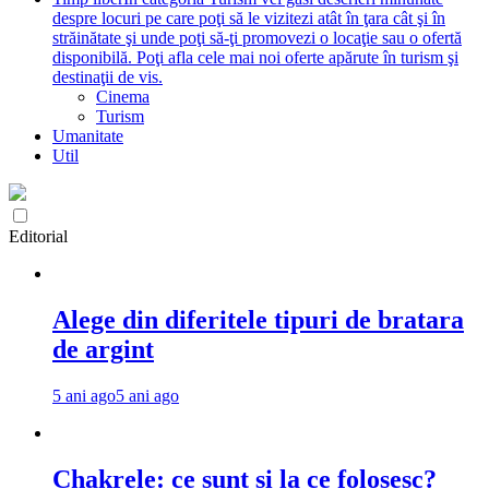
despre locuri pe care poţi să le vizitezi atât în ţara cât şi în
străinătate şi unde poţi să-ţi promovezi o locaţie sau o ofertă
disponibilă. Poţi afla cele mai noi oferte apărute în turism şi
destinaţii de vis.
Cinema
Turism
Umanitate
Util
Editorial
Alege din diferitele tipuri de bratara
de argint
5 ani ago
5 ani ago
Chakrele: ce sunt si la ce folosesc?