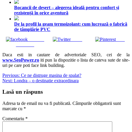
Bocancii de deșert – alegerea ideală pentru confort și
rezistență în orice aventură
De la profil la geam termoizolant: cum lucrează o fabrică
de tâmplărie PVC
Share on
Tweet
Save
Facebook
Daca esti in cautare de advertoriale SEO, cei de la
www.SeoPower.ro
iti pun la dispozitie o lista de cateva sute de site-
uri pe care poti face link building.
Navigare
Previous:
Ce ne distruge masina de spalat?
Next:
Londra – o destinatie extraordinara
în
articole
Lasă un răspuns
Adresa ta de email nu va fi publicată.
Câmpurile obligatorii sunt
marcate cu
*
Comentariu
*