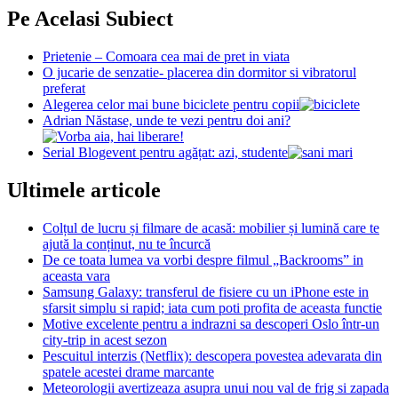
Pe Acelasi Subiect
Prietenie – Comoara cea mai de pret in viata
O jucarie de senzatie- placerea din dormitor si vibratorul
preferat
Alegerea celor mai bune biciclete pentru copii
Adrian Năstase, unde te vezi pentru doi ani?
Serial Blogevent pentru agățat: azi, studente
Ultimele articole
Colțul de lucru și filmare de acasă: mobilier și lumină care te
ajută la conținut, nu te încurcă
De ce toata lumea va vorbi despre filmul „Backrooms” in
aceasta vara
Samsung Galaxy: transferul de fisiere cu un iPhone este in
sfarsit simplu si rapid; iata cum poti profita de aceasta functie
Motive excelente pentru a indrazni sa descoperi Oslo într-un
city-trip in acest sezon
Pescuitul interzis (Netflix): descopera povestea adevarata din
spatele acestei drame marcante
Meteorologii avertizeaza asupra unui nou val de frig si zapada