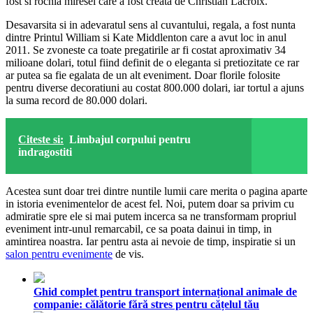
fost si rochia miresei care a fost creata de Christian Lacroix.
Desavarsita si in adevaratul sens al cuvantului, regala, a fost nunta
dintre Printul William si Kate Middlenton care a avut loc in anul
2011. Se zvoneste ca toate pregatirile ar fi costat aproximativ 34
milioane dolari, totul fiind definit de o eleganta si pretiozitate ce rar
ar putea sa fie egalata de un alt eveniment. Doar florile folosite
pentru diverse decoratiuni au costat 800.000 dolari, iar tortul a ajuns
la suma record de 80.000 dolari.
Citeste si:
Limbajul corpului pentru
indragostiti
Acestea sunt doar trei dintre nuntile lumii care merita o pagina aparte
in istoria evenimentelor de acest fel. Noi, putem doar sa privim cu
admiratie spre ele si mai putem incerca sa ne transformam propriul
eveniment intr-unul remarcabil, ce sa poata dainui in timp, in
amintirea noastra. Iar pentru asta ai nevoie de timp, inspiratie si un
salon pentru evenimente
de vis.
Ghid complet pentru transport internațional animale de
companie: călătorie fără stres pentru cățelul tău