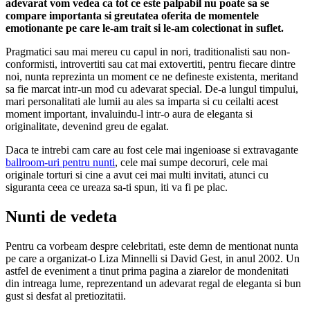
adevarat vom vedea ca tot ce este palpabil nu poate sa se
compare importanta si greutatea oferita de momentele
emotionante pe care le-am trait si le-am colectionat in suflet.
Pragmatici sau mai mereu cu capul in nori, traditionalisti sau non-
conformisti, introvertiti sau cat mai extovertiti, pentru fiecare dintre
noi, nunta reprezinta un moment ce ne defineste existenta, meritand
sa fie marcat intr-un mod cu adevarat special. De-a lungul timpului,
mari personalitati ale lumii au ales sa imparta si cu ceilalti acest
moment important, invaluindu-l intr-o aura de eleganta si
originalitate, devenind greu de egalat.
Daca te intrebi cam care au fost cele mai ingenioase si extravagante
ballroom-uri pentru nunti
, cele mai sumpe decoruri, cele mai
originale torturi si cine a avut cei mai multi invitati, atunci cu
siguranta ceea ce ureaza sa-ti spun, iti va fi pe plac.
Nunti de vedeta
Pentru ca vorbeam despre celebritati, este demn de mentionat nunta
pe care a organizat-o Liza Minnelli si David Gest, in anul 2002. Un
astfel de eveniment a tinut prima pagina a ziarelor de mondenitati
din intreaga lume, reprezentand un adevarat regal de eleganta si bun
gust si desfat al pretiozitatii.