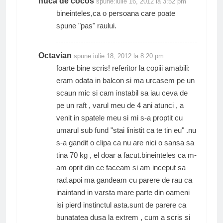
nuca de cocos
spune:
iulie 16, 2012 la 3:52 pm
bineinteles,ca o persoana care poate
spune "pas" raului.
Octavian
spune:
iulie 18, 2012 la 8:20 pm
foarte bine scris! referitor la copiii amabili:
eram odata in balcon si ma urcasem pe un
scaun mic si cam instabil sa iau ceva de
pe un raft , varul meu de 4 ani atunci , a
venit in spatele meu si mi s-a proptit cu
umarul sub fund "stai linistit ca te tin eu" .nu
s-a gandit o clipa ca nu are nici o sansa sa
tina 70 kg , el doar a facut.bineinteles ca m-
am oprit din ce faceam si am inceput sa
rad.apoi ma gandeam cu parere de rau ca
inaintand in varsta mare parte din oameni
isi pierd instinctul asta.sunt de parere ca
bunatatea dusa la extrem , cum a scris si