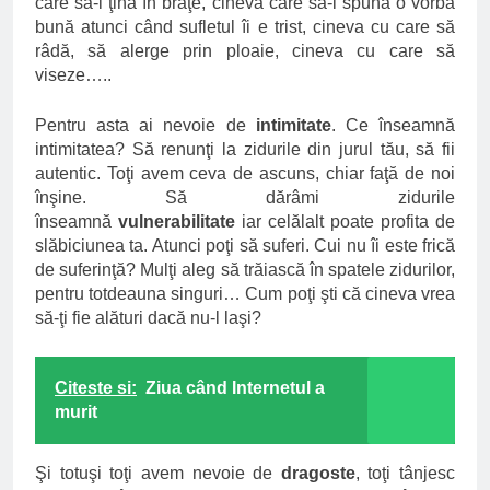
care să-l ţină în braţe, cineva care să-i spună o vorbă
bună atunci când sufletul îi e trist, cineva cu care să
râdă, să alerge prin ploaie, cineva cu care să
viseze…..
Pentru asta ai nevoie de
intimitate
. Ce înseamnă
intimitatea? Să renunţi la zidurile din jurul tău, să fii
autentic. Toţi avem ceva de ascuns, chiar faţă de noi
înşine. Să dărâmi zidurile
înseamnă
vulnerabilitate
iar celălalt poate profita de
slăbiciunea ta. Atunci poţi să suferi. Cui nu îi este frică
de suferinţă? Mulţi aleg să trăiască în spatele zidurilor,
pentru totdeauna singuri… Cum poţi şti că cineva vrea
să-ţi fie alături dacă nu-l laşi?
Citeste si:
Ziua când Internetul a
murit
Şi totuşi toţi avem nevoie de
dragoste
, toţi tânjesc