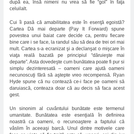
după ea, însă nimeni nu vrea să fie “gol” în faţa
celuilalt.
Cui îi pasă că amabilitatea este în esenţă egoistă?
Cartea Dă mai departe (Pay It Forward) spune
povestea unui baiat care decide ca, pentru fiecare
bine care i se face, la randul său să dea de trei ori mai
mult. Cartea s-a ecranizat şi a declanşat o mişcare în
viaţa reală bazată pe principiul “dăruieşte mai
departe”. Asta dovedeşte cum bunătatea poate fi pur si
simplu dezinteresată – oameni care ajută oameni
necunoscuţi fără să aştepte vreo recompensă. Ryan
Hyde spune că nu contează ce-i face pe oameni să
daruiască, conteaza doar că au decis să faca acest
gest.
Un sinonim al cuvântului bunătate este termenul
umanitate. Bunătatea este esenţială în definirea
noastră ca oameni, o recunoaştere a faptului că
vâslim în aceeaşi barcă. Unul dintre motivele care