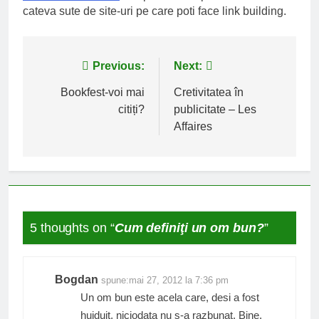
cateva sute de site-uri pe care poti face link building.
Navigare
Previous:
Next:
în
Bookfest-voi mai
Cretivitatea în
citiți?
publicitate – Les
articole
Affaires
5 thoughts on “
Cum definiţi un om bun?
”
Bogdan
spune:
mai 27, 2012 la 7:36 pm
Un om bun este acela care, desi a fost
huiduit, niciodata nu s-a razbunat. Bine,