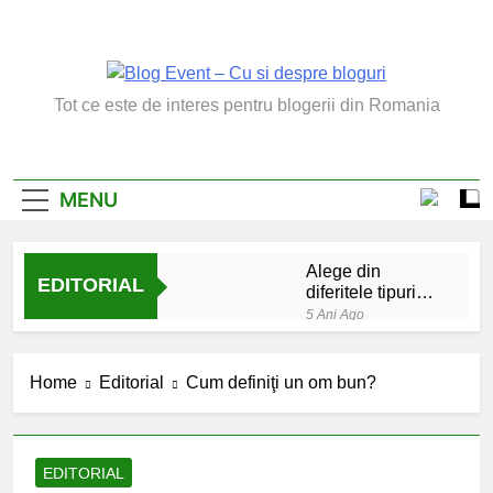
Skip
to
content
Blog Event – Cu Si
Tot ce este de interes pentru blogerii din Romania
Despre Bloguri
MENU
Alege din
EDITORIAL
diferitele tipuri
de bratara de
5 Ani Ago
argint
Chakrele: ce sunt si
la ce folosesc?
Home
Editorial
Cum definiţi un om bun?
5 Ani Ago
Lucruri esentiale
invatate de la copilul
meu
6 Ani Ago
EDITORIAL