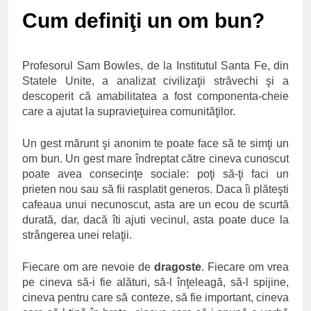
Ce spun mailurile de
Cum definiţi un om bun?
campanie ale lui
Donald Trump
6 Ani Ago
Earthing sau
Profesorul Sam Bowles, de la Institutul Santa Fe, din
beneficiile contactului
cu Pamantul
Statele Unite, a analizat civilizaţii străvechi şi a
6 Ani Ago
descoperit că amabilitatea a fost componenta-cheie
Este posibil sa ne
care a ajutat la supravieţuirea comunităţilor.
iertam?
6 Ani Ago
Un gest mărunt şi anonim te poate face să te simţi un
om bun. Un gest mare îndreptat către cineva cunoscut
poate avea consecinţe sociale: poţi să-ţi faci un
prieten nou sau să fii rasplatit generos. Daca îi plăteşti
cafeaua unui necunoscut, asta are un ecou de scurtă
durată, dar, dacă îti ajuti vecinul, asta poate duce la
strângerea unei relaţii.
Fiecare om are nevoie de
dragoste
. Fiecare om vrea
pe cineva să-i fie alături, să-l înţeleagă, să-l spijine,
cineva pentru care să conteze, să fie important, cineva