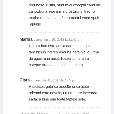
recunosc si stiu, sunt mici exceptii cand uiti
ca razbunarea-i arma prostului si treci la
treaba (acela poate fi momentul cand spui:
"ajunge").
Marina
spune:
iunie 18, 2012 la 11:43 am
Un om bun este acela care ajuta sincer,
fara niciun interes ascuns, fara nici o urma
de egoism in amabilitatea lui, fara sa
astepte vreodata ceva in schimb.
Clara
spune:
iulie 11, 2012 la 4:05 pm
Rabdator, gata sa asculte si sa ajute
oricand este nevoie, un om care incearca
sa faca bine prin toate faptele sale.