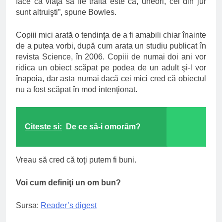
face ca viaţa să fie traită este că, uneori, cei din jur
sunt altruişti”, spune Bowles.
Copiii mici arată o tendinţa de a fi amabili chiar înainte
de a putea vorbi, după cum arata un studiu publicat în
revista Science, în 2006. Copiii de numai doi ani vor
ridica un obiect scăpat pe podea de un adult şi-l vor
înapoia, dar asta numai dacă cei mici cred că obiectul
nu a fost scăpat în mod intenţionat.
Citeste si:
De ce să-i omorâm?
Vreau să cred că toţi putem fi buni.
Voi cum definiţi un om bun?
Sursa:
Reader’s digest