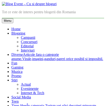
Skip
to
Blog Event – Cu si despre bloguri
Tot ce este de interes pentru blogerii din Romania
content
Menu
Home
Blogging
Campanii
Concursuri
Editorial
Interviuri
Diverse
Articole fara o categorie
anume.Virale,imagini,ganduri,pareri orice posibil si imposibil.
Fun
Gaming
Muzica
Promo
Stiri
Actual
Evenimente
Internet & Tech
Social Media
Teen
Timp liber
În categoria Turism vei găsi descrieri minunate