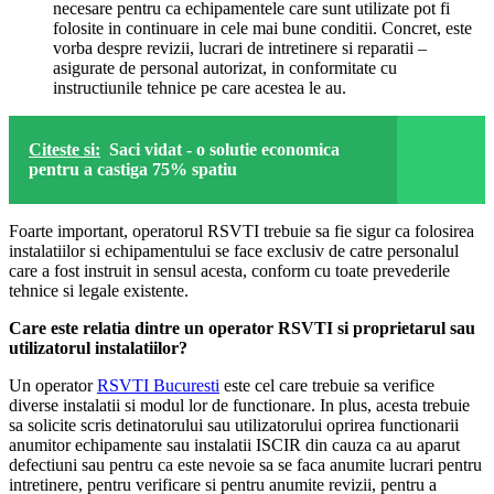
necesare pentru ca echipamentele care sunt utilizate pot fi
folosite in continuare in cele mai bune conditii. Concret, este
vorba despre revizii, lucrari de intretinere si reparatii –
asigurate de personal autorizat, in conformitate cu
instructiunile tehnice pe care acestea le au.
Citeste si:
Saci vidat - o solutie economica
pentru a castiga 75% spatiu
Foarte important, operatorul RSVTI trebuie sa fie sigur ca folosirea
instalatiilor si echipamentului se face exclusiv de catre personalul
care a fost instruit in sensul acesta, conform cu toate prevederile
tehnice si legale existente.
Care este relatia dintre un operator RSVTI si proprietarul sau
utilizatorul instalatiilor?
Un operator
RSVTI Bucuresti
este cel care trebuie sa verifice
diverse instalatii si modul lor de functionare. In plus, acesta trebuie
sa solicite scris detinatorului sau utilizatorului oprirea functionarii
anumitor echipamente sau instalatii ISCIR din cauza ca au aparut
defectiuni sau pentru ca este nevoie sa se faca anumite lucrari pentru
intretinere, pentru verificare si pentru anumite revizii, pentru a