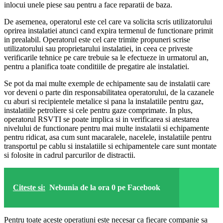
inlocui unele piese sau pentru a face reparatii de baza.
De asemenea, operatorul este cel care va solicita scris utilizatorului
oprirea instalatiei atunci cand expira termenul de functionare primit
in prealabil. Operatorul este cel care trimite propuneri scrise
utilizatorului sau proprietarului instalatiei, in ceea ce priveste
verificarile tehnice pe care trebuie sa le efectueze in urmatorul an,
pentru a planifica toate conditiile de pregatire ale instalatiei.
Se pot da mai multe exemple de echipamente sau de instalatii care
vor deveni o parte din responsabilitatea operatorului, de la cazanele
cu aburi si recipientele metalice si pana la instalatiile pentru gaz,
instalatiile petroliere si cele pentru gaze comprimate. In plus,
operatorul RSVTI se poate implica si in verificarea si atestarea
nivelului de functionare pentru mai multe instalatii si echipamente
pentru ridicat, asa cum sunt macaralele, nacelele, instalatiile pentru
transportul pe cablu si instalatiile si echipamentele care sunt montate
si folosite in cadrul parcurilor de distractii.
Citeste si:
Nebunia de la ora 0 pe Facebook
Pentru toate aceste operatiuni este necesar ca fiecare companie sa