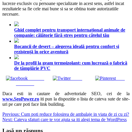
lucreze exclusiv cu persoane specializate in acest sens, astfel incat
rezultatele sa fie cele mai bune si sa se obtina toate autorizatiile
necesare.
Ghid complet pentru transport internațional animale de
companie: călătorie fără stres pentru cățelul tău
Bocancii de deșert – alegerea ideală pentru confort și
rezistență în orice aventură
De la profil la geam termoizolant: cum lucrează o fabrică
de tâmplărie PVC
Share on
Tweet
Save
Facebook
Daca esti in cautare de advertoriale SEO, cei de la
www.SeoPower.ro
iti pun la dispozitie o lista de cateva sute de site-
uri pe care poti face link building.
Navigare
Previous:
Cum poti reduce folosirea de ambalaje in viata de zi cu zi?
Next:
Cateva sfaturi care te vor ajuta sa iti alegi tema de WordPress
în
articole
Lasă un răspuns