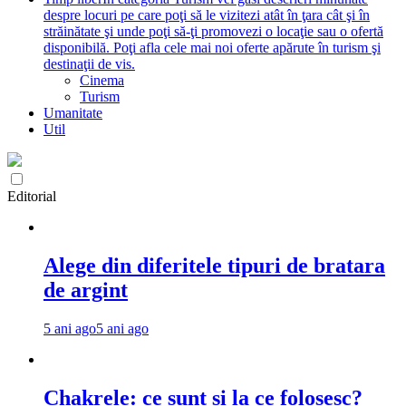
despre locuri pe care poţi să le vizitezi atât în ţara cât şi în
străinătate şi unde poţi să-ţi promovezi o locaţie sau o ofertă
disponibilă. Poţi afla cele mai noi oferte apărute în turism şi
destinaţii de vis.
Cinema
Turism
Umanitate
Util
Editorial
Alege din diferitele tipuri de bratara
de argint
5 ani ago
5 ani ago
Chakrele: ce sunt si la ce folosesc?