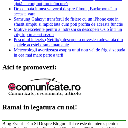
ajută la conținut, nu te încurcă
De ce toata lumea va vorbi despre filmul „Backrooms” in
aceasta vara
Samsung Galaxy: transferul de fisiere cu un iPhone este in
sfarsit simplu si rapid; iata cum poti profita de aceasta functie
Motive excelente pentru a indrazni sa descoperi Oslo într-un
city-trip in acest sezon
Pescuitul interzis (Netflix): descopera povestea adevarata din
spatele acestei drame marcante
Meteorologii avertizeaza asupra unui nou val de frig si zapada
in cea mai mare parte a tarii
Aici te promovezi:
Ramai in legatura cu noi!
Blog Event – Cu Si Despre Bloguri Tot ce este de interes pentru