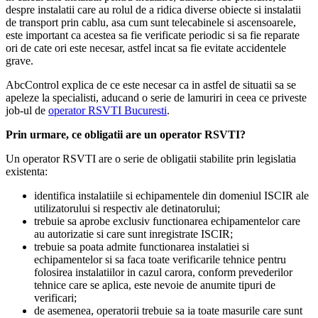
despre instalatii care au rolul de a ridica diverse obiecte si instalatii
de transport prin cablu, asa cum sunt telecabinele si ascensoarele,
este important ca acestea sa fie verificate periodic si sa fie reparate
ori de cate ori este necesar, astfel incat sa fie evitate accidentele
grave.
AbcControl explica de ce este necesar ca in astfel de situatii sa se
apeleze la specialisti, aducand o serie de lamuriri in ceea ce priveste
job-ul de
operator RSVTI Bucuresti
.
Prin urmare, ce obligatii are un operator RSVTI?
Un operator RSVTI are o serie de obligatii stabilite prin legislatia
existenta:
identifica instalatiile si echipamentele din domeniul ISCIR ale
utilizatorului si respectiv ale detinatorului;
trebuie sa aprobe exclusiv functionarea echipamentelor care
au autorizatie si care sunt inregistrate ISCIR;
trebuie sa poata admite functionarea instalatiei si
echipamentelor si sa faca toate verificarile tehnice pentru
folosirea instalatiilor in cazul carora, conform prevederilor
tehnice care se aplica, este nevoie de anumite tipuri de
verificari;
de asemenea, operatorii trebuie sa ia toate masurile care sunt