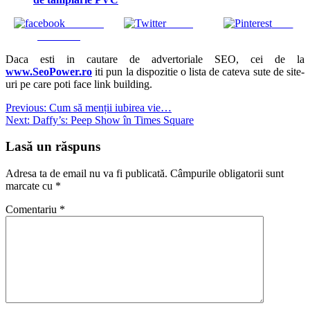
Share on
Tweet
Save
Facebook
Daca esti in cautare de advertoriale SEO, cei de la
www.SeoPower.ro
iti pun la dispozitie o lista de cateva sute de site-
uri pe care poti face link building.
Navigare
Previous:
Cum să menții iubirea vie…
Next:
Daffy’s: Peep Show în Times Square
în
articole
Lasă un răspuns
Adresa ta de email nu va fi publicată.
Câmpurile obligatorii sunt
marcate cu
*
Comentariu
*