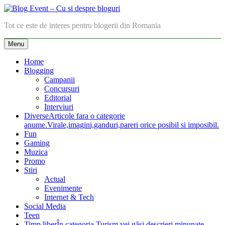
Skip
to
Blog Event – Cu si despre bloguri
Tot ce este de interes pentru blogerii din Romania
content
Menu
Home
Blogging
Campanii
Concursuri
Editorial
Interviuri
Diverse
Articole fara o categorie
anume.Virale,imagini,ganduri,pareri orice posibil si imposibil.
Fun
Gaming
Muzica
Promo
Stiri
Actual
Evenimente
Internet & Tech
Social Media
Teen
Timp liber
În categoria Turism vei găsi descrieri minunate