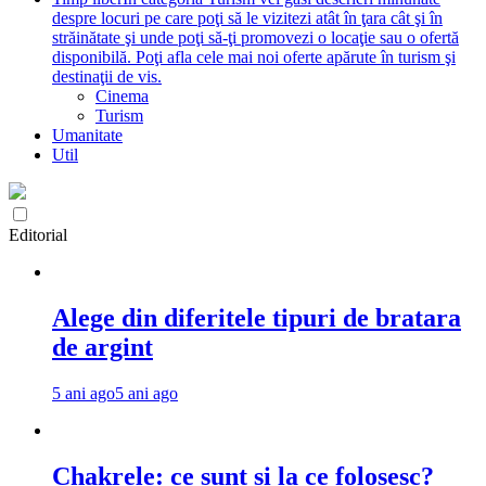
despre locuri pe care poţi să le vizitezi atât în ţara cât şi în
străinătate şi unde poţi să-ţi promovezi o locaţie sau o ofertă
disponibilă. Poţi afla cele mai noi oferte apărute în turism şi
destinaţii de vis.
Cinema
Turism
Umanitate
Util
Editorial
Alege din diferitele tipuri de bratara
de argint
5 ani ago
5 ani ago
Chakrele: ce sunt si la ce folosesc?