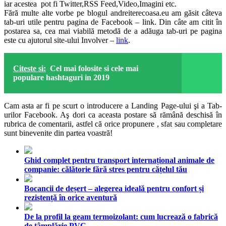
iar acestea pot fi Twitter,RSS Feed,Video,Imagini etc.
Fără multe alte vorbe pe blogul andreiterecoasa.eu am găsit câteva
tab-uri utile pentru pagina de Facebook –
link
. Din câte am citit în
postarea sa, cea mai viabilă metodă de a adăuga tab-uri pe pagina
este cu ajutorul site-ului Involver –
link
.
Citeste si:
Cel mai folosite si cele mai
populare hashtaguri in 2019
Cam asta ar fi pe scurt o introducere a Landing Page-ului şi a Tab-
urilor Facebook. Aş dori ca aceasta postare să rămână deschisă în
rubrica de comentarii, astfel că orice propunere , sfat sau completare
sunt binevenite din partea voastră!
Ghid complet pentru transport internațional animale de
companie: călătorie fără stres pentru cățelul tău
Bocancii de deșert – alegerea ideală pentru confort și
rezistență în orice aventură
De la profil la geam termoizolant: cum lucrează o fabrică
de tâmplărie PVC