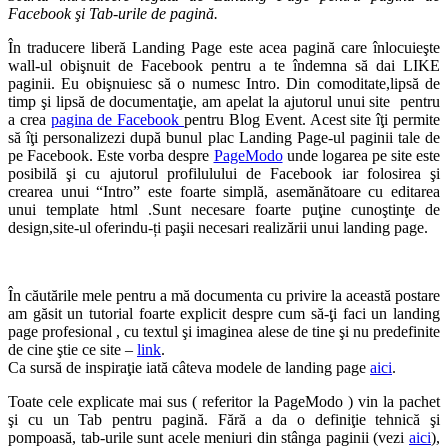
Facebook şi Tab-urile de pagină.
În traducere liberă Landing Page este acea pagină care înlocuieşte
wall-ul obişnuit de Facebook pentru a te îndemna să dai LIKE
paginii. Eu obişnuiesc să o numesc Intro. Din comoditate,lipsă de
timp şi lipsă de documentaţie, am apelat la ajutorul unui site pentru
a crea
pagina de Facebook
pentru Blog Event. Acest site îţi permite
să îţi personalizezi după bunul plac Landing Page-ul paginii tale de
pe Facebook. Este vorba despre
PageModo
unde logarea pe site este
posibilă şi cu ajutorul profilulului de Facebook iar folosirea şi
crearea unui “Intro” este foarte simplă, asemănătoare cu editarea
unui template html .Sunt necesare foarte puţine cunoştinţe de
design,site-ul oferindu-ți paşii necesari realizării unui landing page.
În căutările mele pentru a mă documenta cu privire la această postare
am găsit un tutorial foarte explicit despre cum să-ţi faci un landing
page profesional , cu textul şi imaginea alese de tine şi nu predefinite
de cine ştie ce site –
link
.
Ca sursă de inspiraţie iată câteva modele de landing page
aici
.
Toate cele explicate mai sus ( referitor la PageModo ) vin la pachet
şi cu un Tab pentru pagină. Fără a da o definiţie tehnică şi
pompoasă, tab-urile sunt acele meniuri din stânga paginii (vezi
aici
),