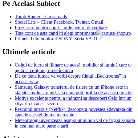
Pe Acelasi Subiect
Tomb Raider – Crossroads
Social Lite – Client Facebook, Twitter, Gmail
Puzzle-uri pentru copii – utile pentru dezvoltare
Tine cont de asta cand iti alegi imprimanta
Primele Ultrabook-uri SONY. Seria VAIO T
Ultimele articole
Colțul de lucru și filmare de acasă: mobilier și lumină care te
ajută la conținut, nu te încurcă
De ce toata lumea va vorbi despre filmul „Backrooms” in
aceasta vara
Samsung Galaxy: transferul de fisiere cu un iPhone este in
sfarsit simplu si rapid; iata cum poti profita de aceasta functie
Motive excelente pentru a indrazni sa descoperi Oslo într-un
city-trip in acest sezon
Pescuitul interzis (Netflix): descopera povestea adevarata din
spatele acestei drame marcante
Meteorologii avertizeaza asupra unui nou val de frig si zapada
in cea mai mare parte a tarii