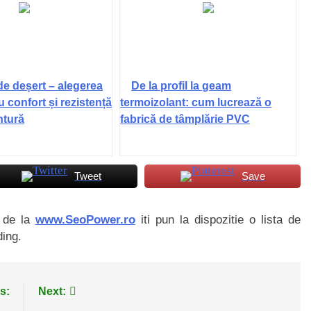
de deșert – alegerea
De la profil la geam
u confort și rezistență
termoizolant: cum lucrează o
ntură
fabrică de tâmplărie PVC
Tweet
Save
i de la
www.SeoPower.ro
iti pun la dispozitie o lista de
ding.
s:
Next: