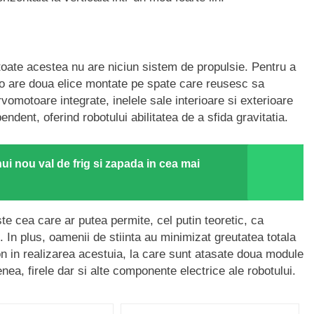
 toate acestea nu are niciun sistem de propulsie. Pentru a
iGo are doua elice montate pe spate care reusesc sa
omotoare integrate, inelele sale interioare si exterioare
ndent, oferind robotului abilitatea de a sfida gravitatia.
ui nou val de frig si zapada in cea mai
e cea care ar putea permite, cel putin teoretic, ca
 In plus, oamenii de stiinta au minimizat greutatea totala
rbon in realizarea acestuia, la care sunt atasate doua module
a, firele dar si alte componente electrice ale robotului.