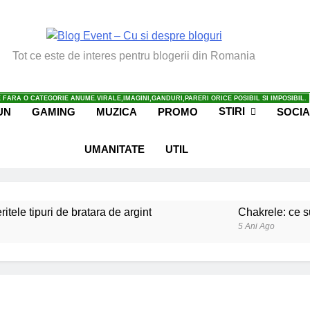
vent – Cu Si Despre Bl
Tot ce este de interes pentru blogerii din Romania
 FARA O CATEGORIE ANUME.VIRALE,IMAGINI,GANDURI,PARERI ORICE POSIBIL SI IMPOSIBIL.
STIRI
UN
GAMING
MUZICA
PROMO
SOCIA
UMANITATE
UTIL
ritele tipuri de bratara de argint
Chakrele: ce su
5 Ani Ago
iale invatate de la copilul meu
Ce spun mailuri
6 Ani Ago
beneficiile contactului cu Pamantul
Este posibi
6 Ani Ago