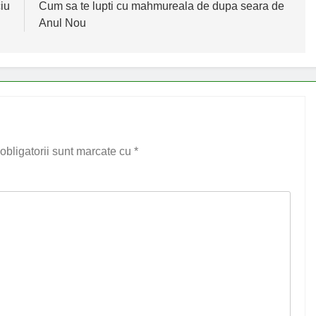
iu
Cum sa te lupti cu mahmureala de dupa seara de
Anul Nou
obligatorii sunt marcate cu
*