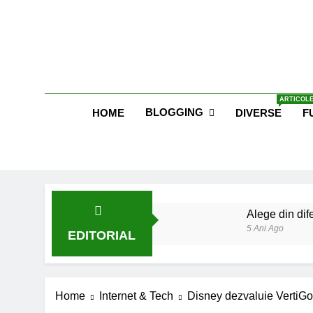
Skip
to
content
Blog E
ARTICOLE
BLOGGING
HOME
DIVERSE
F
Alege din dife
5 Ani Ago
EDITORIAL
Lucruri esent
6 Ani Ago
Earthing sau 
Home
Internet & Tech
Disney dezvaluie VertiGo
6 Ani Ago