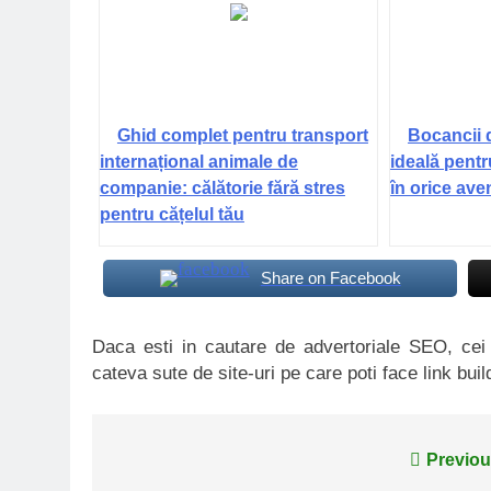
Ghid complet pentru transport
Bocancii 
internațional animale de
ideală pentr
companie: călătorie fără stres
în orice ave
pentru cățelul tău
Share on Facebook
Daca esti in cautare de advertoriale SEO, ce
cateva sute de site-uri pe care poti face link buil
Navigare
Previou