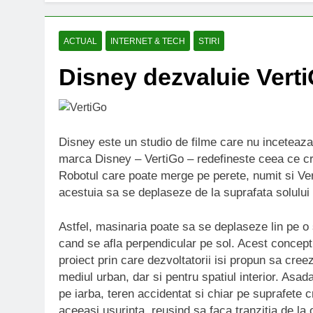
ACTUAL
INTERNET & TECH
STIRI
Disney dezvaluie Vert
Disney este un studio de filme care nu inceteaz
marca Disney – VertiGo – redefineste ceea ce cre
Robotul care poate merge pe perete, numit si Vert
acestuia sa se deplaseze de la suprafata solului p
Astfel, masinaria poate sa se deplaseze lin pe o 
cand se afla perpendicular pe sol. Acest concept
proiect prin care dezvoltatorii isi propun sa creez
mediul urban, dar si pentru spatiul interior. Asa
pe iarba, teren accidentat si chiar pe suprafete 
aceeasi usurinta, reusind sa faca tranzitia de la o