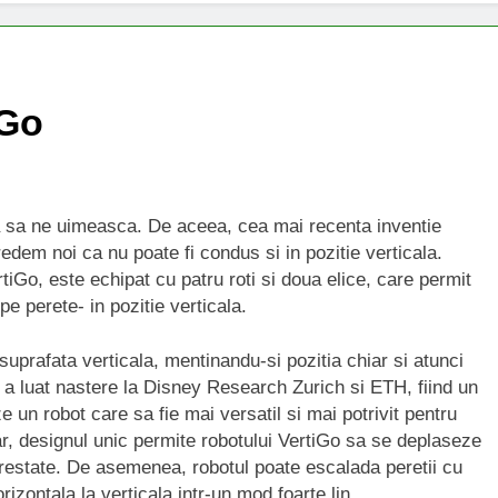
iGo
a sa ne uimeasca. De aceea, cea mai recenta inventie
dem noi ca nu poate fi condus si in pozitie verticala.
iGo, este echipat cu patru roti si doua elice, care permit
e perete- in pozitie verticala.
suprafata verticala, mentinandu-si pozitia chiar si atunci
 a luat nastere la Disney Research Zurich si ETH, fiind un
e un robot care sa fie mai versatil si mai potrivit pentru
dar, designul unic permite robotului VertiGo sa se deplaseze
crestate. De asemenea, robotul poate escalada peretii cu
rizontala la verticala intr-un mod foarte lin.