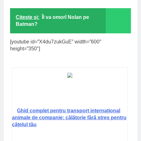
Citeste si:
Îl va omorî Nolan pe
Batman?
[youtube id=”X4du7zukGuE” width=”600″
height=”350″]
Ghid complet pentru transport internațional
animale de companie: călătorie fără stres pentru
cățelul tău