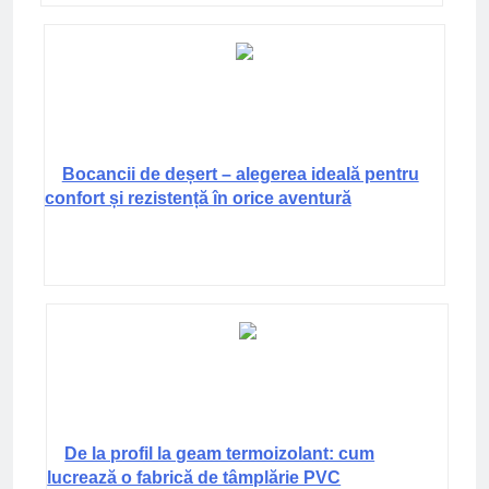
Bocancii de deșert – alegerea ideală pentru
confort și rezistență în orice aventură
De la profil la geam termoizolant: cum
lucrează o fabrică de tâmplărie PVC