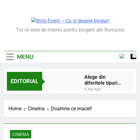
Skip
to
content
Blog Event – Cu Si
Tot ce este de interes pentru blogerii din Romania
Despre Bloguri
MENU
Alege din
EDITORIAL
diferitele tipuri
de bratara de
5 Ani Ago
argint
Chakrele: ce sunt si
la ce folosesc?
Home
Cinema
Doamne ce macel!
5 Ani Ago
Lucruri esentiale
invatate de la copilul
meu
6 Ani Ago
CINEMA