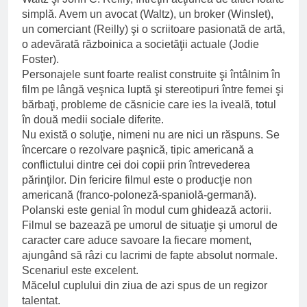
simplă. Avem un avocat (Waltz), un broker (Winslet),
un comerciant (Reilly) şi o scriitoare pasionată de artă,
o adevărată războinica a societăţii actuale (Jodie
Foster).
Personajele sunt foarte realist construite şi întâlnim în
film pe lângă veşnica luptă şi stereotipuri între femei şi
bărbaţi, probleme de căsnicie care ies la iveală, totul
în două medii sociale diferite.
Nu există o soluţie, nimeni nu are nici un răspuns. Se
încercare o rezolvare paşnică, tipic americană a
conflictului dintre cei doi copii prin întrevederea
părinţilor. Din fericire filmul este o producţie non
americană (franco-poloneză-spaniolă-germană).
Polanski este genial în modul cum ghidează actorii.
Filmul se bazează pe umorul de situaţie şi umorul de
caracter care aduce savoare la fiecare moment,
ajungând să râzi cu lacrimi de fapte absolut normale.
Scenariul este excelent.
Măcelul cuplului din ziua de azi spus de un regizor
talentat.