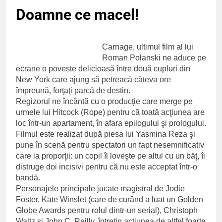
Ce spun mailurile de
Doamne ce macel!
campanie ale lui
Donald Trump
6 Ani Ago
Earthing sau
Carnage, ultimul film al lui
beneficiile contactului
cu Pamantul
Roman Polanski ne aduce pe
6 Ani Ago
ecrane o poveste delicioasă între două cupluri din
Este posibil sa ne
New York care ajung să petreacă câteva ore
iertam?
împreună, forţaţi parcă de destin.
6 Ani Ago
Regizorul ne încântă cu o producţie care merge pe
urmele lui Hitcock (Rope) pentru că toată acţiunea are
loc într-un apartament, în afara epilogului şi prologului.
Filmul este realizat după piesa lui Yasmina Reza şi
pune în scenă pentru spectatori un fapt nesemnificativ
care ia proporţii: un copil îl loveşte pe altul cu un băţ, îi
distruge doi incisivi pentru că nu este acceptat într-o
bandă.
Personajele principale jucate magistral de Jodie
Foster, Kate Winslet (care de curând a luat un Golden
Globe Awards pentru rolul dintr-un serial), Christoph
Waltz şi John C. Reilly, întreţin acţiunea de altfel foarte