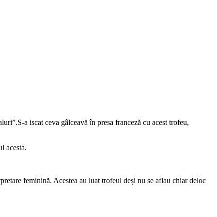
uri”.S-a iscat ceva gâlceavă în presa franceză cu acest trofeu,
ul acesta.
rpretare feminină. Acestea au luat trofeul deși nu se aflau chiar deloc