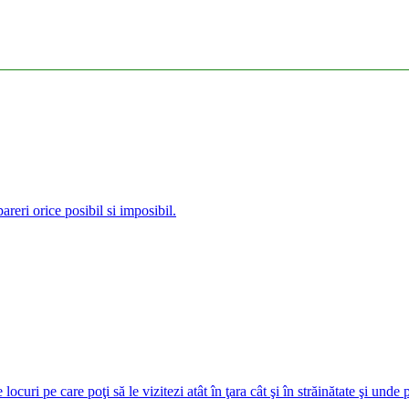
reri orice posibil si imposibil.
curi pe care poţi să le vizitezi atât în ţara cât şi în străinătate şi unde 