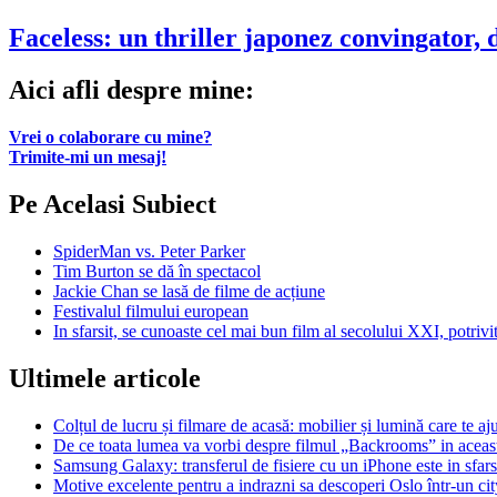
Faceless: un thriller japonez convingator, d
Aici afli despre mine:
Vrei o colaborare cu mine?
Trimite-mi un mesaj!
Pe Acelasi Subiect
SpiderMan vs. Peter Parker
Tim Burton se dă în spectacol
Jackie Chan se lasă de filme de acțiune
Festivalul filmului european
In sfarsit, se cunoaste cel mai bun film al secolului XXI, potriv
Ultimele articole
Colțul de lucru și filmare de acasă: mobilier și lumină care te aju
De ce toata lumea va vorbi despre filmul „Backrooms” in aceas
Samsung Galaxy: transferul de fisiere cu un iPhone este in sfarsi
Motive excelente pentru a indrazni sa descoperi Oslo într-un city