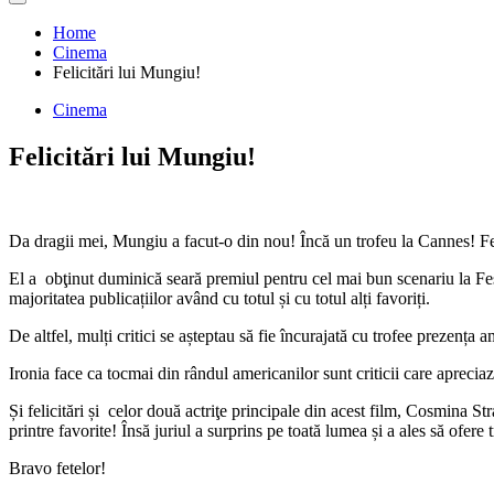
Home
Cinema
Felicitări lui Mungiu!
Cinema
Felicitări lui Mungiu!
Da dragii mei, Mungiu a facut-o din nou! Încă un trofeu la Cannes! Fe
El a obţinut duminică seară premiul pentru cel mai bun scenariu la Fes
majoritatea publicațiilor având cu totul și cu totul alți favoriți.
De altfel, mulți critici se așteptau să fie încurajată cu trofee prezența a
Ironia face ca tocmai din rândul americanilor sunt criticii care aprecia
Și felicitări și celor două actriţe principale din acest film, Cosmina St
printre favorite! Însă juriul a surprins pe toată lumea și a ales să ofere
Bravo fetelor!