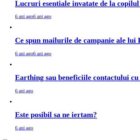
Lucruri esentiale invatate de la copilu
6 ani ago
6 ani ago
Ce spun mailurile de campanie ale lu
6 ani ago
6 ani ago
Earthing sau beneficiile contactului c
6 ani ago
Este posibil sa ne iertam?
6 ani ago