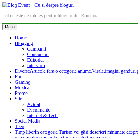
Skip
to
Blog Event – Cu si despre bloguri
Tot ce este de interes pentru blogerii din Romania
content
Menu
Home
Blogging
Campanii
Concursuri
Editorial
Interviuri
Diverse
Articole fara o categorie anume.Virale,imagini,ganduri,pa
Fun
Gaming
Muzica
Promo
Stiri
Actual
Evenimente
Internet & Tech
Social Media
Teen
Timp liber
În categoria Turism vei găsi descrieri minunate despre lo
mai noi oferte apărute în turism şi destinaţii de vis.