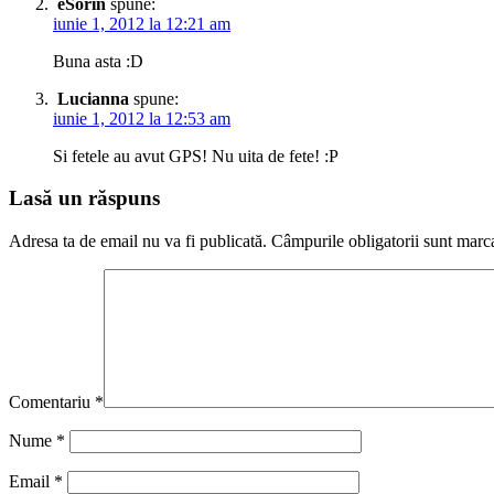
eSorin
spune:
iunie 1, 2012 la 12:21 am
Buna asta :D
Lucianna
spune:
iunie 1, 2012 la 12:53 am
Si fetele au avut GPS! Nu uita de fete! :P
Lasă un răspuns
Adresa ta de email nu va fi publicată.
Câmpurile obligatorii sunt marc
Comentariu
*
Nume
*
Email
*