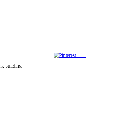
Save
ink building.