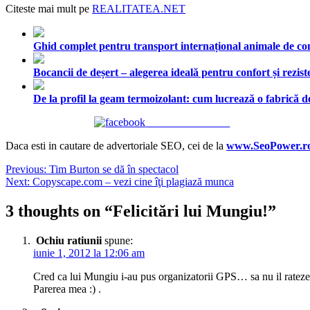
Citeste mai mult pe
REALITATEA.NET
Ghid complet pentru transport internațional animale de comp
Bocancii de deșert – alegerea ideală pentru confort și rezist
De la profil la geam termoizolant: cum lucrează o fabrică
Share on Facebook
Daca esti in cautare de advertoriale SEO, cei de la
www.SeoPower.r
Navigare
Previous:
Tim Burton se dă în spectacol
Next:
Copyscape.com – vezi cine îţi plagiază munca
în
articole
3 thoughts on “
Felicitări lui Mungiu!
”
Ochiu ratiunii
spune:
iunie 1, 2012 la 12:06 am
Cred ca lui Mungiu i-au pus organizatorii GPS… sa nu il rateze
Parerea mea :)
.