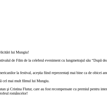
licitări lui Mungiu!
tivalul de Film de la celebrul eveniment cu lungmetrajul său “După deal
mericanilor la festival, aceștia fiind reprezentați mai bine ca de obicei an
ză cel mai mult filmul lui Mungiu.
ratan şi Cristina Flutur, care au fost recompensate cu premiul pentru inte
 trofeul româncelor!