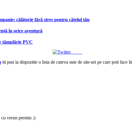
anie: călătorie fără stres pentru cățelul tău
ență în orice aventură
 de tâmplărie PVC
Tweet
o
iti pun la dispozitie o lista de cateva sute de site-uri pe care poti face l
 cu vreun premiu ;)