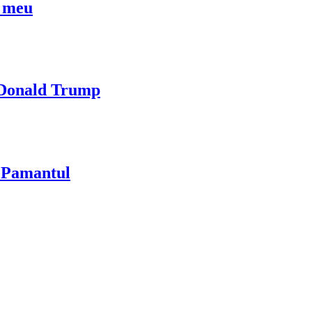
l meu
i Donald Trump
u Pamantul