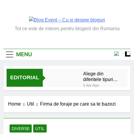
Skip
to
content
Blog Event – Cu Si
Tot ce este de interes pentru blogerii din Romania
Despre Bloguri
MENU
Alege din
EDITORIAL
diferitele tipuri
de bratara de
5 Ani Ago
argint
Chakrele: ce sunt si
la ce folosesc?
Home
Util
Firma de foraje pe care sa te bazezi
5 Ani Ago
Lucruri esentiale
invatate de la copilul
meu
6 Ani Ago
DIVERSE
UTIL