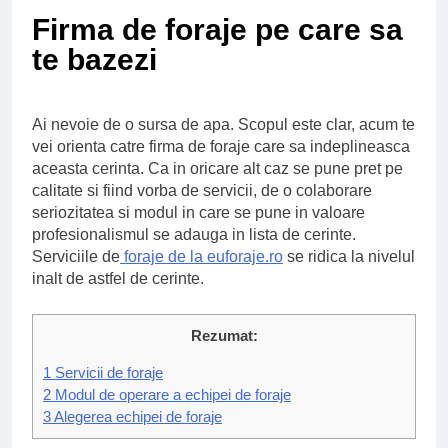
Ce spun mailurile de
Firma de foraje pe care sa
campanie ale lui
Donald Trump
6 Ani Ago
te bazezi
Earthing sau
beneficiile contactului
cu Pamantul
6 Ani Ago
Ai nevoie de o sursa de apa. Scopul este clar, acum te
vei orienta catre firma de foraje care sa indeplineasca
Este posibil sa ne
iertam?
aceasta cerinta. Ca in oricare alt caz se pune pret pe
6 Ani Ago
calitate si fiind vorba de servicii, de o colaborare
seriozitatea si modul in care se pune in valoare
profesionalismul se adauga in lista de cerinte.
Serviciile de
foraje de la euforaje.ro
se ridica la nivelul
inalt de astfel de cerinte.
Rezumat:
1
Servicii de foraje
2
Modul de operare a echipei de foraje
3
Alegerea echipei de foraje