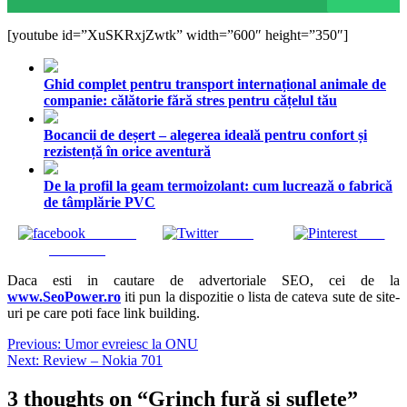
[youtube id=”XuSKRxjZwtk” width=”600″ height=”350″]
Ghid complet pentru transport internațional animale de
companie: călătorie fără stres pentru cățelul tău
Bocancii de deșert – alegerea ideală pentru confort și
rezistență în orice aventură
De la profil la geam termoizolant: cum lucrează o fabrică
de tâmplărie PVC
Share on
Tweet
Save
Facebook
Daca esti in cautare de advertoriale SEO, cei de la
www.SeoPower.ro
iti pun la dispozitie o lista de cateva sute de site-
uri pe care poti face link building.
Navigare
Previous:
Umor evreiesc la ONU
Next:
Review – Nokia 701
în
articole
3 thoughts on “
Grinch fură și suflete
”