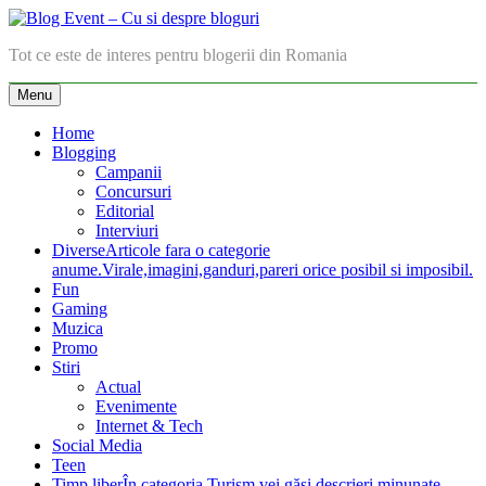
Skip
to
Blog Event – Cu si despre bloguri
Tot ce este de interes pentru blogerii din Romania
content
Menu
Home
Blogging
Campanii
Concursuri
Editorial
Interviuri
Diverse
Articole fara o categorie
anume.Virale,imagini,ganduri,pareri orice posibil si imposibil.
Fun
Gaming
Muzica
Promo
Stiri
Actual
Evenimente
Internet & Tech
Social Media
Teen
Timp liber
În categoria Turism vei găsi descrieri minunate