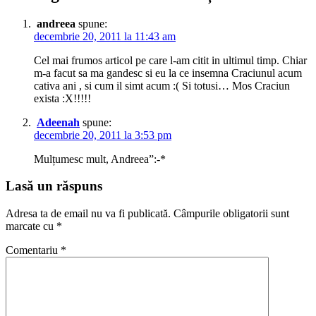
andreea
spune:
decembrie 20, 2011 la 11:43 am
Cel mai frumos articol pe care l-am citit in ultimul timp. Chiar
m-a facut sa ma gandesc si eu la ce insemna Craciunul acum
cativa ani , si cum il simt acum :( Si totusi… Mos Craciun
exista :X!!!!!
Adeenah
spune:
decembrie 20, 2011 la 3:53 pm
Mulțumesc mult, Andreea”:-*
Lasă un răspuns
Adresa ta de email nu va fi publicată.
Câmpurile obligatorii sunt
marcate cu
*
Comentariu
*