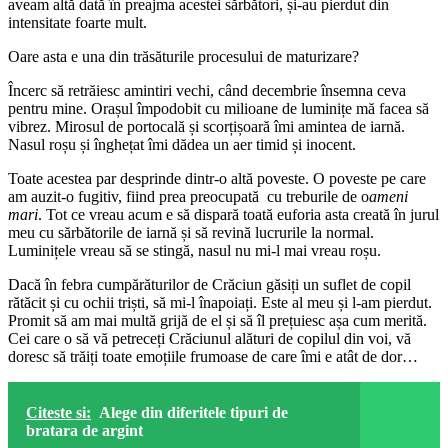
aveam altă dată în preajma acestei sărbători, și-au pierdut din
intensitate foarte mult.
Oare asta e una din trăsăturile procesului de maturizare?
Încerc să retrăiesc amintiri vechi, când decembrie însemna ceva
pentru mine. Orașul împodobit cu milioane de luminițe mă facea să
vibrez. Mirosul de portocală și scorțișoară îmi amintea de iarnă.
Nasul roșu și înghețat îmi dădea un aer timid și inocent.
Toate acestea par desprinde dintr-o altă poveste. O poveste pe care
am auzit-o fugitiv, fiind prea preocupată cu treburile de o
ameni
mari
. Tot ce vreau acum e să dispară toată euforia asta creată în jurul
meu cu sărbătorile de iarnă și să revină lucrurile la normal.
Luminițele vreau să se stingă, nasul nu mi-l mai vreau roșu.
Dacă în febra cumpărăturilor de Crăciun găsiți un suflet de copil
rătăcit și cu ochii triști, să mi-l înapoiați. Este al meu și l-am pierdut.
Promit să am mai multă grijă de el și să îl prețuiesc așa cum merită.
Cei care o să vă petreceți Crăciunul alături de copilul din voi, vă
doresc să trăiți toate emoțiile frumoase de care îmi e atât de dor…
Citeste si:
Alege din diferitele tipuri de
bratara de argint