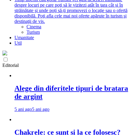
despre locuri pe care poţi să le vizitezi atât în ţara cât şi în
străinătate şi unde poţi să-ţi promovezi o locaţie sau o ofertă
disponibilă. Poţi afla cele mai noi oferte apărute în turism şi
destinaţii de vis.
Cinema
Turism
Umanitate
Util
Editorial
Alege din diferitele tipuri de bratara
de argint
5 ani ago
5 ani ago
Chakrele: ce sunt si la ce folosesc?