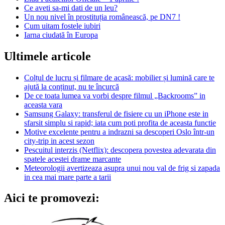
Ce aveti sa-mi dati de un leu?
Un nou nivel în prostituția românească, pe DN7 !
Cum uitam fostele iubiri
Iarna ciudată în Europa
Ultimele articole
Colțul de lucru și filmare de acasă: mobilier și lumină care te
ajută la conținut, nu te încurcă
De ce toata lumea va vorbi despre filmul „Backrooms” in
aceasta vara
Samsung Galaxy: transferul de fisiere cu un iPhone este in
sfarsit simplu si rapid; iata cum poti profita de aceasta functie
Motive excelente pentru a indrazni sa descoperi Oslo într-un
city-trip in acest sezon
Pescuitul interzis (Netflix): descopera povestea adevarata din
spatele acestei drame marcante
Meteorologii avertizeaza asupra unui nou val de frig si zapada
in cea mai mare parte a tarii
Aici te promovezi: