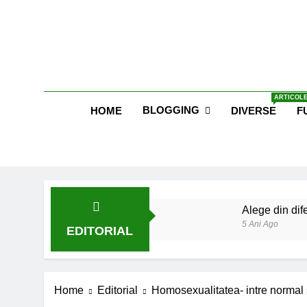
Skip
to
content
Blog E
ARTICOLE
BLOGGING
HOME
DIVERSE
F
Alege din dife
5 Ani Ago
EDITORIAL
Lucruri esent
6 Ani Ago
Earthing sau 
Home
Editorial
Homosexualitatea- intre normal 
6 Ani Ago