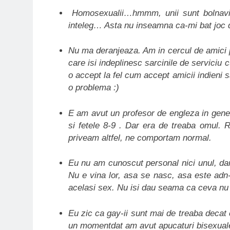
Homosexualii…hmmm, unii sunt bolnavi alt
inteleg… Asta nu inseamna ca-mi bat joc d
Nu ma deranjeaza. Am in cercul de amici p
care isi indeplinesc sarcinile de serviciu 
o accept la fel cum accept amicii indieni 
o problema :)
E am avut un profesor de engleza in genera
si fetele 8-9 . Dar era de treaba omul. 
priveam altfel, ne comportam normal.
Eu nu am cunoscut personal nici unul, da
Nu e vina lor, asa se nasc, asa este adn-
acelasi sex. Nu isi dau seama ca ceva nu 
Eu zic ca gay-ii sunt mai de treaba decat 
un momentdat am avut apucaturi bisexuale