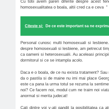
Cu totii avem pareri diferite despre acest fe
homosexualitatea o boala, altii cred ca e ceva ” 
Citeste si:
De ce este important sa ne exprim
Personal cunosc multi homosexuali si lesbiene. 
despre homosexuali si lesbiene, am petrecut timp 
ca oameni si heterosexualii. Au aceleasi principii 
dormitorul si ce se intampla acolo.
Daca e o boala, de ce nu exista tratament? Sau 
da o pastila si de maine nu imi mai place Geor
este ca pana la urma totul se rezuma la sentimen
noi? Ce facem noi, modul cum ne traim noi viata
anormal si merita judecat!
Cati dintre voi v-ati gandit la posibilitatea ca