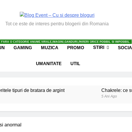
vent – Cu Si Despre Bl
Tot ce este de interes pentru blogerii din Romania
 FARA O CATEGORIE ANUME.VIRALE,IMAGINI,GANDURI,PARERI ORICE POSIBIL SI IMPOSIBIL.
STIRI
UN
GAMING
MUZICA
PROMO
SOCIA
UMANITATE
UTIL
ritele tipuri de bratara de argint
Chakrele: ce su
5 Ani Ago
iale invatate de la copilul meu
Ce spun mailuri
6 Ani Ago
beneficiile contactului cu Pamantul
Este posibi
si anormal
6 Ani Ago