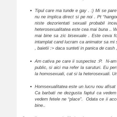
Tipul care ma tunde e gay . :) Mi se pare
nu ne implica direct si pe noi . Pt “hangou
niste dezorientati sexuali probabil i
heterosexualitatea este cea mai buna .. W
mai bine sa zic bisexuale . Este ceva fo
intamplat cand lucram ca animator sa mi 
, baietii :> daca sunteti in panica de cash
Am cativa pe care ii suspectez :P. N-am 
public, si aici ma refer la saruturi. Eu pe
la homosexuali, cat si la heterosexuali. U
Homsexualitatea este un lucru nou afisat s
Ca barbati ne dezgusta faptul ca vedem 
vedem fetele ne “place”. Odata ce ii accep
bine..