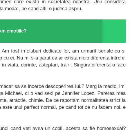
nomen care exista in societatea noastra. Unii considera
la moda”, pe cand altii o judeca aspru.
am emotiile?
Am fost in cluburi dedicate lor, am urmarit seriale cu si
cu ei. Nu mi s-a parut ca ar exista nicio diferenta intre ei
in viata, dorinte, asteptari, trairi. Singura diferenta o face
macar sa se incerce descoperirea lui.? Merg la medic, imi
ge Michael, ci o vad sexi pe Jennifer Lopez. Parerea mea
te, atractie, chimie. De ce raportam normalitatea strict la
 este unul perfect normal, pe cand tot ce nu facem noi, e
 atunci cand veti avea un copil, acesta sa fie homosexual?