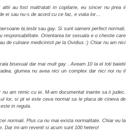
ii au fost maltratati in copilarie, eu sincer nu prea ii
e ei sau nu-s de acord cu ce fac, e viata lor…
ersoane bi,lesbi sau gay. Si sunt oameni perfect normali,
cu responsabilitate. Orientarea lor sexuala e o chestie care
sau de culoare medicinisti pe la Ovidius :) Chiar nu am nici
la bisexual dar mai mult gay . Aveam 10 la el toti baietii
Radea, glumea nu avea nici un complex dar nici noi nu il
r nu am nimic cu ei. M-am documentat inainte sa ii judec.
ul lor, si pt ei este ceva normal sa le placa de cineva de
este in regula
.
cei normali. Plus ca nu mai exista normalitate. Chiar eu la
. Dar mi-am revenit si acum sunt 100 hetero!