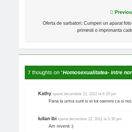
Navigare
Previou
în
Oferta de sarbatori: Cumperi un aparat foto 
primesti o imprimanta cad
articole
7 thoughts on “
Homosexualitatea- intre no
Kathy
spune:
decembrie 12, 2011 la 6:29 pm
Pana la urma sunt si ei tot oameni ca si noi.
Iulian ibi
spune:
decembrie 12, 2011 la 5:30 pm
Am revenit :)