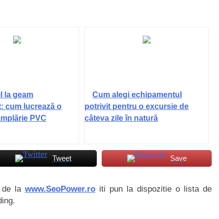
il la geam
Cum alegi echipamentul
t: cum lucrează o
potrivit pentru o excursie de
tâmplărie PVC
câteva zile în natură
Tweet
Save
i de la
www.SeoPower.ro
iti pun la dispozitie o lista de
ding.