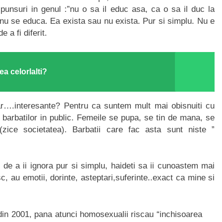
punsuri in genul :”nu o sa il educ asa, ca o sa il duc la
 nu se educa. Ea exista sau nu exista. Pur si simplu. Nu e
 a fi diferit.
ea celorlalti?
r….interesante? Pentru ca suntem mult mai obisnuiti cu
e barbatilor in public. Femeile se pupa, se tin de mana, se
zice societatea). Barbatii care fac asta sunt niste ”
u de a ii ignora pur si simplu, haideti sa ii cunoastem mai
c, au emotii, dorinte, asteptari,suferinte..exact ca mine si
in 2001, pana atunci homosexualii riscau “inchisoarea