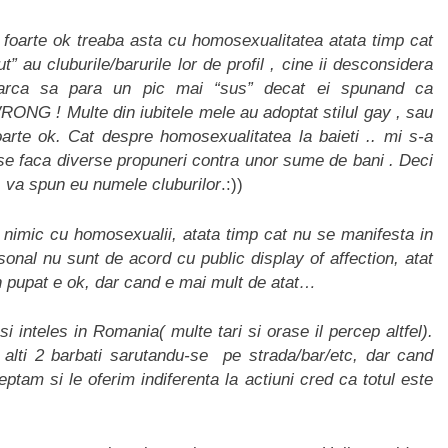
 foarte ok treaba asta cu homosexualitatea atata timp cat
t” au cluburile/barurile lor de profil , cine ii desconsidera
ncearca sa para un pic mai “sus” decat ei spunand ca
RONG ! Multe din iubitele mele au adoptat stilul gay , sau
arte ok. Cat despre homosexualitatea la baieti .. mi s-a
se faca diverse propuneri contra unor sume de bani . Deci
 , va spun eu numele cluburilor
.:))
nimic cu homosexualii, atata timp cat nu se manifesta in
rsonal nu sunt de acord cu public display of affection, atat
n pupat e ok, dar cand e mai mult de atat…
i inteles in Romania( multe tari si orase il percep altfel).
alti 2 barbati sarutandu-se pe strada/bar/etc, dar cand
tam si le oferim indiferenta la actiuni cred ca totul este