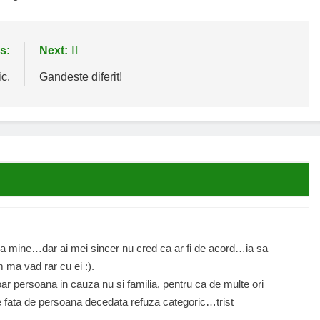
s:
Next:
c.
Gandeste diferit!
pa mine…dar ai mei sincer nu cred ca ar fi de acord…ia sa
ma vad rar cu ei :).
r persoana in cauza nu si familia, pentru ca de multe ori
le fata de persoana decedata refuza categoric…trist