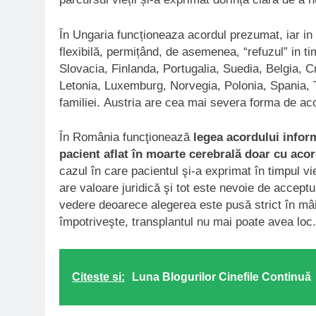
În Ungaria funcționeaza acordul prezumat, iar in 
flexibilă, permițând, de asemenea, “refuzul” in t
Slovacia, Finlanda, Portugalia, Suedia, Belgia, Cr
Letonia, Luxemburg, Norvegia, Polonia, Spania, Tur
familiei. Austria are cea mai severa forma de a
În România funcţionează
legea acordului infor
pacient aflat în moarte cerebrală doar cu acor
cazul în care pacientul şi-a exprimat în timpul 
are valoare juridică şi tot este nevoie de acceptul
vedere deoarece alegerea este pusă strict în mâin
împotriveşte, transplantul nu mai poate avea loc.
Citeste si:
Luna Blogurilor Cinefile Continuă