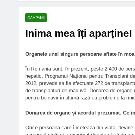
CAMPANII
Inima mea îți aparține!
Organele unei singure persoane aflate în moart
În Romania sunt, în prezent, peste 2.400 de pers
hepatic. Programul Național pentru Transplant de 
2012, prevede sa fie efectuate 272 de transplantur
de transplanturi de măduvă. Donarea de organe re
pentru bolnavii în ultimă fază cu probleme la rini
Donarea de organe și acordul prezumat. Ce 
Orice persoană care încetează din viață, devine 
parcursul vieții și-a exprimat dorința clară de a n