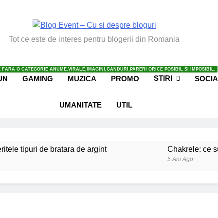
vent – Cu Si Despre Bl
Tot ce este de interes pentru blogerii din Romania
 FARA O CATEGORIE ANUME.VIRALE,IMAGINI,GANDURI,PARERI ORICE POSIBIL SI IMPOSIBIL.
STIRI
UN
GAMING
MUZICA
PROMO
SOCIA
UMANITATE
UTIL
ritele tipuri de bratara de argint
Chakrele: ce su
5 Ani Ago
iale invatate de la copilul meu
Ce spun mailuri
6 Ani Ago
beneficiile contactului cu Pamantul
Este posibi
6 Ani Ago