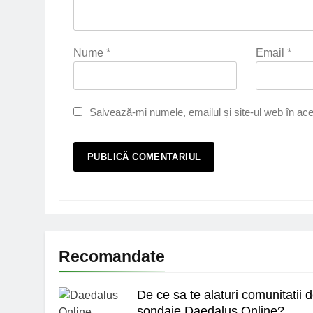
Nume
*
Email
*
Salvează-mi numele, emailul și site-ul web în ace
Recomandate
De ce sa te alaturi comunitatii 
sondaje Daedalus Online?