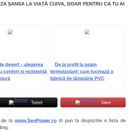
ZA ȘANSA LA VIAȚĂ CUIVA, DOAR PENTRU CA TU AI
de deșert – alegerea
De la profil la geam
u confort și rezistență
termoizolant: cum lucrează o
ntură
fabrică de tâmplărie PVC
Tweet
Save
i de la
www.SeoPower.ro
iti pun la dispozitie o lista de
ding.