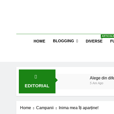
Skip
to
content
Blog E
ARTICOLE
BLOGGING
HOME
DIVERSE
F
Alege din dife
5 Ani Ago
EDITORIAL
Lucruri esent
6 Ani Ago
Earthing sau 
Home
Campanii
Inima mea îți aparține!
6 Ani Ago