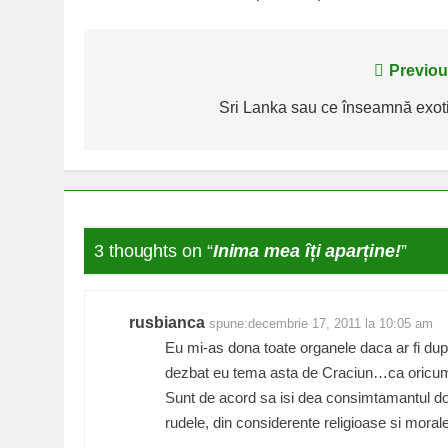
Navigare
Previou
în
Sri Lanka sau ce înseamnă exoti
articole
3 thoughts on “
Inima mea îți aparține!
”
rusbianca
spune:
decembrie 17, 2011 la 10:05 am
Eu mi-as dona toate organele daca ar fi du
dezbat eu tema asta de Craciun…ca oricum 
Sunt de acord sa isi dea consimtamantul doa
rudele, din considerente religioase si mora