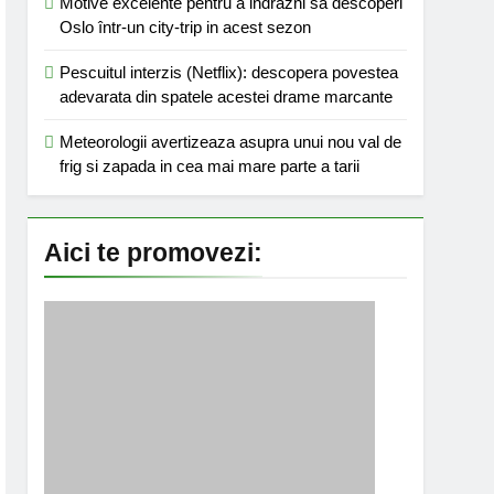
Motive excelente pentru a indrazni sa descoperi
Oslo într-un city-trip in acest sezon
Pescuitul interzis (Netflix): descopera povestea
adevarata din spatele acestei drame marcante
Meteorologii avertizeaza asupra unui nou val de
frig si zapada in cea mai mare parte a tarii
Aici te promovezi: