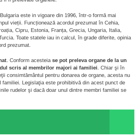
Bulgaria este in vigoare din 1996, într-o formă mai
impul vieții. Funcționează acordul prezumat în Cehia,
oația, Cipru, Estonia, Franța, Grecia, Ungaria, Italia,
cia. Toate statele iau in calcul, în grade diferite, opinia
cord prezumat.
mat
. Conform acesteia
se pot preleva organe de la un
dul scris al membrilor majori ai familiei
. Chiar şi în
vieţii consimtământul pentru donarea de organe, acesta nu
 familiei. Legislaţia este prohibitivă din acest punct de
ile rudelor şi dacă doar unul dintre membri familiei se