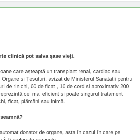
e clinică pot salva șase vieți.
oane care așteaptă un transplant renal, cardiac sau
Organe si Țesuturi, avizat de Ministerul Sanatatii pentru
i de rinichi, 60 de ficat , 16 de cord si aproximativ 200
prezintă cel mai eficient și poate singurul tratament
chi, ficat, plămâni sau inimă.
înseamnă?
automat donator de organe, asta în cazul în care pe
u îi fi prelevate organele.