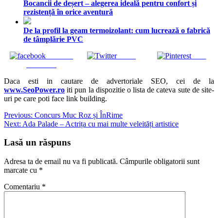
Bocancii de deșert – alegerea ideală pentru confort și
rezistență în orice aventură
De la profil la geam termoizolant: cum lucrează o fabrică
de tâmplărie PVC
Share on
Tweet
Save
Facebook
Daca esti in cautare de advertoriale SEO, cei de la
www.SeoPower.ro
iti pun la dispozitie o lista de cateva sute de site-
uri pe care poti face link building.
Navigare
Previous:
Concurs Muc Roz și ÎnRime
Next:
Ada Palade – Actrița cu mai multe veleități artistice
în
articole
Lasă un răspuns
Adresa ta de email nu va fi publicată.
Câmpurile obligatorii sunt
marcate cu
*
Comentariu
*