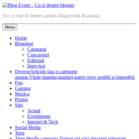
Skip
to
Blog Event – Cu si despre bloguri
Tot ce este de interes pentru blogerii din Romania
content
Menu
Home
Blogging
Campanii
Concursuri
Editorial
Interviuri
Diverse
Articole fara o categorie
anume.Virale,imagini,ganduri,pareri orice posibil si imposibil.
Fun
Gaming
Muzica
Promo
Stiri
Actual
Evenimente
Internet & Tech
Social Media
Teen
Timp liber
În categoria Turism vei găsi descrieri minunate