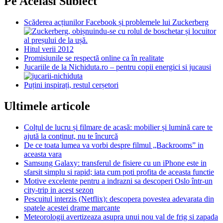
Pe Acelasi Subiect
Scăderea acțiunilor Facebook și problemele lui Zuckerberg
Hitul verii 2012
Promisiunile se respectă online ca în realitate
Jucariile de la Nichiduta.ro – pentru copii energici si jucausi
Puțini inspirați, restul cerșetori
Ultimele articole
Colțul de lucru și filmare de acasă: mobilier și lumină care te
ajută la conținut, nu te încurcă
De ce toata lumea va vorbi despre filmul „Backrooms” in
aceasta vara
Samsung Galaxy: transferul de fisiere cu un iPhone este in
sfarsit simplu si rapid; iata cum poti profita de aceasta functie
Motive excelente pentru a indrazni sa descoperi Oslo într-un
city-trip in acest sezon
Pescuitul interzis (Netflix): descopera povestea adevarata din
spatele acestei drame marcante
Meteorologii avertizeaza asupra unui nou val de frig si zapada