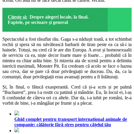
scenă. Ori asta nu se face decât când se caftesc vecinii.
Citeste si:
Despre alegeri locale, la final.
Faptele, pe sectoare și general
Spectacolul a fost răsuflat rău. Gaga s-a nădușit toată, a tot schimbat
rochii și spera să nu năvălească barbarii de tiran peste ea ca să-i ia
hainele. Totuși, nu cred că le are din Europa. A avut și homosexualii
de serviciu cu ea, niște decor foarte mare și foarte… probabil că în
mintea ea chiar arăta bine. Și mizeria aia de scenă pentru a delimita
istericii maximali, Monster Pit. Eu credeam că acolo se face o hazna
sau ceva, dar se pare că doar privilegiații se duceau. Da, da, ca la
comuniști, doar privilegiații erau avansați pentru a fi înlăturați.
Și, în final, o fătucă exasperantă. Cred că și-a scris și pe palmă
“Bucharest”, prea l-a rostit cu patimă și mândrie. Eu, în locul ei, l-aș
fi confundat de câteva ori cu altele. Dar da, i-a iubit pe români, le-a
vorbit de bine, i-a mângâiat pe frunte și a plecat.
Ghid complet pentru transport internațional animale de
companie: călătorie fără stres pentru cățelul tău