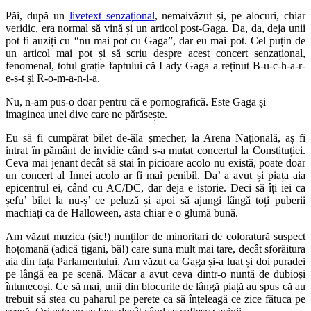
Păi, după un
livetext senzațional
, nemaivăzut și, pe alocuri, chiar
veridic, era normal să vină și un articol post-Gaga. Da, da, deja unii
pot fi auziți cu “nu mai pot cu Gaga”, dar eu mai pot. Cel puțin de
un articol mai pot și să scriu despre acest concert senzațional,
fenomenal, totul grație faptului că Lady Gaga a reținut B-u-c-h-a-r-
e-s-t și R-o-m-a-n-i-a.
Nu, n-am pus-o doar pentru că e pornografică. Este Gaga și
imaginea unei dive care ne părăsește.
Eu să fi cumpărat bilet de-ăla șmecher, la Arena Națională, aș fi
intrat în pământ de invidie când s-a mutat concertul la Constituției.
Ceva mai jenant decât să stai în picioare acolo nu există, poate doar
un concert al Innei acolo ar fi mai penibil. Da’ a avut și piața aia
epicentrul ei, când cu AC/DC, dar deja e istorie. Deci să îți iei ca
șefu’ bilet la nu-ș’ ce peluză și apoi să ajungi lângă toți puberii
machiați ca de Halloween, asta chiar e o glumă bună.
Am văzut muzica (sic!) nunților de minoritari de coloratură suspect
hoțomană (adică țigani, bă!) care suna mult mai tare, decât sforăitura
aia din fața Parlamentului. Am văzut ca Gaga și-a luat și doi puradei
pe lângă ea pe scenă. Măcar a avut ceva dintr-o nuntă de dubioși
întunecoși. Ce să mai, unii din blocurile de lângă piață au spus că au
trebuit să stea cu paharul pe perete ca să înțeleagă ce zice fătuca pe