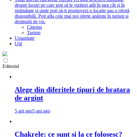
despre locuri pe care poţi să le vizitezi atât în ţara cât şi în
străinătate şi unde poţi să-ţi promovezi o locaţie sau o ofertă
disponibilă. Poţi afla cele mai noi oferte apărute în turism şi
destinaţii de vis.
Cinema
Turism
Umanitate
Util
Editorial
Alege din diferitele tipuri de bratara
de argint
5 ani ago
5 ani ago
Chakrele: ce sunt si la ce folosesc?