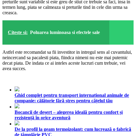
preturile sunt variabile si este greu de stiut ce trebuie sa faci, insa in
termen lung, piata se calmeaza si preturile tind in cele din urma sa
creasca.
Citeste si:
Poluarea luminoasa si efectele sale
Astfel este recomandat sa fii investitor in intregul sens al cuvantului,
neincercand sa pacalesti piata, fiindca nimeni nu este mai puternic
decat piata. De indata ce ai inteles aceste lucruri cum trebuie, vei
avea succes.
Ghid complet pentru transport internațional animale de
companie: călătorie fără stres pentru cățelul tău
Bocancii de deșert – alegerea ideală pentru confort și
rezistență în orice aventură
De la profil la geam termoizolant: cum lucrează o fabrică
de tâmplărie PVC