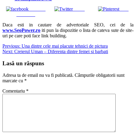
Share on
Tweet
Save
Facebook
Daca esti in cautare de advertoriale SEO, cei de la
www.SeoPower.ro
iti pun la dispozitie o lista de cateva sute de site-
uri pe care poti face link building.
Navigare
Previous:
Una dintre cele mai placute tehnici de pictura
Next:
Creierul Uman – Diferenta dintre femei si barbati
în
articole
Lasă un răspuns
Adresa ta de email nu va fi publicată.
Câmpurile obligatorii sunt
marcate cu
*
Comentariu
*