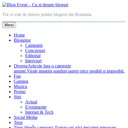
Skip
to
Blog Event – Cu si despre bloguri
Tot ce este de interes pentru blogerii din Romania
content
Menu
Home
Blogging
Campanii
Concursuri
Editorial
Interviuri
Diverse
Articole fara o categorie
anume.Virale,imagini,ganduri,pareri orice posibil si imposibil.
Fun
Gaming
Muzica
Promo
Stiri
Actual
Evenimente
Internet & Tech
Social Media
Teen
Timp liber
În categoria Turism vei găsi descrieri minunate