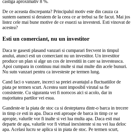
castiga aproximativ 8 %.
De ce aceasta discrepanta? Principalul motiv este din cauza ca
suntem oameni si deraiem de la ceea ce ar trebui sa fie facut. Mai jos
listez cele mai bune motive de ce esuezi sa investesti. Esti vinovat de
acestea?
Esti un comerciant, nu un investitor
Daca te gasesti plasand vanzari si cumparari frecvent in timpul
anului, atunci esti un comerciant nu un investitor. Un investitor
produce un plan si alge un cos de investitii in care sa investeasca.
Apoi cumpara in continuu mai multe si mai multe din acele bunuri.
Nu sutn vanzari pentru ca investeste pe termen lung.
Cand faci o vanzare, incerci sa preiei avantajul a fluctuatiilor de
piata pe termen scurt. Acestea sunt imposibil virutal sa fie
consistente. Cu siguranta vei fi norocos aici si acolo, dar in
majoritatea partilor vei esua.
Gandeste-te la piata de stoc ca si desteptarea dintr-o barca in trecere
in timp ce esti in apa. Daca esti aproape de barca in timp ce se
apropie, valurile vor fi inalte si vei lua multa apa. Daca esti mai
departe de apa, valurile vor fi virtual inexistente si nu vei lua deloc
apa. Acelasi lucru se aplica si in piata de stoc. Pe termen scurt,