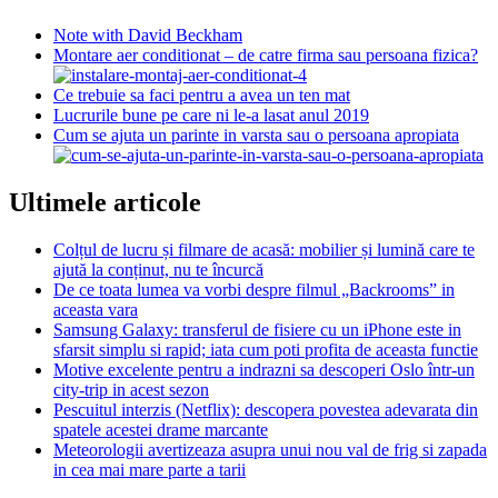
Note with David Beckham
Montare aer conditionat – de catre firma sau persoana fizica?
Ce trebuie sa faci pentru a avea un ten mat
Lucrurile bune pe care ni le-a lasat anul 2019
Cum se ajuta un parinte in varsta sau o persoana apropiata
Ultimele articole
Colțul de lucru și filmare de acasă: mobilier și lumină care te
ajută la conținut, nu te încurcă
De ce toata lumea va vorbi despre filmul „Backrooms” in
aceasta vara
Samsung Galaxy: transferul de fisiere cu un iPhone este in
sfarsit simplu si rapid; iata cum poti profita de aceasta functie
Motive excelente pentru a indrazni sa descoperi Oslo într-un
city-trip in acest sezon
Pescuitul interzis (Netflix): descopera povestea adevarata din
spatele acestei drame marcante
Meteorologii avertizeaza asupra unui nou val de frig si zapada
in cea mai mare parte a tarii