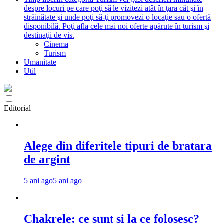
despre locuri pe care poţi să le vizitezi atât în ţara cât şi în
străinătate şi unde poţi să-ţi promovezi o locaţie sau o ofertă
disponibilă. Poţi afla cele mai noi oferte apărute în turism şi
destinaţii de vis.
Cinema
Turism
Umanitate
Util
Editorial
Alege din diferitele tipuri de bratara
de argint
5 ani ago
5 ani ago
Chakrele: ce sunt si la ce folosesc?