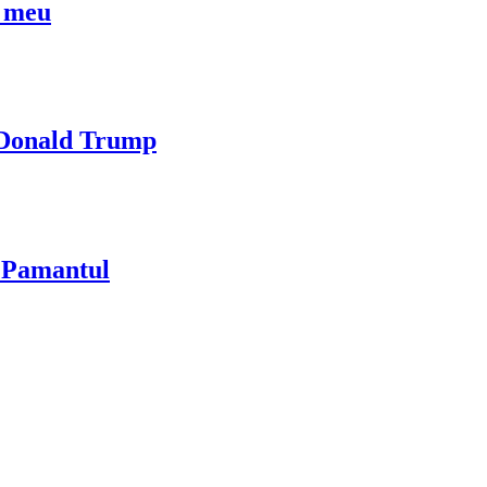
l meu
i Donald Trump
u Pamantul