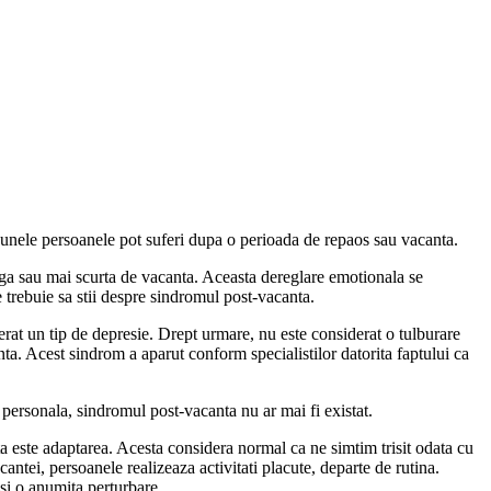
unele persoanele pot suferi dupa o perioada de repaos sau vacanta.
ga sau mai scurta de vacanta. Aceasta dereglare emotionala se
ce trebuie sa stii despre sindromul post-vacanta.
at un tip de depresie. Drept urmare, nu este considerat o tulburare
a. Acest sindrom a aparut conform specialistilor datorita faptului ca
a personala, sindromul post-vacanta nu ar mai fi existat.
 este adaptarea. Acesta considera normal ca ne simtim trisit odata cu
ntei, persoanele realizeaza activitati placute, departe de rutina.
si o anumita perturbare.