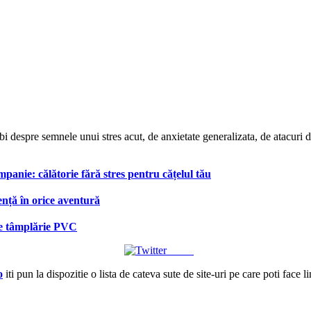
espre semnele unui stres acut, de anxietate generalizata, de atacuri de
anie: călătorie fără stres pentru cățelul tău
ență în orice aventură
 de tâmplărie PVC
Tweet
o
iti pun la dispozitie o lista de cateva sute de site-uri pe care poti face l