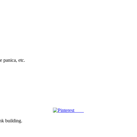
 panica, etc.
Save
ink building.