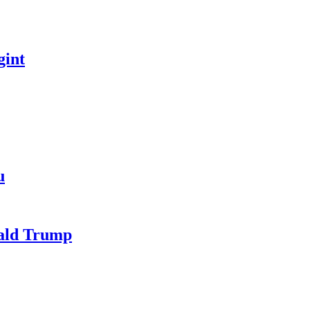
gint
u
nald Trump