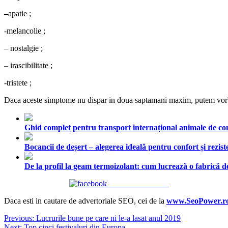
–
apatie ;
-melancolie ;
– nostalgie ;
– irascibilitate ;
-tristete ;
Daca aceste simptome nu dispar in doua saptamani maxim, putem vorbi d
Ghid complet pentru transport internațional animale de comp
Bocancii de deșert – alegerea ideală pentru confort și rezist
De la profil la geam termoizolant: cum lucrează o fabrică
Share on Facebook
Daca esti in cautare de advertoriale SEO, cei de la
www.SeoPower.r
Navigare
Previous:
Lucrurile bune pe care ni le-a lasat anul 2019
Next:
Top cinci festivaluri din Europa