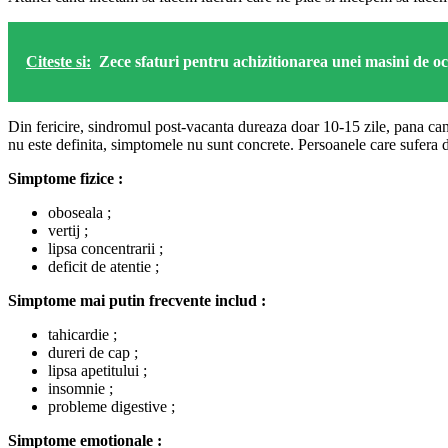
Citeste si:
Zece sfaturi pentru achizitionarea unei masini de oca
Din fericire, sindromul post-vacanta dureaza doar 10-15 zile, pana can
nu este definita, simptomele nu sunt concrete. Persoanele care sufera 
Simptome fizice :
oboseala ;
vertij ;
lipsa concentrarii ;
deficit de atentie ;
Simptome mai putin frecvente includ :
tahicardie ;
dureri de cap ;
lipsa apetitului ;
insomnie ;
probleme digestive ;
Simptome emotionale :