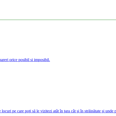
reri orice posibil si imposibil.
curi pe care poţi să le vizitezi atât în ţara cât şi în străinătate şi unde 