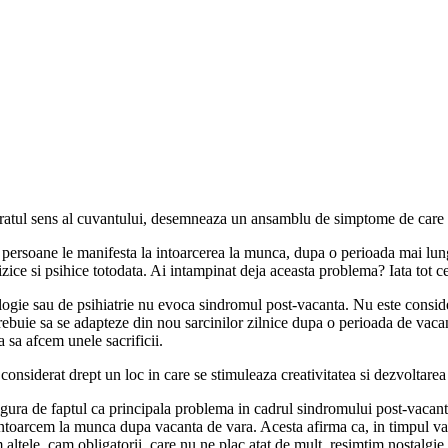
aratul sens al cuvantului, desemneaza un ansamblu de simptome de care 
persoane le manifesta la intoarcerea la munca, dupa o perioada mai lun
 fizice si psihice totodata. Ai intampinat deja aceasta problema? Iata tot 
gie sau de psihiatrie nu evoca sindromul post-vacanta. Nu este consider
ebuie sa se adapteze din nou sarcinilor zilnice dupa o perioada de vacant
a sa afcem unele sacrificii.
 considerat drept un loc in care se stimuleaza creativitatea si dezvoltare
gura de faptul ca principala problema in cadrul sindromului post-vacanta
ntoarcem la munca dupa vacanta de vara. Acesta afirma ca, in timpul vaca
ltele, cam obligatorii, care nu ne plac atat de mult, resimtim nostalgie 