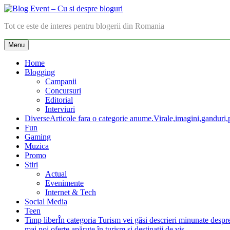
Skip
to
Blog Event – Cu si despre bloguri
Tot ce este de interes pentru blogerii din Romania
content
Menu
Home
Blogging
Campanii
Concursuri
Editorial
Interviuri
Diverse
Articole fara o categorie anume.Virale,imagini,ganduri,pa
Fun
Gaming
Muzica
Promo
Stiri
Actual
Evenimente
Internet & Tech
Social Media
Teen
Timp liber
În categoria Turism vei găsi descrieri minunate despre lo
mai noi oferte apărute în turism şi destinaţii de vis.