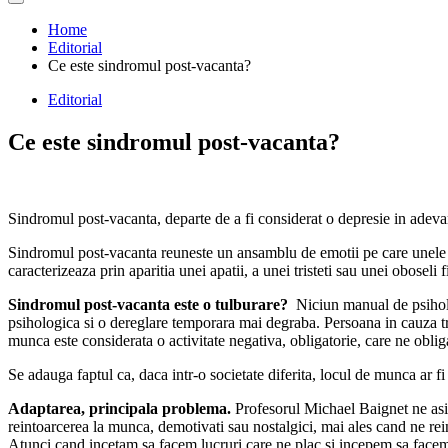
Home
Editorial
Ce este sindromul post-vacanta?
Editorial
Ce este sindromul post-vacanta?
Sindromul post-vacanta, departe de a fi considerat o depresie in adev
Sindromul post-vacanta reuneste un ansamblu de emotii pe care unele 
caracterizeaza prin aparitia unei apatii, a unei tristeti sau unei oboseli
Sindromul post-vacanta este o tulburare?
Niciun manual de psiholo
psihologica si o dereglare temporara mai degraba. Persoana in cauza tr
munca este considerata o activitate negativa, obligatorie, care ne oblig
Se adauga faptul ca, daca intr-o societate diferita, locul de munca ar fi
Adaptarea, principala problema.
Profesorul Michael Baignet ne asi
reintoarcerea la munca, demotivati sau nostalgici, mai ales cand ne rei
Atunci cand incetam sa facem lucruri care ne plac si incepem sa facem a