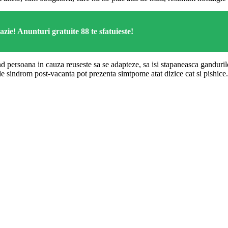
zie! Anunturi gratuite 88 te sfatuieste!
d persoana in cauza reuseste sa se adapteze, sa isi stapaneasca gandurile
de sindrom post-vacanta pot prezenta simtpome atat dizice cat si pishice.