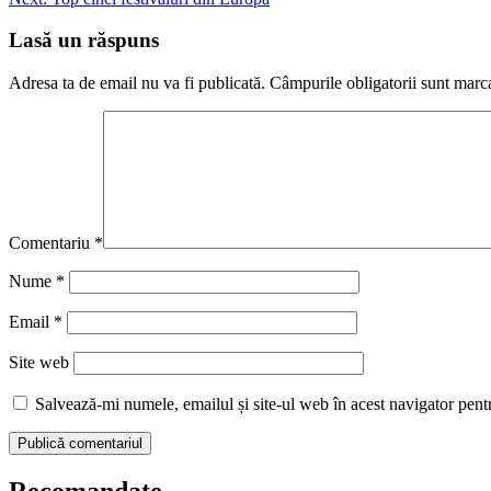
în
articole
Lasă un răspuns
Adresa ta de email nu va fi publicată.
Câmpurile obligatorii sunt marc
Comentariu
*
Nume
*
Email
*
Site web
Salvează-mi numele, emailul și site-ul web în acest navigator pent