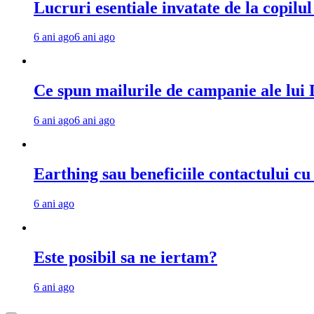
Lucruri esentiale invatate de la copilu
6 ani ago
6 ani ago
Ce spun mailurile de campanie ale lu
6 ani ago
6 ani ago
Earthing sau beneficiile contactului c
6 ani ago
Este posibil sa ne iertam?
6 ani ago