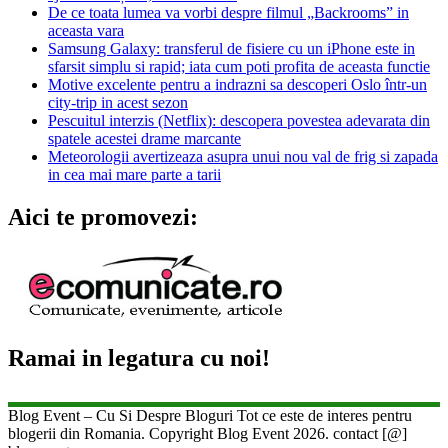
De ce toata lumea va vorbi despre filmul „Backrooms” in
aceasta vara
Samsung Galaxy: transferul de fisiere cu un iPhone este in
sfarsit simplu si rapid; iata cum poti profita de aceasta functie
Motive excelente pentru a indrazni sa descoperi Oslo într-un
city-trip in acest sezon
Pescuitul interzis (Netflix): descopera povestea adevarata din
spatele acestei drame marcante
Meteorologii avertizeaza asupra unui nou val de frig si zapada
in cea mai mare parte a tarii
Aici te promovezi:
Ramai in legatura cu noi!
Blog Event – Cu Si Despre Bloguri Tot ce este de interes pentru
blogerii din Romania. Copyright Blog Event 2026. contact [@]