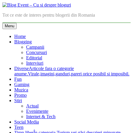
Skip
to
Blog Event – Cu si despre bloguri
Tot ce este de interes pentru blogerii din Romania
content
Menu
Home
Blogging
Campanii
Concursuri
Editorial
Interviuri
Diverse
Articole fara o categorie
anume.Virale,imagini,ganduri,pareri orice posibil si imposibil.
Fun
Gaming
Muzica
Promo
Stiri
Actual
Evenimente
Internet & Tech
Social Media
Teen
Timp liber
În categoria Turism vei găsi descrieri minunate