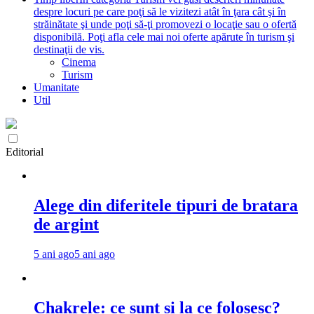
despre locuri pe care poţi să le vizitezi atât în ţara cât şi în
străinătate şi unde poţi să-ţi promovezi o locaţie sau o ofertă
disponibilă. Poţi afla cele mai noi oferte apărute în turism şi
destinaţii de vis.
Cinema
Turism
Umanitate
Util
Editorial
Alege din diferitele tipuri de bratara
de argint
5 ani ago
5 ani ago
Chakrele: ce sunt si la ce folosesc?