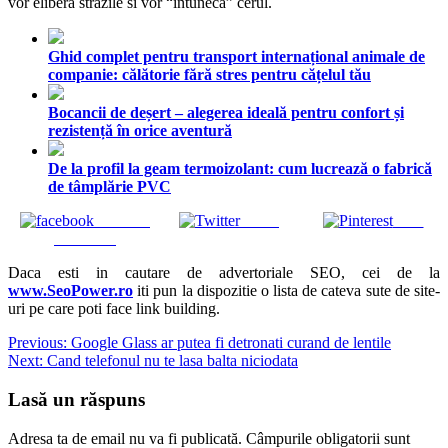
vor elibera strazile si vor “intuneca” cerul.
Ghid complet pentru transport internațional animale de
companie: călătorie fără stres pentru cățelul tău
Bocancii de deșert – alegerea ideală pentru confort și
rezistență în orice aventură
De la profil la geam termoizolant: cum lucrează o fabrică
de tâmplărie PVC
Share on
Tweet
Save
Facebook
Daca esti in cautare de advertoriale SEO, cei de la
www.SeoPower.ro
iti pun la dispozitie o lista de cateva sute de site-
uri pe care poti face link building.
Navigare
Previous:
Google Glass ar putea fi detronati curand de lentile
Next:
Cand telefonul nu te lasa balta niciodata
în
articole
Lasă un răspuns
Adresa ta de email nu va fi publicată.
Câmpurile obligatorii sunt