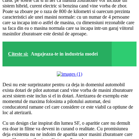
clasic pe sosele cat si in aer ca masina zburatoare vor include un
sistem hibrid, curent electric si benzina cand vine vorba de zbor.
Poate sa zboare pe o raza de 800 de kilometri si oarecum prezinta
caracteristici ale unei masini normale: cu un numar de 4 persoane
care sa incapa intr-o astfel de masina, cu dimensiuni rezonabile care
sa faca din ea o masina normala care sa incapa intr-un garaj viitorul
masinilor zburatoare este destul de aproape.
Citeste si:
Angajeaza-te in industria modei
Desi nu este surprinzator pentru ca deja in domeniul automobil
exista dotari de pilot automat cand vine vorba de masini zburatoare
acest sistem este inclus si el in dotari. Aterizarea de exemplu este
momentul de maxima folosinta a pilotului automat, desi
conducatorul ramane cel care considere ce este viabil ca optiune de
loc al aterizarii.
Cu un design clar inspirat din lumea SF, o aparitie care nu demult
era doar in filme va deveni in curand o realitate. Cu promisiunea
deja existenta nu ne indoim de aparitia unor masini zburatoare care