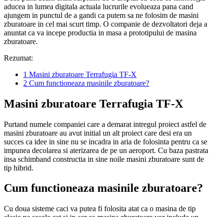
aducea in lumea digitala actuala lucrurile evolueaza pana cand
ajungem in punctul de a gandi ca putem sa ne folosim de masini
zburatoare in cel mai scurt timp. O companie de dezvoltatori deja a
anuntat ca va incepe productia in masa a prototipului de masina
zburatoare.
Rezumat:
1
Masini zburatoare Terrafugia TF-X
2
Cum functioneaza masinile zburatoare?
Masini zburatoare Terrafugia TF-X
Purtand numele companiei care a demarat intregul proiect astfel de
masini zburatoare au avut initial un alt proiect care desi era un
succes ca idee in sine nu se incadra in aria de folosinta pentru ca se
impunea decolarea si aterizarea de pe un aeroport. Cu baza pastrata
insa schimband constructia in sine noile masini zburatoare sunt de
tip hibrid.
Cum functioneaza masinile zburatoare?
Cu doua sisteme caci va putea fi folosita atat ca o masina de tip