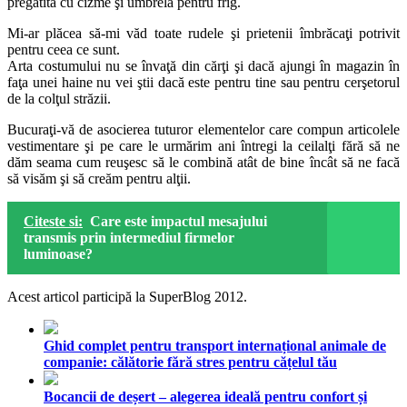
pregătită cu cizme şi umbrelă pentru frig.
Mi-ar plăcea să-mi văd toate rudele şi prietenii îmbrăcaţi potrivit
pentru ceea ce sunt.
Arta costumului nu se învaţă din cărţi şi dacă ajungi în magazin în
faţa unei haine nu vei ştii dacă este pentru tine sau pentru cerşetorul
de la colţul străzii.
Bucuraţi-vă de asocierea tuturor elementelor care compun articolele
vestimentare şi pe care le urmărim ani întregi la ceilalţi fără să ne
dăm seama cum reuşesc să le combină atât de bine încât să ne facă
să visăm şi să creăm pentru alţii.
Citeste si:
Care este impactul mesajului
transmis prin intermediul firmelor
luminoase?
Acest articol participă la SuperBlog 2012.
Ghid complet pentru transport internațional animale de
companie: călătorie fără stres pentru cățelul tău
Bocancii de deșert – alegerea ideală pentru confort și