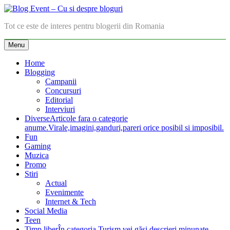
Skip
to
Blog Event – Cu si despre bloguri
Tot ce este de interes pentru blogerii din Romania
content
Menu
Home
Blogging
Campanii
Concursuri
Editorial
Interviuri
Diverse
Articole fara o categorie
anume.Virale,imagini,ganduri,pareri orice posibil si imposibil.
Fun
Gaming
Muzica
Promo
Stiri
Actual
Evenimente
Internet & Tech
Social Media
Teen
Timp liber
În categoria Turism vei găsi descrieri minunate