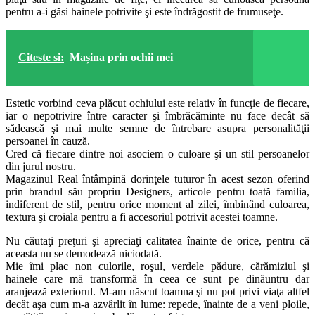
pentru a-i găsi hainele potrivite şi este îndrăgostit de frumuseţe.
Citeste si:
Mașina prin ochii mei
Estetic vorbind ceva plăcut ochiului este relativ în funcţie de fiecare,
iar o nepotrivire între caracter şi îmbrăcăminte nu face decât să
sădească şi mai multe semne de întrebare asupra personalităţii
persoanei în cauză.
Cred că fiecare dintre noi asociem o culoare şi un stil persoanelor
din jurul nostru.
Magazinul
Real
întâmpină dorinţele tuturor în acest sezon oferind
prin brandul său propriu Designers, articole pentru toată familia,
indiferent de stil, pentru orice moment al zilei, îmbinând culoarea,
textura şi croiala pentru a fi accesoriul potrivit acestei toamne.
Nu căutaţi preţuri şi apreciaţi calitatea înainte de orice, pentru că
aceasta nu se demodează niciodată.
Mie îmi plac non culorile, roşul, verdele pădure, cărămiziul şi
hainele care mă transformă în ceea ce sunt pe dinăuntru dar
aranjează exteriorul. M-am născut toamna şi nu pot privi viaţa altfel
decât aşa cum m-a azvârlit în lume: repede, înainte de a veni ploile,