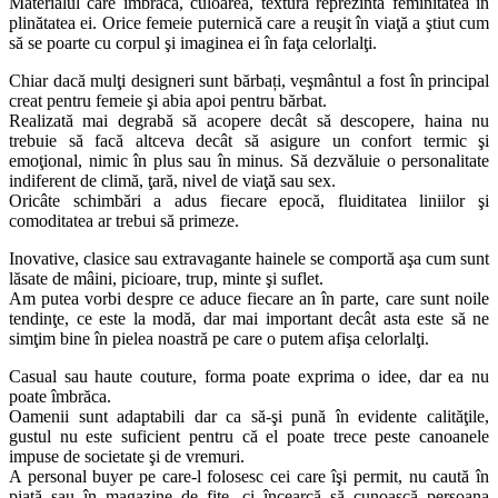
Materialul care îmbracă, culoarea, textura reprezintă feminitatea în
plinătatea ei. Orice femeie puternică care a reuşit în viaţă a ştiut cum
să se poarte cu corpul şi imaginea ei în faţa celorlalţi.
Chiar dacă mulţi designeri sunt bărbați, veşmântul a fost în principal
creat pentru femeie şi abia apoi pentru bărbat.
Realizată mai degrabă să acopere decât să descopere, haina nu
trebuie să facă altceva decât să asigure un confort termic şi
emoţional, nimic în plus sau în minus. Să dezvăluie o personalitate
indiferent de climă, ţară, nivel de viaţă sau sex.
Oricâte schimbări a adus fiecare epocă, fluiditatea liniilor şi
comoditatea ar trebui să primeze.
Inovative, clasice sau extravagante hainele se comportă aşa cum sunt
lăsate de mâini, picioare, trup, minte şi suflet.
Am putea vorbi despre ce aduce fiecare an în parte, care sunt noile
tendinţe, ce este la modă, dar mai important decât asta este să ne
simţim bine în pielea noastră pe care o putem afişa celorlalţi.
Casual sau haute couture, forma poate exprima o idee, dar ea nu
poate îmbrăca.
Oamenii sunt adaptabili dar ca să-şi pună în evidente calităţile,
gustul nu este suficient pentru că el poate trece peste canoanele
impuse de societate şi de vremuri.
A personal buyer pe care-l folosesc cei care îşi permit, nu caută în
piaţă sau în magazine de fiţe, ci încearcă să cunoască persoana