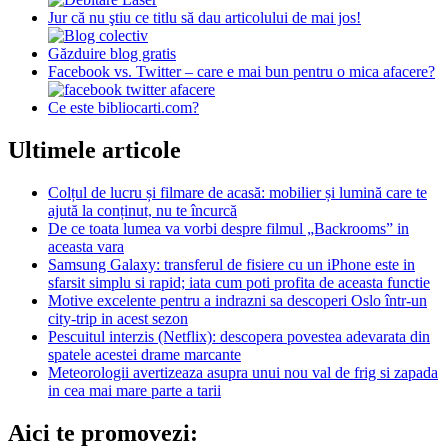
Jur că nu ştiu ce titlu să dau articolului de mai jos!
Găzduire blog gratis
Facebook vs. Twitter – care e mai bun pentru o mica afacere?
Ce este bibliocarti.com?
Ultimele articole
Colțul de lucru și filmare de acasă: mobilier și lumină care te
ajută la conținut, nu te încurcă
De ce toata lumea va vorbi despre filmul „Backrooms” in
aceasta vara
Samsung Galaxy: transferul de fisiere cu un iPhone este in
sfarsit simplu si rapid; iata cum poti profita de aceasta functie
Motive excelente pentru a indrazni sa descoperi Oslo într-un
city-trip in acest sezon
Pescuitul interzis (Netflix): descopera povestea adevarata din
spatele acestei drame marcante
Meteorologii avertizeaza asupra unui nou val de frig si zapada
in cea mai mare parte a tarii
Aici te promovezi: