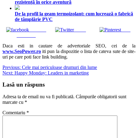
rezistență în orice aventură
De la profil la geam termoizolant: cum lucrează o fabrică
de tâmplărie PVC
Share on
Tweet
Save
Facebook
Daca esti in cautare de advertoriale SEO, cei de la
www.SeoPower.ro
iti pun la dispozitie o lista de cateva sute de site-
uri pe care poti face link building.
Navigare
Previous:
Cele mai periculoase drumuri din lume
Next:
Happy Monday: Leaders in marketing
în
articole
Lasă un răspuns
Adresa ta de email nu va fi publicată.
Câmpurile obligatorii sunt
marcate cu
*
Comentariu
*