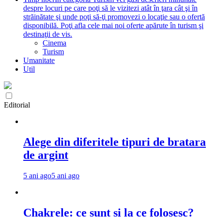
despre locuri pe care poţi să le vizitezi atât în ţara cât şi în
străinătate şi unde poţi să-ţi promovezi o locaţie sau o ofertă
disponibilă. Poţi afla cele mai noi oferte apărute în turism şi
destinaţii de vis.
Cinema
Turism
Umanitate
Util
Editorial
Alege din diferitele tipuri de bratara
de argint
5 ani ago
5 ani ago
Chakrele: ce sunt si la ce folosesc?