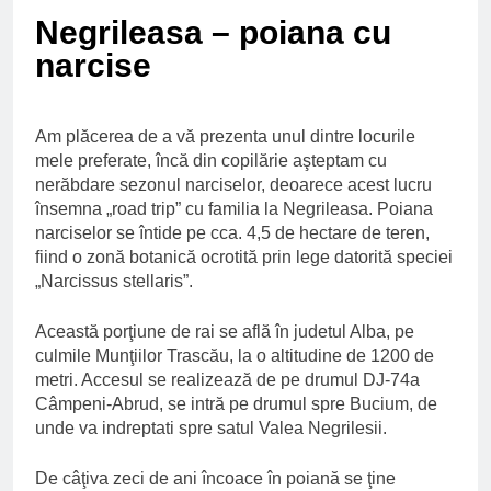
Ce spun mailurile de
Negrileasa – poiana cu
campanie ale lui
Donald Trump
6 Ani Ago
narcise
Earthing sau
beneficiile contactului
cu Pamantul
6 Ani Ago
Am plăcerea de a vă prezenta unul dintre locurile
mele preferate, încă din copilărie aşteptam cu
Este posibil sa ne
iertam?
nerăbdare sezonul narciselor, deoarece acest lucru
6 Ani Ago
însemna „road trip” cu familia la Negrileasa. Poiana
narciselor se întide pe cca. 4,5 de hectare de teren,
fiind o zonă botanică ocrotită prin lege datorită speciei
„Narcissus stellaris”.
Această porţiune de rai se află în judetul Alba, pe
culmile Munţiilor Trascău, la o altitudine de 1200 de
metri. Accesul se realizează de pe drumul DJ-74a
Câmpeni-Abrud, se intră pe drumul spre Bucium, de
unde va indreptati spre satul Valea Negrilesii.
De câţiva zeci de ani încoace în poiană se ţine