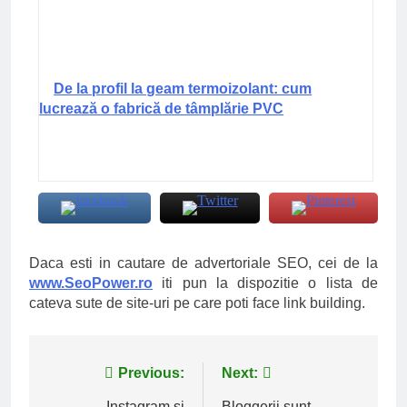
De la profil la geam termoizolant: cum
lucrează o fabrică de tâmplărie PVC
Daca esti in cautare de advertoriale SEO, cei de la
www.SeoPower.ro
iti pun la dispozitie o lista de
cateva sute de site-uri pe care poti face link building.
Navigare
Previous:
Next:
Instagram și
Bloggerii sunt