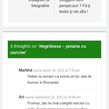
în
fotografiile
perspicace ? Fă-ţi
articole
testul şi vei afla !
3 thoughts on “
Negrileasa – poiana cu
narcise
”
Martina
spune:
aprilie 16, 2012 la 7:32 pm
Habar nu aveam ca exista un loc atat de
frumos in Romania!
Ari
spune:
septembrie 15, 2012 la 10:08 am
Frumos, dar nu mai culegeti narcise cu