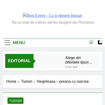
Skip
to
content
Blog Event – Cu Si
Tot ce este de interes pentru blogerii din Romania
Despre Bloguri
MENU
Alege din
EDITORIAL
diferitele tipuri
de bratara de
5 Ani Ago
argint
Chakrele: ce sunt si
la ce folosesc?
Home
Turism
Negrileasa – poiana cu narcise
5 Ani Ago
Lucruri esentiale
invatate de la copilul
meu
6 Ani Ago
TURISM