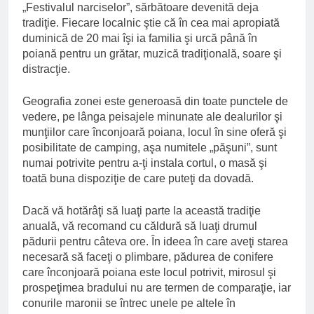
„Festivalul narciselor”, sărbătoare devenită deja
tradiţie. Fiecare localnic ştie că în cea mai apropiată
duminică de 20 mai îşi ia familia şi urcă până în
poiană pentru un grătar, muzică tradiţională, soare şi
distracţie.
Geografia zonei este generoasă din toate punctele de
vedere, pe lânga peisajele minunate ale dealurilor şi
munţiilor care înconjoară poiana, locul în sine oferă şi
posibilitate de camping, aşa numitele „păşuni”, sunt
numai potrivite pentru a-ţi instala cortul, o masă şi
toată buna dispoziţie de care puteţi da dovadă.
Dacă vă hotărâţi să luaţi parte la această tradiţie
anuală, vă recomand cu căldură să luaţi drumul
pădurii pentru câteva ore. În ideea în care aveţi starea
necesară să faceţi o plimbare, pădurea de conifere
care înconjoară poiana este locul potrivit, mirosul şi
prospeţimea bradului nu are termen de comparaţie, iar
conurile maronii se întrec unele pe altele în