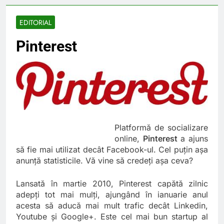
Lucruri esentiale
invatate de la copilul
meu
6 Ani Ago
EDITORIAL
Ce spun mailurile de
Pinterest
campanie ale lui
Donald Trump
6 Ani Ago
Earthing sau
beneficiile contactului
cu Pamantul
6 Ani Ago
Este posibil sa ne
iertam?
6 Ani Ago
Platformă de socializare
online,
Pinterest
a ajuns
să fie mai utilizat decât Facebook-ul. Cel puţin aşa
anunţă statisticile. Vă vine să credeţi aşa ceva?
Lansată în martie 2010, Pinterest capătă zilnic
adepţi tot mai mulţi, ajungând în ianuarie anul
acesta să aducă mai mult trafic decât Linkedin,
Youtube şi Google+. Este cel mai bun startup al