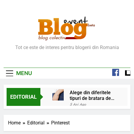
Skip
to
content
Blog Event – Cu Si
Tot ce este de interes pentru blogerii din Romania
Despre Bloguri
MENU
Alege din diferitele
EDITORIAL
tipuri de bratara de
argint
5 Ani Ago
Chakrele: ce sunt si
la ce folosesc?
Home
Editorial
Pinterest
5 Ani Ago