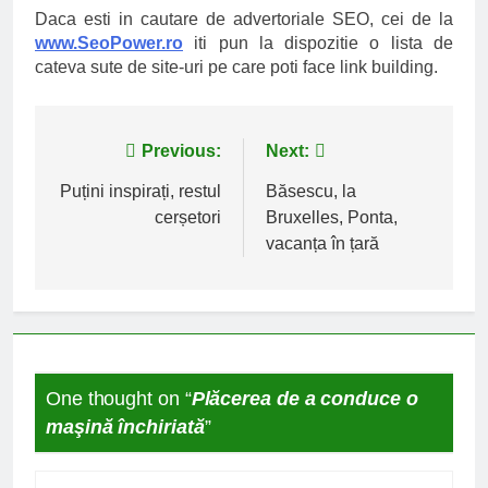
Daca esti in cautare de advertoriale SEO, cei de la
www.SeoPower.ro
iti pun la dispozitie o lista de
cateva sute de site-uri pe care poti face link building.
Navigare
Previous:
Next:
în
Puțini inspirați, restul
Băsescu, la
cerșetori
Bruxelles, Ponta,
articole
vacanța în țară
One thought on “
Plăcerea de a conduce o
maşină închiriată
”