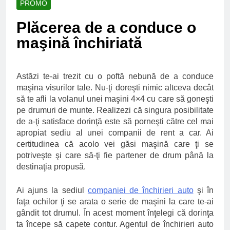
PROMO
Ce spun mailurile de
campanie ale lui
Plăcerea de a conduce o
Donald Trump
6 Ani Ago
maşină închiriată
Earthing sau
beneficiile contactului
cu Pamantul
6 Ani Ago
Este posibil sa ne
Astăzi te-ai trezit cu o poftă nebună de a conduce
iertam?
maşina visurilor tale. Nu-ţi doreşti nimic altceva decât
6 Ani Ago
să te afli la volanul unei maşini 4×4 cu care să goneşti
pe drumuri de munte. Realizezi că singura posibilitate
de a-ţi satisface dorinţă este să porneşti către cel mai
apropiat sediu al unei companii de rent a car. Ai
certitudinea că acolo vei găsi maşină care ţi se
potriveşte şi care să-ţi fie partener de drum până la
destinaţia propusă.
Ai ajuns la sediul
companiei de închirieri auto
şi în
faţa ochilor ţi se arata o serie de maşini la care te-ai
gândit tot drumul. În acest moment înţelegi că dorinţa
ta începe să capete contur. Agentul de închirieri auto