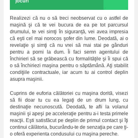
jocuri
Realizezi că nu o să treci neobservat cu o astfel de
maşină şi că te vei bucura de ea pe tot parcursul
drumului, te vei simţi în siguranţă, vei avea impresia
că eşti cel mai norocos şofer din lume. Deodată, ai o
revelaţie şi simţi că nu vrei să mai stai pe gânduri
pentru a porni la dum. Îi faci semn agentului de
închirieri să se grăbească cu formalităţile şi îi spui că
o să închiriezi maşina pentru o săptămână. Aţi stabilit
condiţiile contractuale, iar acum tu ai control deplin
asupra maşinii.
Cuprins de euforia călătoriei cu maşina dorită, visezi
să fii doar tu cu ea legaţi de un drum lung, cu
destinaţie necunoscută. Deodată, te afli la volanul
maşinii şi apeşi pe acceleraţie pentru a-i testa primele
reacţii. Eşti satisfăcut pe deplin de primul contact şi îţi
continui călătoria, bucurându-te de senzaţia pe care ţi-
o oferă experienta condusului cu maşina pereche.