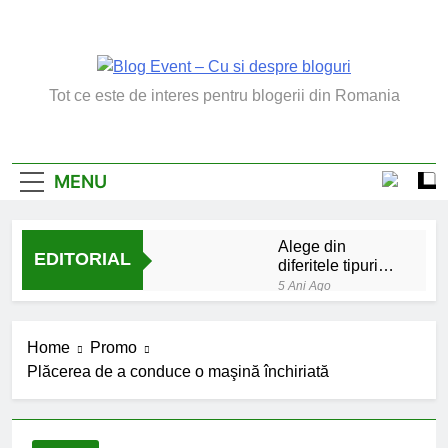
Skip
to
content
Blog Event – Cu Si
Tot ce este de interes pentru blogerii din Romania
Despre Bloguri
MENU
Alege din
EDITORIAL
diferitele tipuri
de bratara de
5 Ani Ago
argint
Chakrele: ce sunt si
la ce folosesc?
Home
Promo
5 Ani Ago
Plăcerea de a conduce o maşină închiriată
Lucruri esentiale
invatate de la copilul
meu
6 Ani Ago