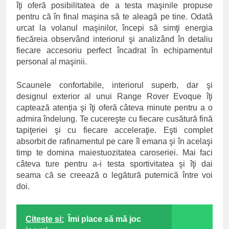
îţi oferă posibilitatea de a testa maşinile propuse
pentru că în final maşina să te aleagă pe tine. Odată
urcat la volanul maşinilor, începi să simţi energia
fiecăreia observând interiorul şi analizând în detaliu
fiecare accesoriu perfect încadrat în echipamentul
personal al maşinii.
Scaunele confortabile, interiorul superb, dar şi
designul exterior al unui Range Rover Evoque îţi
captează atenţia şi îţi oferă câteva minute pentru a o
admira îndelung. Te cucereşte cu fiecare cusătură fină
tapiţeriei şi cu fiecare acceleraţie. Eşti complet
absorbit de rafinamentul pe care îl emana şi în acelaşi
timp te domina maiestuozitatea caroseriei. Mai faci
câteva ture pentru a-i testa sportivitatea şi îţi dai
seama că se creează o legătură puternică între voi
doi.
Citeste si:
Îmi place să mă joc