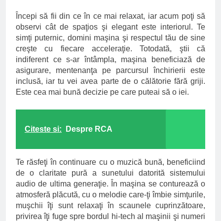
Începi să fii din ce în ce mai relaxat, iar acum poţi să
observi cât de spaţios şi elegant este interiorul. Te
simţi puternic, domini maşina şi respectul tău de sine
creşte cu fiecare acceleraţie. Totodată, ştii că
indiferent ce s-ar întâmpla, maşina beneficiază de
asigurare, mentenanţa pe parcursul închirierii este
inclusă, iar tu vei avea parte de o călătorie fără griji.
Este cea mai bună decizie pe care puteai să o iei.
Citeste si:
Despre RCA
Te răsfeţi în continuare cu o muzică bună, beneficiind
de o claritate pură a sunetului datorită sistemului
audio de ultima generaţie. În maşina se conturează o
atmosferă plăcută, cu o melodie care-ţi îmbie simţurile,
muşchii îţi sunt relaxaţi în scaunele cuprinzătoare,
privirea îţi fuge spre bordul hi-tech al maşinii şi numeri