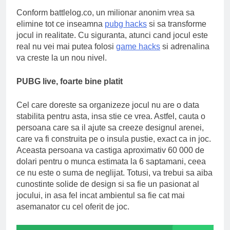
Conform battlelog.co, un milionar anonim vrea sa
elimine tot ce inseamna
pubg hacks
si sa transforme
jocul in realitate. Cu siguranta, atunci cand jocul este
real nu vei mai putea folosi
game hacks
si adrenalina
va creste la un nou nivel.
PUBG live, foarte bine platit
Cel care doreste sa organizeze jocul nu are o data
stabilita pentru asta, insa stie ce vrea. Astfel, cauta o
persoana care sa il ajute sa creeze designul arenei,
care va fi construita pe o insula pustie, exact ca in joc.
Aceasta persoana va castiga aproximativ 60 000 de
dolari pentru o munca estimata la 6 saptamani, ceea
ce nu este o suma de neglijat. Totusi, va trebui sa aiba
cunostinte solide de design si sa fie un pasionat al
jocului, in asa fel incat ambientul sa fie cat mai
asemanator cu cel oferit de joc.