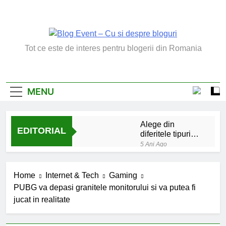
Skip
to
content
Blog Event – Cu Si
Tot ce este de interes pentru blogerii din Romania
Despre Bloguri
MENU
Alege din
EDITORIAL
diferitele tipuri
de bratara de
5 Ani Ago
argint
Chakrele: ce sunt si
la ce folosesc?
Home
Internet & Tech
Gaming
5 Ani Ago
PUBG va depasi granitele monitorului si va putea fi
Lucruri esentiale
jucat in realitate
invatate de la copilul
meu
6 Ani Ago