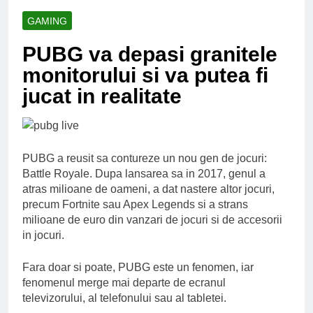
Ce spun mailurile de
campanie ale lui
GAMING
Donald Trump
6 Ani Ago
PUBG va depasi granitele
Earthing sau
beneficiile contactului
monitorului si va putea fi
cu Pamantul
6 Ani Ago
jucat in realitate
Este posibil sa ne
iertam?
6 Ani Ago
PUBG a reusit sa contureze un nou gen de jocuri:
Battle Royale. Dupa lansarea sa in 2017, genul a
atras milioane de oameni, a dat nastere altor jocuri,
precum Fortnite sau Apex Legends si a strans
milioane de euro din vanzari de jocuri si de accesorii
in jocuri.
Fara doar si poate, PUBG este un fenomen, iar
fenomenul merge mai departe de ecranul
televizorului, al telefonului sau al tabletei.