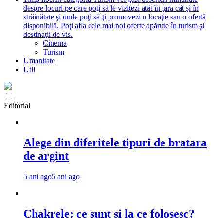
despre locuri pe care poţi să le vizitezi atât în ţara cât şi în
străinătate şi unde poţi să-ţi promovezi o locaţie sau o ofertă
disponibilă. Poţi afla cele mai noi oferte apărute în turism şi
destinaţii de vis.
Cinema
Turism
Umanitate
Util
Editorial
Alege din diferitele tipuri de bratara
de argint
5 ani ago
5 ani ago
Chakrele: ce sunt si la ce folosesc?