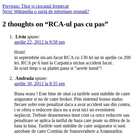
Navigare
Previous:
Thor și ciocanul fermecat
Next:
Wikipedia o sursă de informare eronată?
în
articole
2 thoughts on “
RCA-ul pas cu pas
”
Liviu
spune:
aprilie 22, 2012 la 9:58 pm
Hotii!
in septembrie mi-am facut RCA cu 130 lei iar in aprilie cu 200
lei. RCA pe 6 luni la Carpatica niciun accident facut .
In scurt timp o sa platim pana si "aerele lumii"!
Andrada
spune:
aprilie 30, 2012 la 8:35 pm
Buna seara ! Este bine de stiut ca tarifele sunt stabilite de catre
asigurator si nu de catre broker. Prin sistemul bonus malus
fiecare sofer este penalizat daca a avut accident sau din contra,
i se ofera o reducere daca nu a avut nici un eveniment
neplacut. Trebuie deasemenea tinut cont ca orice reducere sau
penalizare se aplica la tariful de baza care poate sa difera de la
luna la luna. Tarifele sunt stabilite de catre asigurator si sunt
aprobate de catre Comisia de Supraveghere a Asigurarilor.