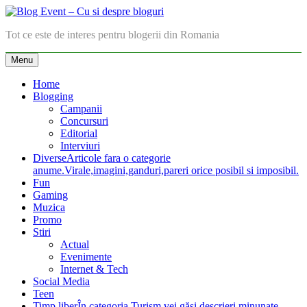
Skip
to
Blog Event – Cu si despre bloguri
Tot ce este de interes pentru blogerii din Romania
content
Menu
Home
Blogging
Campanii
Concursuri
Editorial
Interviuri
Diverse
Articole fara o categorie
anume.Virale,imagini,ganduri,pareri orice posibil si imposibil.
Fun
Gaming
Muzica
Promo
Stiri
Actual
Evenimente
Internet & Tech
Social Media
Teen
Timp liber
În categoria Turism vei găsi descrieri minunate