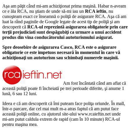
Aşa am păţit când mi-am achiziţionat prima maşină. Habar n-aveam
ce e ăla RCA, nu ştiam de unde să-mi iau un
RCA ieftin
, nu
cunoşteam exact ce înseamnă o poliţă de asigurare RCA. Aşa că am
luat la rând paginile de Google legate de acest tip de poliţă şi am
descoperit că
RCA-ul reprezintă asigurarea obligatorie prin care
terţii prejudiciati sunt despăgubiţi ca urmare a unui accident
produs din vina conducătorului autoturismului asigurat.
Spre deosebire de asigurarea Casco, RCA este o asigurare
obligatorie ce este impetuos necesară în momentul în care vă
achiziţionaţi un autoturism sau schimbaţi numerele maşinii.
Am fost încântată când am aflat că
această poliţă poate fi încheiată pe trei perioade diferite, şi anume 1
lună, 6 sau 12 luni.
Ideea e că am descoperit că îmi puteam face poliţa oriunde. În mall,
într-o parcare, dar cel mai mult m-a atras faptul că am putut face
această poliţă online, cu ajutorul site-ului www.rcaieftin.net unde
mi-am putut caldula extrem de rapid (cam în 10 minute) RCA-ul
pentru maşina mea.