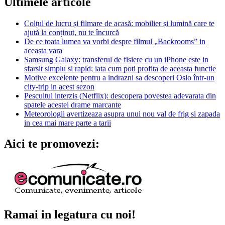
Ultimele articole
Colțul de lucru și filmare de acasă: mobilier și lumină care te
ajută la conținut, nu te încurcă
De ce toata lumea va vorbi despre filmul „Backrooms” in
aceasta vara
Samsung Galaxy: transferul de fisiere cu un iPhone este in
sfarsit simplu si rapid; iata cum poti profita de aceasta functie
Motive excelente pentru a indrazni sa descoperi Oslo într-un
city-trip in acest sezon
Pescuitul interzis (Netflix): descopera povestea adevarata din
spatele acestei drame marcante
Meteorologii avertizeaza asupra unui nou val de frig si zapada
in cea mai mare parte a tarii
Aici te promovezi:
Ramai in legatura cu noi!