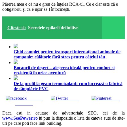
Părerea mea e că nu e greu de înţeles RCA-ul. Ce e clar este că e
obligatoriu şi că e uşor să-l întocmeşti.
Citeste si:
Secretele epilarii definitive
Ghid complet pentru transport internațional animale de
companie: călătorie fără stres pentru cățelul tău
Bocancii de deșert – alegerea ideală pentru confort și
rezistență în orice aventură
De la profil la geam termoizolant: cum lucrează o fabrică
de tâmplărie PVC
Share on
Tweet
Save
Facebook
Daca esti in cautare de advertoriale SEO, cei de la
www.SeoPower.ro
iti pun la dispozitie o lista de cateva sute de site-
uri pe care poti face link building.