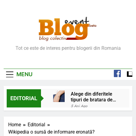
Skip
to
content
Blog Event – Cu Si
Tot ce este de interes pentru blogerii din Romania
Despre Bloguri
MENU
Alege din diferitele
EDITORIAL
tipuri de bratara de
argint
5 Ani Ago
Chakrele: ce sunt si
la ce folosesc?
Home
Editorial
5 Ani Ago
Wikipedia o sursă de informare eronată?