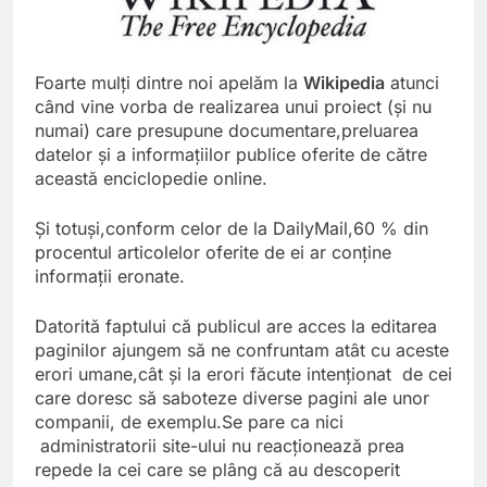
Foarte mulţi dintre noi apelăm la
Wikipedia
atunci
când vine vorba de realizarea unui proiect (şi nu
numai) care presupune documentare,preluarea
datelor şi a informaţiilor publice oferite de către
această enciclopedie online.
Şi totuşi,conform celor de la DailyMail,60 % din
procentul articolelor oferite de ei ar conţine
informaţii eronate.
Datorită faptului că publicul are acces la editarea
paginilor ajungem să ne confruntam atât cu aceste
erori umane,cât şi la erori făcute intenţionat de cei
care doresc să saboteze diverse pagini ale unor
companii, de exemplu.Se pare ca nici
administratorii site-ului nu reacţionează prea
repede la cei care se plâng că au descoperit