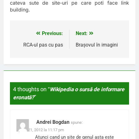
cateva sute de site-uri pe care poti face link
building.
Previous:
Next:
Navigare
în
RCA-ul pas cu pas
Braşovul în imagini
articole
4 thoughts on “
Wikipedia o sursă de informare
eronată?
”
Andrei Bogdan
spune:
aprilie 21, 2012 la 11:17 pm
Atunci cand un site de genul asta este