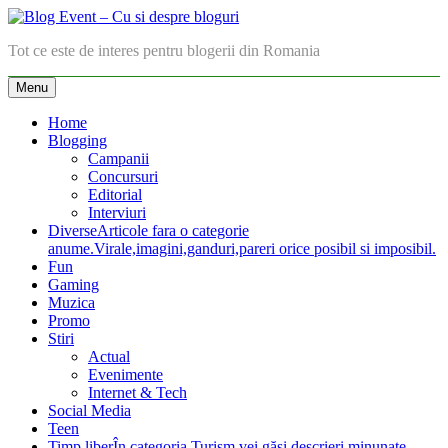
Skip
to
Blog Event – Cu si despre bloguri
Tot ce este de interes pentru blogerii din Romania
content
Menu
Home
Blogging
Campanii
Concursuri
Editorial
Interviuri
Diverse
Articole fara o categorie
anume.Virale,imagini,ganduri,pareri orice posibil si imposibil.
Fun
Gaming
Muzica
Promo
Stiri
Actual
Evenimente
Internet & Tech
Social Media
Teen
Timp liber
În categoria Turism vei găsi descrieri minunate