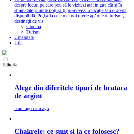
despre locuri pe care poţi să le vizitezi atât în ţara cât şi în
străinătate şi unde poţi să-ţi promovezi o locaţie sau o ofertă
disponibilă. Poţi afla cele mai noi oferte apărute în turism şi
destinaţii de vis.
Cinema
Turism
Umanitate
Util
Editorial
Alege din diferitele tipuri de bratara
de argint
5 ani ago
5 ani ago
Chakrele: ce sunt si la ce folosesc?