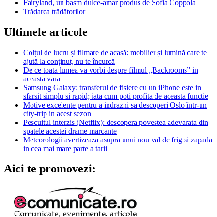
Fairyland, un basm dulce-amar produs de Sofia Coppola
Trădarea trădătorilor
Ultimele articole
Colțul de lucru și filmare de acasă: mobilier și lumină care te
ajută la conținut, nu te încurcă
De ce toata lumea va vorbi despre filmul „Backrooms” in
aceasta vara
Samsung Galaxy: transferul de fisiere cu un iPhone este in
sfarsit simplu si rapid; iata cum poti profita de aceasta functie
Motive excelente pentru a indrazni sa descoperi Oslo într-un
city-trip in acest sezon
Pescuitul interzis (Netflix): descopera povestea adevarata din
spatele acestei drame marcante
Meteorologii avertizeaza asupra unui nou val de frig si zapada
in cea mai mare parte a tarii
Aici te promovezi: