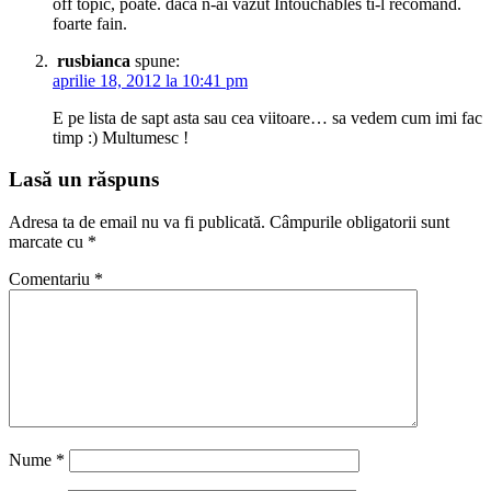
off topic, poate. daca n-ai vazut Intouchables ti-l recomand.
foarte fain.
rusbianca
spune:
aprilie 18, 2012 la 10:41 pm
E pe lista de sapt asta sau cea viitoare… sa vedem cum imi fac
timp :) Multumesc !
Lasă un răspuns
Adresa ta de email nu va fi publicată.
Câmpurile obligatorii sunt
marcate cu
*
Comentariu
*
Nume
*