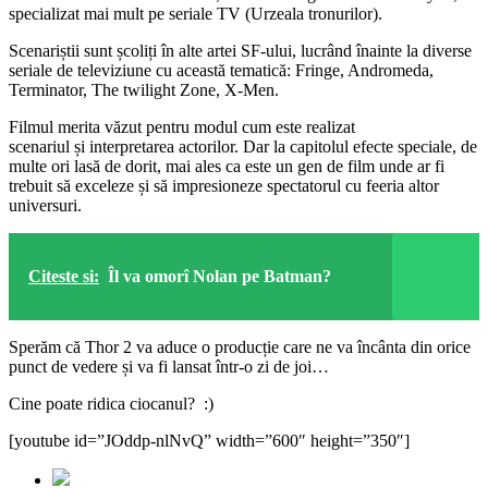
specializat mai mult pe seriale TV (Urzeala tronurilor).
Scenariștii sunt școliți în alte artei SF-ului, lucrând înainte la diverse
seriale de televiziune cu această tematică: Fringe, Andromeda,
Terminator, The twilight Zone, X-Men.
Filmul merita văzut pentru modul cum este realizat
scenariul și interpretarea actorilor. Dar la capitolul efecte speciale, de
multe ori lasă de dorit, mai ales ca este un gen de film unde ar fi
trebuit să exceleze și să impresioneze spectatorul cu feeria altor
universuri.
Citeste si:
Îl va omorî Nolan pe Batman?
Sperăm că Thor 2 va aduce o producție care ne va încânta din orice
punct de vedere și va fi lansat într-o zi de joi…
Cine poate ridica ciocanul? :)
[youtube id=”JOddp-nlNvQ” width=”600″ height=”350″]