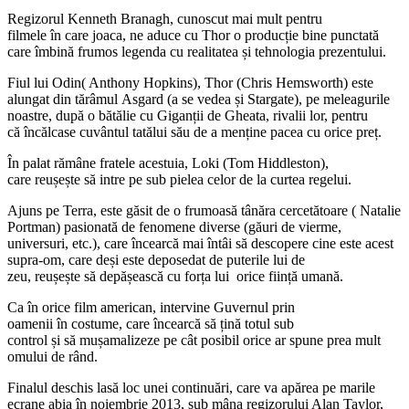
Regizorul Kenneth Branagh, cunoscut mai mult pentru
filmele în care joaca, ne aduce cu Thor o producție bine punctată
care îmbină frumos legenda cu realitatea și tehnologia prezentului.
Fiul lui Odin( Anthony Hopkins), Thor (Chris Hemsworth) este
alungat din tărâmul Asgard (a se vedea și Stargate), pe meleagurile
noastre, după o bătălie cu Giganții de Gheata, rivalii lor, pentru
că încălcase cuvântul tatălui său de a menține pacea cu orice preț.
În palat rămâne fratele acestuia, Loki (Tom Hiddleston),
care reușește să intre pe sub pielea celor de la curtea regelui.
Ajuns pe Terra, este găsit de o frumoasă tânăra cercetătoare ( Natalie
Portman) pasionată de fenomene diverse (găuri de vierme,
universuri, etc.), care încearcă mai întâi să descopere cine este acest
supra-om, care deși este deposedat de puterile lui de
zeu, reușește să depășească cu forța lui orice ființă umană.
Ca în orice film american, intervine Guvernul prin
oamenii în costume, care încearcă să țină totul sub
control și să mușamalizeze pe cât posibil orice ar spune prea mult
omului de rând.
Finalul deschis lasă loc unei continuări, care va apărea pe marile
ecrane abia în noiembrie 2013, sub mâna regizorului Alan Taylor,