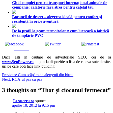
Ghid complet pentru transport internațional animale de
companie: călătorie fără stres pentru cățelul tău
Bocancii de deșert – alegerea ideală pentru confort și
rezistență în orice aventură
De la profil la geam termoizolant: cum lucrează o fabrică
de tâmplărie PVC
Share on
Tweet
Save
Facebook
Daca esti in cautare de advertoriale SEO, cei de la
www.SeoPower.ro
iti pun la dispozitie o lista de cateva sute de site-
uri pe care poti face link building.
Navigare
Previous:
Cum scăpăm de alergenii din birou
Next:
RCA-ul pas cu pas
în
articole
3 thoughts on “
Thor și ciocanul fermecat
”
Istraterestra
spune:
aprilie 18, 2012 la 9:15 pm