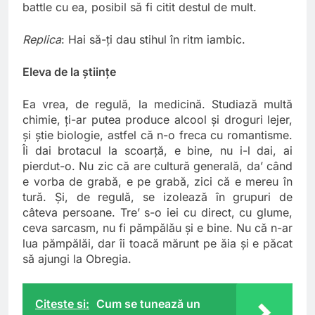
battle cu ea, posibil să fi citit destul de mult.
Replica
: Hai să-ți dau stihul în ritm iambic.
Eleva de la științe
Ea vrea, de regulă, la medicină. Studiază multă
chimie, ți-ar putea produce alcool și droguri lejer,
și știe biologie, astfel că n-o freca cu romantisme.
Îi dai brotacul la scoarță, e bine, nu i-l dai, ai
pierdut-o. Nu zic că are cultură generală, da’ când
e vorba de grabă, e pe grabă, zici că e mereu în
tură. Și, de regulă, se izolează în grupuri de
câteva persoane. Tre’ s-o iei cu direct, cu glume,
ceva sarcasm, nu fi pămpălău și e bine. Nu că n-ar
lua pămpălăi, dar îi toacă mărunt pe ăia și e păcat
să ajungi la Obregia.
Citeste si:
Cum se tunează un