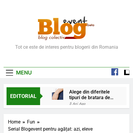
Skip
to
content
Blog Event – Cu Si
Tot ce este de interes pentru blogerii din Romania
Despre Bloguri
MENU
Alege din diferitele
EDITORIAL
tipuri de bratara de
argint
5 Ani Ago
Chakrele: ce sunt si
la ce folosesc?
Home
Fun
5 Ani Ago
Serial Blogevent pentru agățat: azi, eleve