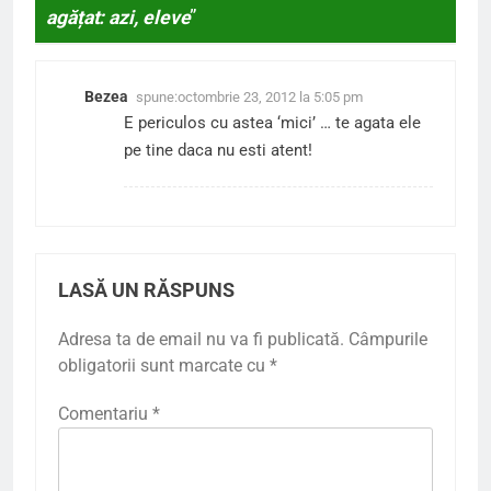
agățat: azi, eleve
”
Bezea
spune:
octombrie 23, 2012 la 5:05 pm
E periculos cu astea ‘mici’ … te agata ele
pe tine daca nu esti atent!
LASĂ UN RĂSPUNS
Adresa ta de email nu va fi publicată.
Câmpurile
obligatorii sunt marcate cu
*
Comentariu
*