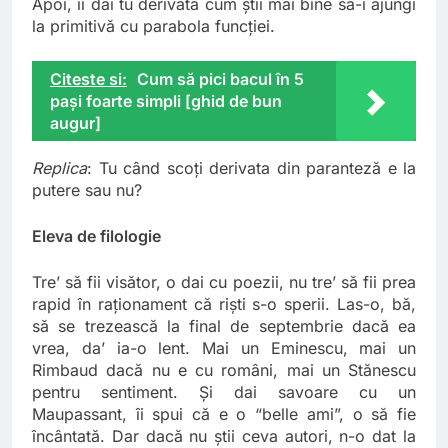
Apoi, îi dai tu derivata cum știi mai bine să-i ajungi
la primitivă cu parabola funcției.
Citeste si:
Cum să pici bacul în 5
pași foarte simpli [ghid de bun
augur]
Replica
: Tu când scoți derivata din paranteză e la
putere sau nu?
Eleva de filologie
Tre’ să fii visător, o dai cu poezii, nu tre’ să fii prea
rapid în raționament că riști s-o sperii. Las-o, bă,
să se trezească la final de septembrie dacă ea
vrea, da’ ia-o lent. Mai un Eminescu, mai un
Rimbaud dacă nu e cu români, mai un Stănescu
pentru sentiment. Și dai savoare cu un
Maupassant, îi spui că e o “belle ami”, o să fie
încântată. Dar dacă nu știi ceva autori, n-o dat la