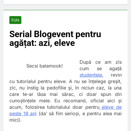
Lucruri esentiale
invatate de la copilul
meu
6 Ani Ago
FUN
Ce spun mailurile de
campanie ale lui
Serial Blogevent pentru
Donald Trump
6 Ani Ago
agățat: azi, eleve
Earthing sau
beneficiile contactului
cu Pamantul
6 Ani Ago
Este posibil sa ne
După ce am zis
Secsi balamook!
iertam?
cum se agață
6 Ani Ago
studentele
, revin
cu tutorialul pentru eleve. A nu se înțelege greșit,
zic, nu instig la pedofilie și, în niciun caz, la una
care te-ar lăsa mai sărac, ci doar spun din
cunoștințele mele. Eu recomand, oficial aici și
acum, folosirea tutorialului doar pentru
eleve de
peste 18 ani
(da’ să fim serioși, e pentru alea mai
mici).