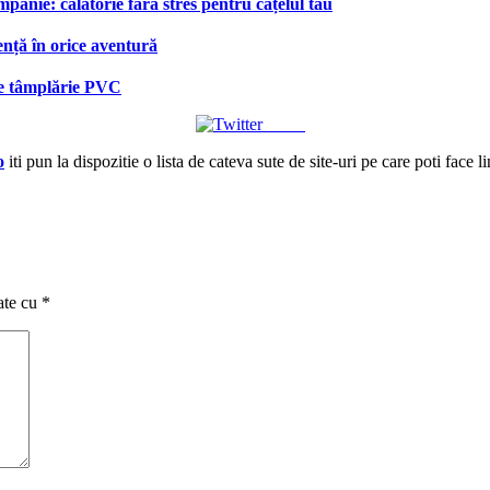
anie: călătorie fără stres pentru cățelul tău
ență în orice aventură
 de tâmplărie PVC
Tweet
o
iti pun la dispozitie o lista de cateva sute de site-uri pe care poti face l
ate cu
*