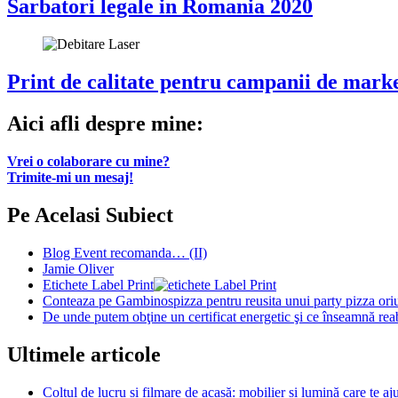
Sarbatori legale in Romania 2020
Print de calitate pentru campanii de marke
Aici afli despre mine:
Vrei o colaborare cu mine?
Trimite-mi un mesaj!
Pe Acelasi Subiect
Blog Event recomanda… (II)
Jamie Oliver
Etichete Label Print
Conteaza pe Gambinospizza pentru reusita unui party pizza oriun
De unde putem obţine un certificat energetic şi ce înseamnă reab
Ultimele articole
Colțul de lucru și filmare de acasă: mobilier și lumină care te aju