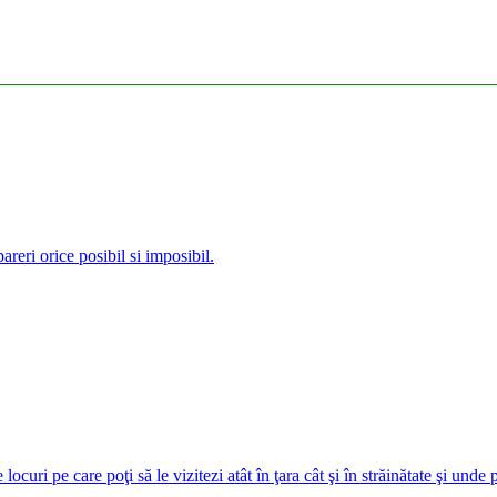
reri orice posibil si imposibil.
curi pe care poţi să le vizitezi atât în ţara cât şi în străinătate şi unde 