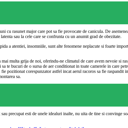
iuni cu rasunet major care pot sa fie provocate de canicula. De asemenea, 
 latenta sau la cele care se confrunta cu un anumit grad de obezitate.
 rapida a atentiei, insomniile, sunt alte fenomene neplacute si foarte imp
 mai multa grija de noi, oferindu-ne climatul de care avem nevoie si ras
i sa te bucuri de o sursa de aer conditionat in toate camerele in care pe
sa fie pozitionat corespunzator astfel incat aerul racoros sa fie raspandit
 montarea sa.
 sau precupat esti de unele idealuri inalte, nu uita de tine si convinge soa