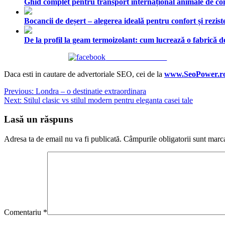
Ghid complet pentru transport internațional animale de comp
Bocancii de deșert – alegerea ideală pentru confort și rezist
De la profil la geam termoizolant: cum lucrează o fabrică
Share on Facebook
Daca esti in cautare de advertoriale SEO, cei de la
www.SeoPower.r
Navigare
Previous:
Londra – o destinatie extraordinara
Next:
Stilul clasic vs stilul modern pentru eleganta casei tale
în
articole
Lasă un răspuns
Adresa ta de email nu va fi publicată.
Câmpurile obligatorii sunt marc
Comentariu
*