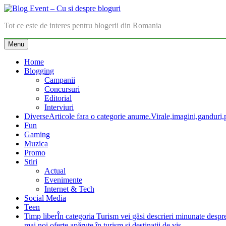
Skip
to
Blog Event – Cu si despre bloguri
Tot ce este de interes pentru blogerii din Romania
content
Menu
Home
Blogging
Campanii
Concursuri
Editorial
Interviuri
Diverse
Articole fara o categorie anume.Virale,imagini,ganduri,pa
Fun
Gaming
Muzica
Promo
Stiri
Actual
Evenimente
Internet & Tech
Social Media
Teen
Timp liber
În categoria Turism vei găsi descrieri minunate despre lo
mai noi oferte apărute în turism şi destinaţii de vis.