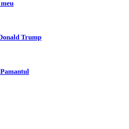
l meu
i Donald Trump
u Pamantul