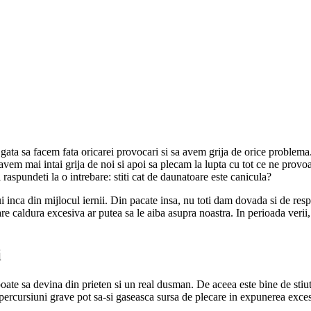
 gata sa facem fata oricarei provocari si sa avem grija de orice problema
avem mai intai grija de noi si apoi sa plecam la lupta cu tot ce ne provo
raspundeti la o intrebare: stiti cat de daunatoare este canicula?
 inca din mijlocul iernii. Din pacate insa, nu toti dam dovada si de respo
re caldura excesiva ar putea sa le aiba asupra noastra. In perioada verii
i
 poate sa devina din prieten si un real dusman. De aceea este bine de stiu
ercursiuni grave pot sa-si gaseasca sursa de plecare in expunerea exces