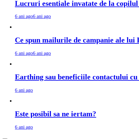
Lucruri esentiale invatate de la copilu
6 ani ago
6 ani ago
Ce spun mailurile de campanie ale lu
6 ani ago
6 ani ago
Earthing sau beneficiile contactului c
6 ani ago
Este posibil sa ne iertam?
6 ani ago