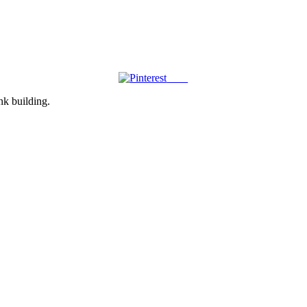
Save
ink building.