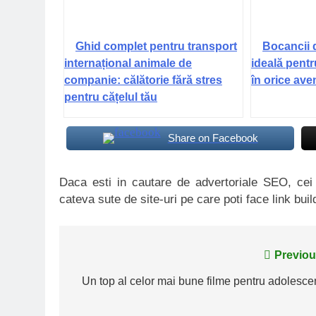
Ghid complet pentru transport
Bocancii 
internațional animale de
ideală pentr
companie: călătorie fără stres
în orice ave
pentru cățelul tău
Share on Facebook
Daca esti in cautare de advertoriale SEO, ce
cateva sute de site-uri pe care poti face link buil
Navigare
Previou
în
Un top al celor mai bune filme pentru adolescen
articole