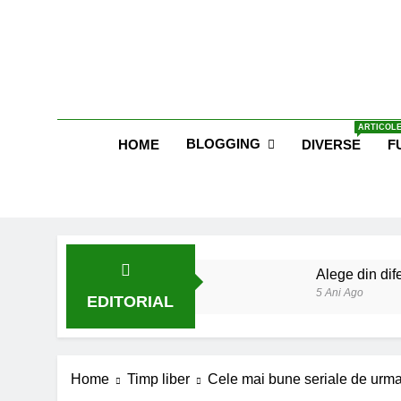
Skip
to
content
Blog E
ARTICOLE
BLOGGING
HOME
DIVERSE
F
Alege din dife
5 Ani Ago
EDITORIAL
Lucruri esent
6 Ani Ago
Earthing sau 
Home
Timp liber
Cele mai bune seriale de urmari
6 Ani Ago