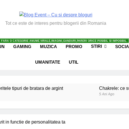
vent – Cu Si Despre Bl
Tot ce este de interes pentru blogerii din Romania
 FARA O CATEGORIE ANUME.VIRALE,IMAGINI,GANDURI,PARERI ORICE POSIBIL SI IMPOSIBIL.
STIRI
UN
GAMING
MUZICA
PROMO
SOCIA
UMANITATE
UTIL
ritele tipuri de bratara de argint
Chakrele: ce su
5 Ani Ago
iale invatate de la copilul meu
Ce spun mailuri
6 Ani Ago
beneficiile contactului cu Pamantul
Este posibi
t in functie de personalitatea ta
6 Ani Ago