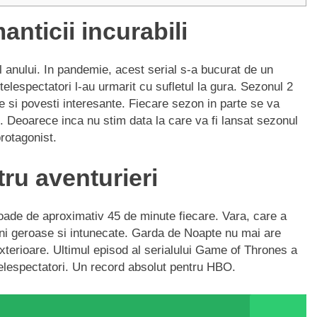
nticii incurabili
al anului. In pandemie, acest serial s-a bucurat de un
lespectatori l-au urmarit cu sufletul la gura. Sezonul 2
 si povesti interesante. Fiecare sezon in parte se va
n. Deoarece inca nu stim data la care va fi lansat sezonul
protagonist.
ru aventurieri
oade de aproximativ 45 de minute fiecare. Vara, care a
erni geroase si intunecate. Garda de Noapte nu mai are
exterioare. Ultimul episod al serialului Game of Thrones a
telespectatori. Un record absolut pentru HBO.