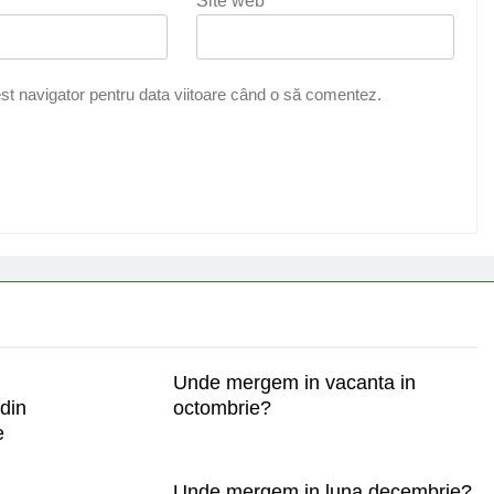
Site web
st navigator pentru data viitoare când o să comentez.
Unde mergem in vacanta in
din
octombrie?
e
Unde mergem in luna decembrie?