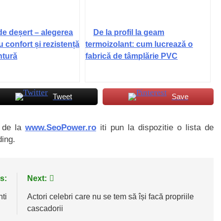
de deșert – alegerea
De la profil la geam
u confort și rezistență
termoizolant: cum lucrează o
ntură
fabrică de tâmplărie PVC
Tweet
Save
i de la
www.SeoPower.ro
iti pun la dispozitie o lista de
ding.
s:
Next:
ti
Actori celebri care nu se tem să își facă propriile
cascadorii