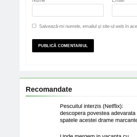
Nume
*
Email
*
Salvează-mi numele, emailul și site-ul web în ace
Recomandate
Pescuitul interzis (Netflix):
descopera povestea adevarata 
spatele acestei drame marcant
Unde mergem in vacanta cu