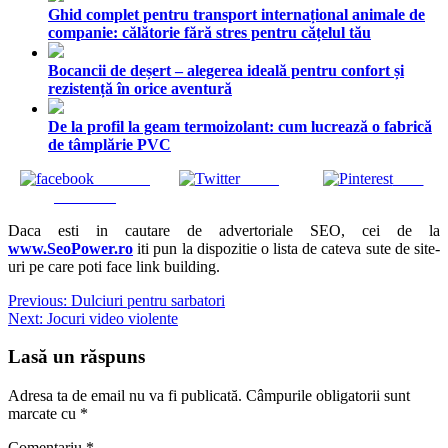
Ghid complet pentru transport internațional animale de
companie: călătorie fără stres pentru cățelul tău
Bocancii de deșert – alegerea ideală pentru confort și
rezistență în orice aventură
De la profil la geam termoizolant: cum lucrează o fabrică
de tâmplărie PVC
Share on
Tweet
Save
Facebook
Daca esti in cautare de advertoriale SEO, cei de la
www.SeoPower.ro
iti pun la dispozitie o lista de cateva sute de site-
uri pe care poti face link building.
Navigare
Previous:
Dulciuri pentru sarbatori
Next:
Jocuri video violente
în
articole
Lasă un răspuns
Adresa ta de email nu va fi publicată.
Câmpurile obligatorii sunt
marcate cu
*
Comentariu
*