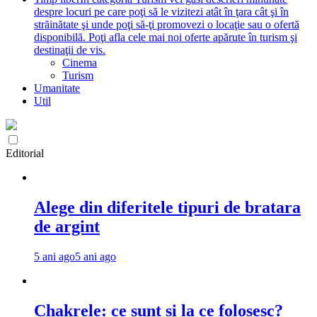
despre locuri pe care poţi să le vizitezi atât în ţara cât şi în
străinătate şi unde poţi să-ţi promovezi o locaţie sau o ofertă
disponibilă. Poţi afla cele mai noi oferte apărute în turism şi
destinaţii de vis.
Cinema
Turism
Umanitate
Util
Editorial
Alege din diferitele tipuri de bratara
de argint
5 ani ago
5 ani ago
Chakrele: ce sunt si la ce folosesc?