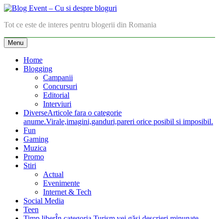
Skip
to
Blog Event – Cu si despre bloguri
Tot ce este de interes pentru blogerii din Romania
content
Menu
Home
Blogging
Campanii
Concursuri
Editorial
Interviuri
Diverse
Articole fara o categorie
anume.Virale,imagini,ganduri,pareri orice posibil si imposibil.
Fun
Gaming
Muzica
Promo
Stiri
Actual
Evenimente
Internet & Tech
Social Media
Teen
Timp liber
În categoria Turism vei găsi descrieri minunate