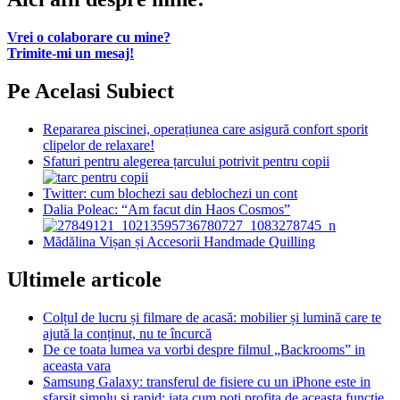
Vrei o colaborare cu mine?
Trimite-mi un mesaj!
Pe Acelasi Subiect
Repararea piscinei, operațiunea care asigură confort sporit
clipelor de relaxare!
Sfaturi pentru alegerea țarcului potrivit pentru copii
Twitter: cum blochezi sau deblochezi un cont
Dalia Poleac: “Am facut din Haos Cosmos”
Mădălina Vișan și Accesorii Handmade Quilling
Ultimele articole
Colțul de lucru și filmare de acasă: mobilier și lumină care te
ajută la conținut, nu te încurcă
De ce toata lumea va vorbi despre filmul „Backrooms” in
aceasta vara
Samsung Galaxy: transferul de fisiere cu un iPhone este in
sfarsit simplu si rapid; iata cum poti profita de aceasta functie