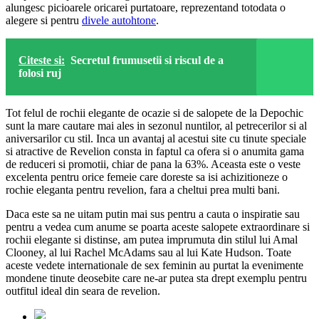
alungesc picioarele oricarei purtatoare, reprezentand totodata o
alegere si pentru
divele autohtone
.
Citeste si:
Secretul frumusetii si riscul de a
folosi ruj
Tot felul de rochii elegante de ocazie si de salopete de la Depochic
sunt la mare cautare mai ales in sezonul nuntilor, al petrecerilor si al
aniversarilor cu stil. Inca un avantaj al acestui site cu tinute speciale
si atractive de Revelion consta in faptul ca ofera si o anumita gama
de reduceri si promotii, chiar de pana la 63%. Aceasta este o veste
excelenta pentru orice femeie care doreste sa isi achizitioneze o
rochie eleganta pentru revelion, fara a cheltui prea multi bani.
Daca este sa ne uitam putin mai sus pentru a cauta o inspiratie sau
pentru a vedea cum anume se poarta aceste salopete extraordinare si
rochii elegante si distinse, am putea imprumuta din stilul lui Amal
Clooney, al lui Rachel McAdams sau al lui Kate Hudson. Toate
aceste vedete internationale de sex feminin au purtat la evenimente
mondene tinute deosebite care ne-ar putea sta drept exemplu pentru
outfitul ideal din seara de revelion.