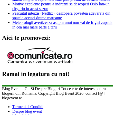
Motive excelente pentru a indrazni sa descoperi Oslo într-un
city-trip in acest sezon
Pescuitul interzis (Netflix): descopera povestea adevarata din
spatele acestei drame marcante
Meteorologii avertizeaza asupra unui nou val de frig si zapada
in cea mai mare parte a tarii
Aici te promovezi:
Ramai in legatura cu noi!
Blog Event – Cu Si Despre Bloguri Tot ce este de interes pentru
blogerii din Romania. Copyright Blog Event 2026. contact [@]
blogevent.ro
Termeni si Conditii
Despre blog event