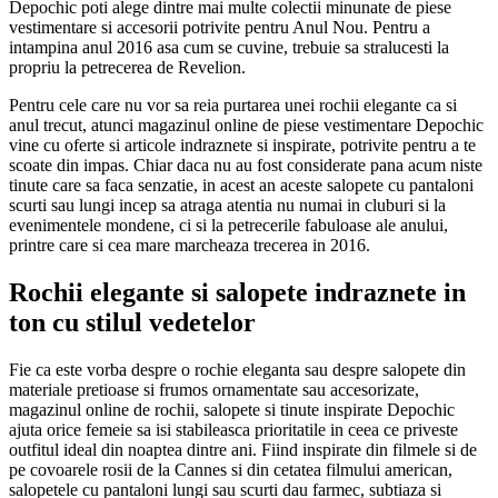
Depochic poti alege dintre mai multe colectii minunate de piese
vestimentare si accesorii potrivite pentru Anul Nou. Pentru a
intampina anul 2016 asa cum se cuvine, trebuie sa stralucesti la
propriu la petrecerea de Revelion.
Pentru cele care nu vor sa reia purtarea unei
rochii elegante
ca si
anul trecut, atunci magazinul online de piese vestimentare Depochic
vine cu oferte si articole indraznete si inspirate, potrivite pentru a te
scoate din impas. Chiar daca nu au fost considerate pana acum niste
tinute care sa faca senzatie, in acest an aceste salopete cu pantaloni
scurti sau lungi incep sa atraga atentia nu numai in cluburi si la
evenimentele mondene, ci si la petrecerile fabuloase ale anului,
printre care si cea mare marcheaza trecerea in 2016.
Rochii elegante si salopete indraznete in
ton cu stilul vedetelor
Fie ca este vorba despre o rochie eleganta sau despre salopete din
materiale pretioase si frumos ornamentate sau accesorizate,
magazinul online de rochii, salopete si tinute inspirate Depochic
ajuta orice femeie sa isi stabileasca prioritatile in ceea ce priveste
outfitul ideal din noaptea dintre ani. Fiind inspirate din filmele si de
pe covoarele rosii de la Cannes si din cetatea filmului american,
salopetele cu pantaloni lungi sau scurti dau farmec, subtiaza si