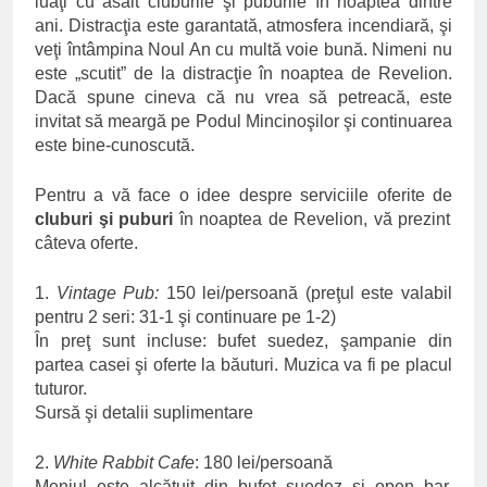
luaţi cu asalt cluburile şi puburile în noaptea dintre
ani. Distracţia este garantată, atmosfera incendiară, şi
veţi întâmpina Noul An cu multă voie bună. Nimeni nu
este „scutit” de la distracţie în noaptea de Revelion.
Dacă spune cineva că nu vrea să petreacă, este
invitat să meargă pe Podul Mincinoşilor şi continuarea
este bine-cunoscută.
Pentru a vă face o idee despre serviciile oferite de
cluburi şi puburi
în noaptea de Revelion, vă prezint
câteva oferte.
1.
Vintage Pub:
150 lei/persoană (preţul este valabil
pentru 2 seri: 31-1 şi continuare pe 1-2)
În preţ sunt incluse: bufet suedez, şampanie din
partea casei şi oferte la băuturi. Muzica va fi pe placul
tuturor.
Sursă şi detalii suplimentare
2.
White Rabbit Cafe
: 180 lei/persoană
Meniul este alcătuit din bufet suedez şi open bar.