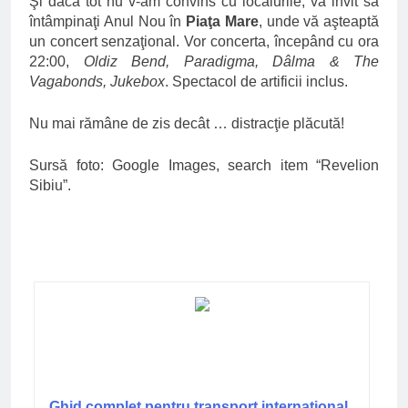
Şi dacă tot nu v-am convins cu localurile, vă invit să
întâmpinaţi Anul Nou în
Piaţa Mare
, unde vă aşteaptă
un concert senzaţional. Vor concerta, începând cu ora
22:00,
Oldiz Bend, Paradigma, Dâlma & The
Vagabonds, Jukebox
. Spectacol de artificii inclus.
Nu mai rămâne de zis decât … distracţie plăcută!
Sursă foto: Google Images, search item “Revelion
Sibiu”.
Ghid complet pentru transport internațional