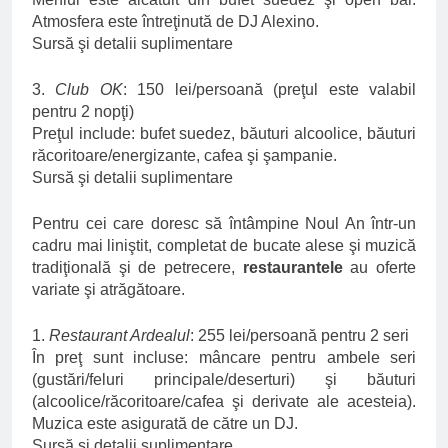
Atmosfera este întreţinută de DJ Alexino.
Sursă şi detalii suplimentare
3.
Club OK
: 150 lei/persoană (preţul este valabil
pentru 2 nopţi)
Preţul include: bufet suedez, băuturi alcoolice, băuturi
răcoritoare/energizante, cafea şi şampanie.
Sursă şi detalii suplimentare
Pentru cei care doresc să întâmpine Noul An într-un
cadru mai liniştit, completat de bucate alese şi muzică
tradiţională şi de petrecere,
restaurantele
au oferte
variate şi atrăgătoare.
1.
Restaurant Ardealul
: 255 lei/persoană pentru 2 seri
În preţ sunt incluse: mâncare pentru ambele seri
(gustări/feluri principale/deserturi) şi băuturi
(alcoolice/răcoritoare/cafea şi derivate ale acesteia).
Muzica este asigurată de către un DJ.
Sursă şi detalii suplimentare