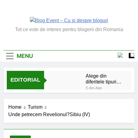
Skip
to
content
Blog Event – Cu Si
Tot ce este de interes pentru blogerii din Romania
Despre Bloguri
MENU
Alege din
EDITORIAL
diferitele tipuri
de bratara de
5 Ani Ago
argint
Chakrele: ce sunt si
la ce folosesc?
Home
Turism
5 Ani Ago
Unde petrecem Revelionul?Sibiu (IV)
Lucruri esentiale
invatate de la copilul
meu
6 Ani Ago