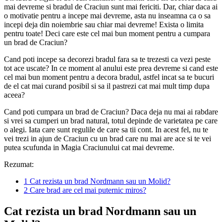
mai devreme si bradul de Craciun sunt mai fericiti. Dar, chiar daca ai
o motivatie pentru a incepe mai devreme, asta nu inseamna ca o sa
incepi deja din noiembrie sau chiar mai devreme! Exista o limita
pentru toate! Deci care este cel mai bun moment pentru a cumpara
un brad de Craciun?
Cand poti incepe sa decorezi bradul fara sa te trezesti ca vezi peste
tot ace uscate? In ce moment al anului este prea devreme si cand este
cel mai bun moment pentru a decora bradul, astfel incat sa te bucuri
de el cat mai curand posibil si sa il pastrezi cat mai mult timp dupa
aceea?
Cand poti cumpara un brad de Craciun? Daca deja nu mai ai rabdare
si vrei sa cumperi un brad natural, totul depinde de varietatea pe care
o alegi. Iata care sunt regulile de care sa tii cont. In acest fel, nu te
vei trezi in ajun de Craciun cu un brad care nu mai are ace si te vei
putea scufunda in Magia Craciunului cat mai devreme.
Rezumat:
1
Cat rezista un brad Nordmann sau un Molid?
2
Care brad are cel mai puternic miros?
Cat rezista un brad Nordmann sau un