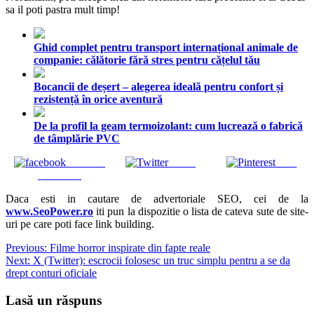
sa il poti pastra mult timp!
Ghid complet pentru transport internațional animale de
companie: călătorie fără stres pentru cățelul tău
Bocancii de deșert – alegerea ideală pentru confort și
rezistență în orice aventură
De la profil la geam termoizolant: cum lucrează o fabrică
de tâmplărie PVC
Share on
Tweet
Save
Facebook
Daca esti in cautare de advertoriale SEO, cei de la
www.SeoPower.ro
iti pun la dispozitie o lista de cateva sute de site-
uri pe care poti face link building.
Navigare
Previous:
Filme horror inspirate din fapte reale
Next:
X (Twitter): escrocii folosesc un truc simplu pentru a se da
în
drept conturi oficiale
articole
Lasă un răspuns