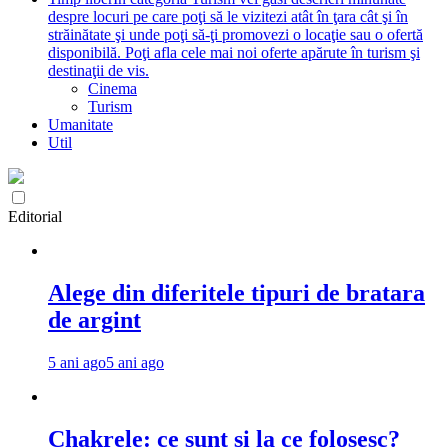
despre locuri pe care poţi să le vizitezi atât în ţara cât şi în
străinătate şi unde poţi să-ţi promovezi o locaţie sau o ofertă
disponibilă. Poţi afla cele mai noi oferte apărute în turism şi
destinaţii de vis.
Cinema
Turism
Umanitate
Util
Editorial
Alege din diferitele tipuri de bratara
de argint
5 ani ago
5 ani ago
Chakrele: ce sunt si la ce folosesc?