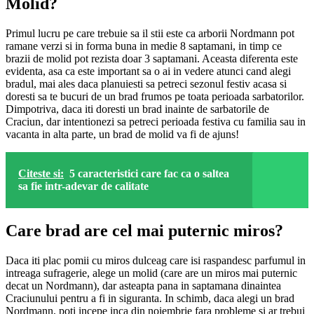
Molid?
Primul lucru pe care trebuie sa il stii este ca arborii Nordmann pot
ramane verzi si in forma buna in medie 8 saptamani, in timp ce
brazii de molid pot rezista doar 3 saptamani. Aceasta diferenta este
evidenta, asa ca este important sa o ai in vedere atunci cand alegi
bradul, mai ales daca planuiesti sa petreci sezonul festiv acasa si
doresti sa te bucuri de un brad frumos pe toata perioada sarbatorilor.
Dimpotriva, daca iti doresti un brad inainte de sarbatorile de
Craciun, dar intentionezi sa petreci perioada festiva cu familia sau in
vacanta in alta parte, un brad de molid va fi de ajuns!
Citeste si:
5 caracteristici care fac ca o saltea
sa fie intr-adevar de calitate
Care brad are cel mai puternic miros?
Daca iti plac pomii cu miros dulceag care isi raspandesc parfumul in
intreaga sufragerie, alege un molid (care are un miros mai puternic
decat un Nordmann), dar asteapta pana in saptamana dinaintea
Craciunului pentru a fi in siguranta. In schimb, daca alegi un brad
Nordmann, poti incepe inca din noiembrie fara probleme si ar trebui