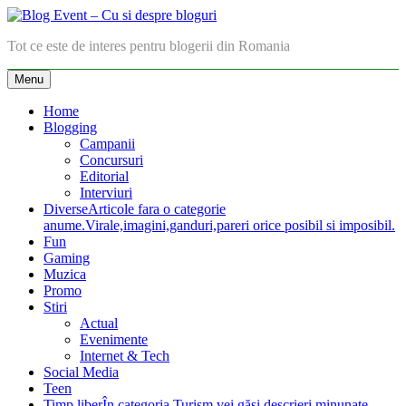
Skip
to
Blog Event – Cu si despre bloguri
Tot ce este de interes pentru blogerii din Romania
content
Menu
Home
Blogging
Campanii
Concursuri
Editorial
Interviuri
Diverse
Articole fara o categorie
anume.Virale,imagini,ganduri,pareri orice posibil si imposibil.
Fun
Gaming
Muzica
Promo
Stiri
Actual
Evenimente
Internet & Tech
Social Media
Teen
Timp liber
În categoria Turism vei găsi descrieri minunate