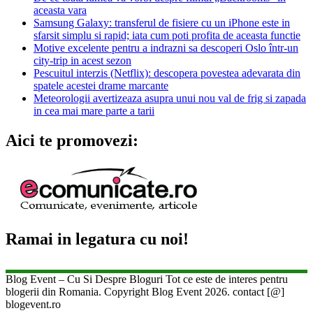
aceasta vara
Samsung Galaxy: transferul de fisiere cu un iPhone este in
sfarsit simplu si rapid; iata cum poti profita de aceasta functie
Motive excelente pentru a indrazni sa descoperi Oslo într-un
city-trip in acest sezon
Pescuitul interzis (Netflix): descopera povestea adevarata din
spatele acestei drame marcante
Meteorologii avertizeaza asupra unui nou val de frig si zapada
in cea mai mare parte a tarii
Aici te promovezi:
Ramai in legatura cu noi!
Blog Event – Cu Si Despre Bloguri Tot ce este de interes pentru
blogerii din Romania. Copyright Blog Event 2026. contact [@]
blogevent.ro