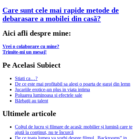
Care sunt cele mai rapide metode de
debarasare a mobilei din casă?
Aici afli despre mine:
Vrei o colaborare cu mine?
Trimite-mi un mesaj!
Pe Acelasi Subiect
Stiati ca…?
De ce este mai profitabil sa alegi o poarta de garaj din lemn
Jucariile erotice-un plus in viata intima
Poluarea luminoasa si efectele sale
Bărbaţii au talent
Ultimele articole
Colțul de lucru și filmare de acasă: mobilier și lumină care te
ajută la conținut, nu te încurcă
De ce toata lumea va vorbi despre filmul „Backrooms” in