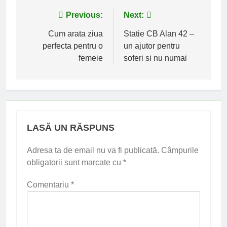
Navigare
Previous:
Next:
în
Cum arata ziua
Statie CB Alan 42 –
perfecta pentru o
un ajutor pentru
articole
femeie
soferi si nu numai
LASĂ UN RĂSPUNS
Adresa ta de email nu va fi publicată.
Câmpurile
obligatorii sunt marcate cu
*
Comentariu
*