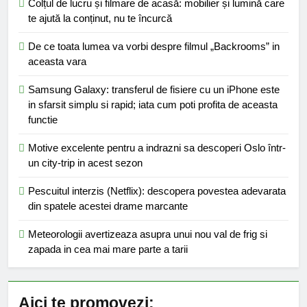
Colțul de lucru și filmare de acasă: mobilier și lumină care
te ajută la conținut, nu te încurcă
De ce toata lumea va vorbi despre filmul „Backrooms” in
aceasta vara
Samsung Galaxy: transferul de fisiere cu un iPhone este
in sfarsit simplu si rapid; iata cum poti profita de aceasta
functie
Motive excelente pentru a indrazni sa descoperi Oslo într-
un city-trip in acest sezon
Pescuitul interzis (Netflix): descopera povestea adevarata
din spatele acestei drame marcante
Meteorologii avertizeaza asupra unui nou val de frig si
zapada in cea mai mare parte a tarii
Aici te promovezi: