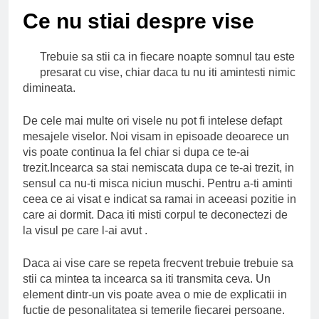
Ce spun mailurile de
Ce nu stiai despre vise
campanie ale lui
Donald Trump
6 Ani Ago
Earthing sau
Trebuie sa stii ca in fiecare noapte somnul tau este
beneficiile contactului
presarat cu vise, chiar daca tu nu iti amintesti nimic
cu Pamantul
6 Ani Ago
dimineata.
Este posibil sa ne
iertam?
De cele mai multe ori visele nu pot fi intelese defapt
6 Ani Ago
mesajele viselor. Noi visam in episoade deoarece un
vis poate continua la fel chiar si dupa ce te-ai
trezit.Incearca sa stai nemiscata dupa ce te-ai trezit, in
sensul ca nu-ti misca niciun muschi. Pentru a-ti aminti
ceea ce ai visat e indicat sa ramai in aceeasi pozitie in
care ai dormit. Daca iti misti corpul te deconectezi de
la visul pe care l-ai avut .
Daca ai vise care se repeta frecvent trebuie trebuie sa
stii ca mintea ta incearca sa iti transmita ceva. Un
element dintr-un vis poate avea o mie de explicatii in
fuctie de pesonalitatea si temerile fiecarei persoane.