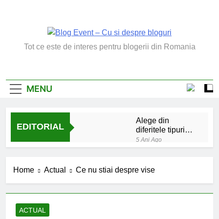
Skip
to
content
Blog Event – Cu Si
Tot ce este de interes pentru blogerii din Romania
Despre Bloguri
MENU
Alege din
EDITORIAL
diferitele tipuri
de bratara de
5 Ani Ago
argint
Chakrele: ce sunt si
la ce folosesc?
Home
Actual
Ce nu stiai despre vise
5 Ani Ago
Lucruri esentiale
invatate de la copilul
meu
6 Ani Ago
ACTUAL