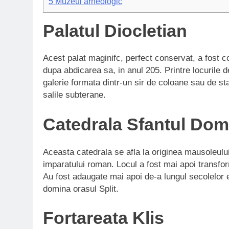
5
Muzeul arheologic
Palatul Diocletian
Acest palat maginifc, perfect conservat, a fost co
dupa abdicarea sa, in anul 205. Printre locurile de
galerie formata dintr-un sir de coloane sau de st
salile subterane.
Catedrala Sfantul Do
Aceasta catedrala se afla la originea mausoleului
imparatului roman. Locul a fost mai apoi transfor
Au fost adaugate mai apoi de-a lungul secolelor e
domina orasul Split.
Fortareata Klis