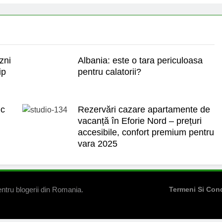
zni
Albania: este o tara periculoasa
ip
pentru calatorii?
ic
Rezervări cazare apartamente de
vacanță în Eforie Nord – prețuri
accesibile, confort premium pentru
vara 2025
ntru blogerii din Romania.
Termeni Si Cond