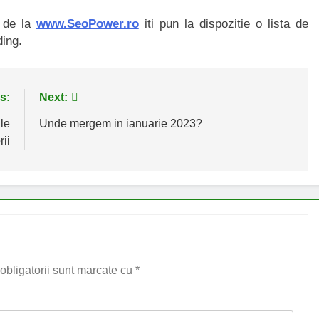
i de la
www.SeoPower.ro
iti pun la dispozitie o lista de
ding.
s:
Next:
ile
Unde mergem in ianuarie 2023?
ii
obligatorii sunt marcate cu
*