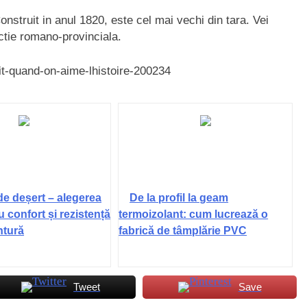
nstruit in anul 1820, este cel mai vechi din tara. Vei
ectie romano-provinciala.
it-quand-on-aime-lhistoire-200234
de deșert – alegerea
De la profil la geam
u confort și rezistență
termoizolant: cum lucrează o
ntură
fabrică de tâmplărie PVC
Tweet
Save