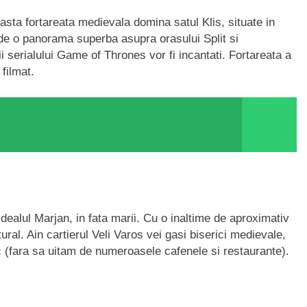
sta fortareata medievala domina satul Klis, situate in
a de o panorama superba asupra orasului Split si
i serialului Game of Thrones vor fi incantati. Fortareata a
 filmat.
 dealul Marjan, in fata marii. Cu o inaltime de aproximativ
ral. Ain cartierul Veli Varos vei gasi biserici medievale,
c (fara sa uitam de numeroasele cafenele si restaurante).