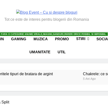
vent – Cu Si Despre Bl
Tot ce este de interes pentru blogerii din Romania
 FARA O CATEGORIE ANUME.VIRALE,IMAGINI,GANDURI,PARERI ORICE POSIBIL SI IMPOSIBIL.
STIRI
UN
GAMING
MUZICA
PROMO
SOCIA
UMANITATE
UTIL
ritele tipuri de bratara de argint
Chakrele: ce su
5 Ani Ago
iale invatate de la copilul meu
Ce spun mailuri
6 Ani Ago
beneficiile contactului cu Pamantul
Este posibi
 Split
6 Ani Ago