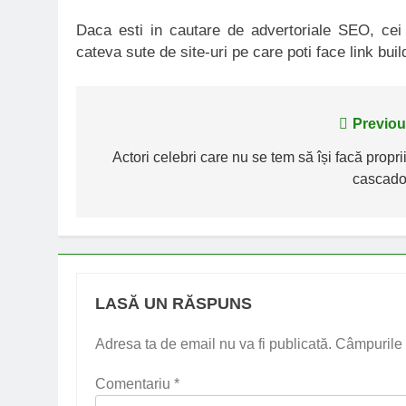
Daca esti in cautare de advertoriale SEO, ce
cateva sute de site-uri pe care poti face link buil
Navigare
Previou
în
Actori celebri care nu se tem să își facă propri
cascador
articole
LASĂ UN RĂSPUNS
Adresa ta de email nu va fi publicată.
Câmpurile 
Comentariu
*