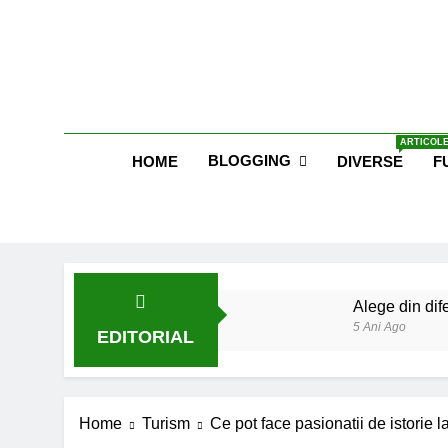
Skip
to
content
Blog E
ARTICOLE
BLOGGING
HOME
DIVERSE
F
Alege din dife
5 Ani Ago
EDITORIAL
Lucruri esent
6 Ani Ago
Earthing sau 
Home
Turism
Ce pot face pasionatii de istorie la
6 Ani Ago